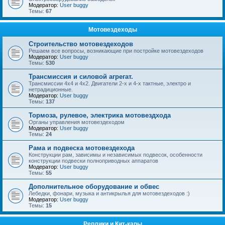
Модератор:
User buggy
Темы:
67
Мотовездеходы
Строительство мотовездеходов
Решаем все вопросы, возникающие при постройке мотовездеходов
Модератор:
User buggy
Темы:
530
Трансмиссия и силовой агрегат.
Трансмиссии 4х4 и 4х2. Двигатели 2-х и 4-х тактные, электро и
нетрадиционные.
Модератор:
User buggy
Темы:
137
Тормоза, рулевое, электрика мотовездхода
Органы управления мотовездеходом
Модератор:
User buggy
Темы:
24
Рама и подвеска мотовездехода
Конструкции рам, зависимы и независимых подвесок, особенности
конструкции подвески полноприводных аппаратов
Модератор:
User buggy
Темы:
55
Дополнительное оборудование и обвес
Лебедки, фонари, музыка и антикрылья для мотовездеходов :)
Модератор:
User buggy
Темы:
15
Реплики и Кит-кары