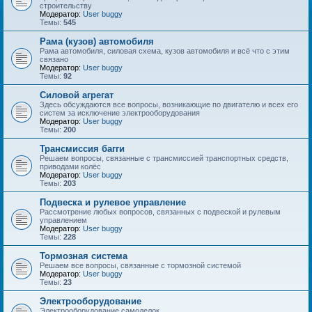
строительству
Модератор:
User buggy
Темы:
545
Рама (кузов) автомобиля
Рама автомобиля, силовая схема, кузов автомобиля и всё что с этим
связано
Модератор:
User buggy
Темы:
92
Силовой агрегат
Здесь обсуждаются все вопросы, возникающие по двигателю и всех его
систем за исключение электрооборудования
Модератор:
User buggy
Темы:
200
Трансмиссия багги
Решаем вопросы, связанные с трансмиссией транспортных средств,
приводами колёс
Модератор:
User buggy
Темы:
203
Подвеска и рулевое управление
Рассмотрение любых вопросов, связанных с подвеской и рулевым
управлением
Модератор:
User buggy
Темы:
228
Тормозная система
Решаем все вопросы, связанные с тормозной системой
Модератор:
User buggy
Темы:
23
Электрооборудование
Электрооборудование самоделок