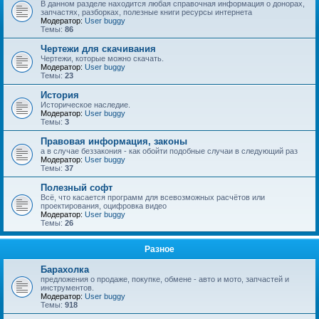
В данном разделе находится любая справочная информация о донорах,
запчастях, разборках, полезные книги ресурсы интернета
Модератор:
User buggy
Темы:
86
Чертежи для скачивания
Чертежи, которые можно скачать.
Модератор:
User buggy
Темы:
23
История
Историческое наследие.
Модератор:
User buggy
Темы:
3
Правовая информация, законы
а в случае беззакония - как обойти подобные случаи в следующий раз
Модератор:
User buggy
Темы:
37
Полезный софт
Всё, что касается программ для всевозможных расчётов или
проектирования, оцифровка видео
Модератор:
User buggy
Темы:
26
Разное
Барахолка
предложения о продаже, покупке, обмене - авто и мото, запчастей и
инструментов.
Модератор:
User buggy
Темы:
918