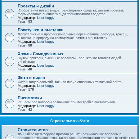
Проекты и дизайн
Изобретение новых видов транспортных средств, дизайн проекты,
формирование внешнего вида транспортного средства.
Модератор:
User buggy
Темы:
83
Покатушки и выставки
Любительские и профессиональные соревнования, рекорды, трассы,
вылазки на природу на самоделках. отчёты о выставках
Модератор:
User buggy
Темы:
88
Хохмы Самоделкиных
Шутки, приколы, смешные рассказы - всё, что заставляет людей
улыбаться.
Модератор:
User buggy
Темы:
48
Фото и видео
Фото и видео событий, так или иначе связанных тематикой сайта.
Модератор:
User buggy
Темы:
178
Пневматики
Решаем все вопросы возникшие при постройке пневматиков.
Модератор:
User buggy
Темы:
42
Строительство багги
Строительство
Данный раздел форума призван решать возникающие вопросы в
процессе строительства, также здесь размещается поэтапные отчёты по