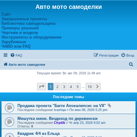
Авто мото самоделки
Сайт
Завершенные проекты
Библиотека самодельщика
Примеры решений
Чертежи и модели
Инструменты и оборудование
Зарубежные
ЧАВО или FAQ
FAQ
Регистрация
Вход
П
Авто мото самоделки
о
Текущее время: Вс авг 09, 2026 11:48 am
и
Страница
1
из
10
1
2
3
4
5
10
След.
с
…
к
Последние темы
Продажа проекта "Багги Апокалипсис на V8"
Последнее сообщение
Ivashqa
«
Пн июн 08, 2026 5:25 pm
Мишутка мини. Вездеход по деревенски
Последнее сообщение
Chydik
«
Чт апр 23, 2026 9:02 am
Ответы:
8
Квадрик 4/4 из Ельца