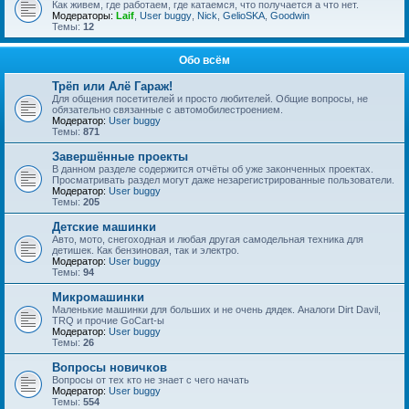
Как живем, где работаем, где катаемся, что получается а что нет.
Модераторы:
Laif
,
User buggy
,
Nick
,
GelioSKA
,
Goodwin
Темы:
12
Обо всём
Трёп или Алё Гараж!
Для общения посетителей и просто любителей. Общие вопросы, не
обязательно связанные с автомобилестроением.
Модератор:
User buggy
Темы:
871
Завершённые проекты
В данном разделе содержится отчёты об уже законченных проектах.
Просматривать раздел могут даже незарегистрированные пользователи.
Модератор:
User buggy
Темы:
205
Детские машинки
Авто, мото, снегоходная и любая другая самодельная техника для
детишек. Как бензиновая, так и электро.
Модератор:
User buggy
Темы:
94
Микромашинки
Маленькие машинки для больших и не очень дядек. Аналоги Dirt Davil,
TRQ и прочие GoCart-ы
Модератор:
User buggy
Темы:
26
Вопросы новичков
Вопросы от тех кто не знает с чего начать
Модератор:
User buggy
Темы:
554