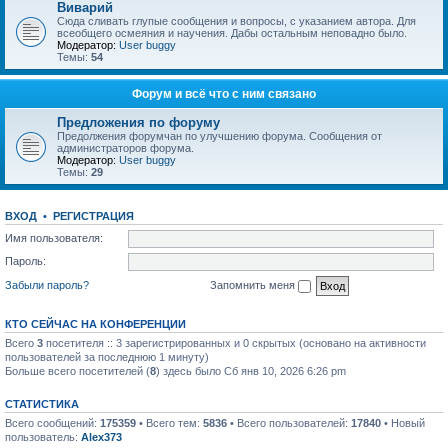
Виварий
Сюда сливать глупые сообщения и вопросы, с указанием автора. Для
всеобщего осмеяния и научения. Дабы остальным неповадно было.
Модератор:
User buggy
Темы:
54
Форум и всё что с ним связано
Предложения по форуму
Предолжения форумчан по улучшению форума. Сообщения от
администраторов форума.
Модератор:
User buggy
Темы:
29
ВХОД
•
РЕГИСТРАЦИЯ
Имя пользователя:
Пароль:
Забыли пароль?
Запомнить меня
КТО СЕЙЧАС НА КОНФЕРЕНЦИИ
Всего
3
посетителя :: 3 зарегистрированных и 0 скрытых (основано на активности
пользователей за последнюю 1 минуту)
Больше всего посетителей (
8
) здесь было Сб янв 10, 2026 6:26 pm
СТАТИСТИКА
Всего сообщений:
175359
• Всего тем:
5836
• Всего пользователей:
17840
• Новый
пользователь:
Alex373