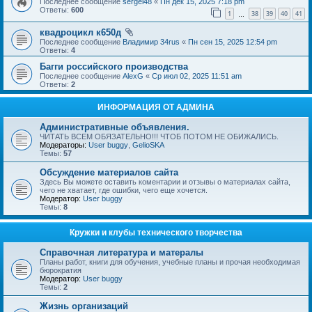
Последнее сообщение
sergei48
«
Пн дек 15, 2025 7:18 pm
Ответы:
600
1
38
39
40
41
…
квадроцикл к650д
Последнее сообщение
Владимир 34rus
«
Пн сен 15, 2025 12:54 pm
Ответы:
4
Багги российского производства
Последнее сообщение
AlexG
«
Ср июл 02, 2025 11:51 am
Ответы:
2
ИНФОРМАЦИЯ ОТ АДМИНА
Административные объявления.
ЧИТАТЬ ВСЕМ ОБЯЗАТЕЛЬНО!!! ЧТОБ ПОТОМ НЕ ОБИЖАЛИСЬ.
Модераторы:
User buggy
,
GelioSKA
Темы:
57
Обсуждение материалов сайта
Здесь Вы можете оставить коментарии и отзывы о материалах сайта,
чего не хватает, где ошибки, чего еще хочется.
Модератор:
User buggy
Темы:
8
Кружки и клубы технического творчества
Справочная литература и матералы
Планы работ, книги для обучения, учебные планы и прочая необходимая
бюрократия
Модератор:
User buggy
Темы:
2
Жизнь организаций