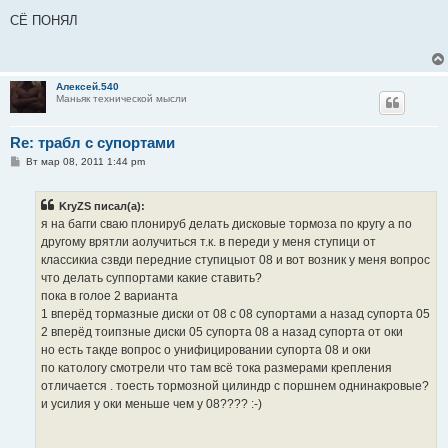
о
о
СЁ ПОНЯЛ
б
щ
е
н
и
Алексей.540
е
Маньяк технической мысли
Re: трабл с супортами
С
Вт мар 08, 2011 1:44 pm
о
о
б
KryZS писал(а):
щ
е
я на багги сваю плонируб делать дисковые тормоза по кругу а по
н
другому врятли аолучиться т.к. в переди у меня ступици от
и
е
классикиа сзвди передние ступицыот 08 и вот возник у меня вопрос
что делать суппортами какие ставить?
пока в голое 2 варианта
1 вперёд тормазные диски от 08 с 08 супортами а назад супорта 05
2 вперёд тоипзные диски 05 супорта 08 а назад супорта от оки
но есть такде вопрос о унифицировании супорта 08 и оки
по катологу смотрели что там всё тока размерами крепления
отличается . тоесть тормозной цилиндр с поршнем однинакровые?
и усилия у оки меньше чем у 08???? :-)