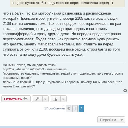
воодще нужно чтобы зад у меня не перетормаживал перед :-)
что за багги что зха мотор? какая развесовка и расположение
мотора!? Нюансов море. у меня спереди 2105 как ты хош а сзади
2108 как ты хочешь тоже. Так вот передок перетормаживает, но раз
катался прилично, походу задница притердась и нагрелись
колодки(феродо) и сразу другое дело. Но передок вроде все равно
перетормаживает! Будет лето, как прикатаю тормоза буду решать
что делать, менять магистрали местами, или ставить на перед
суппорта от оки или 2108. вообщем посмотрим. строй багги из того
что есть, а по ходу дела будешь решать уже.
Не жизнь такая, мы её делаем такой.
http://nik-labs.ucoz.ru/photo/9 - моя машинка.
"производство красивых и некрасивых вещей стоит одинаково, так зачем строить
некрасивые вещи?"
Левый 2 на правый 8...Щас у штурмана мы спросим: почему так много сосен?? в
левом 2 на правый 8?
Ответить
1
2
Пред.
17 сообщений
Перейти