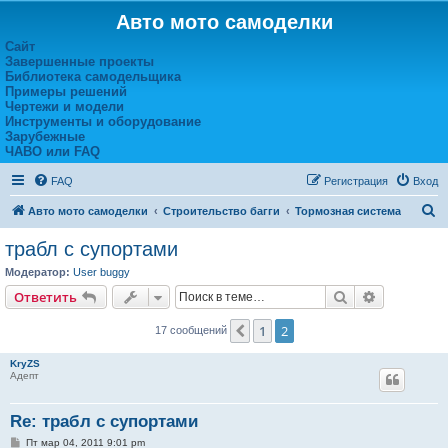
Авто мото самоделки
Сайт
Завершенные проекты
Библиотека самодельщика
Примеры решений
Чертежи и модели
Инструменты и оборудование
Зарубежные
ЧАВО или FAQ
FAQ
Регистрация
Вход
П
Авто мото самоделки
Строительство багги
Тормозная система
о
трабл с супортами
и
Модератор:
User buggy
с
Поиск
Расширен
Ответить
к
1
2
Пред.
17 сообщений
KryZS
Адепт
Re: трабл с супортами
С
Пт мар 04, 2011 9:01 pm