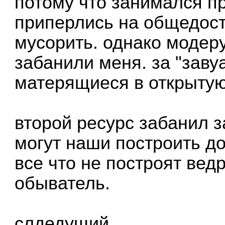
потому что занимался п
приперлись на общедост
мусорить. однако модеру
забанили меня. за "зав
матерящиеся в открытую
второй ресурс забанил з
могут наши построить д
все что не построят вед
обыватель.
слдедущий.