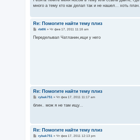
б
много а тему кто как делал так и не нашел... хоть плач.
щ
е
н
и
е
Re: Помогите найти тему плиз
С
rbt06
»
Чт фев 17, 2011 11:16 am
о
о
Переделывал Чатланин,ищи у него
б
щ
е
н
и
е
Re: Помогите найти тему плиз
С
rybak751
»
Чт фев 17, 2011 11:17 am
о
о
блин.. мож я не там ищу...
б
щ
е
н
и
е
Re: Помогите найти тему плиз
С
rybak751
»
Чт фев 17, 2011 12:13 pm
о