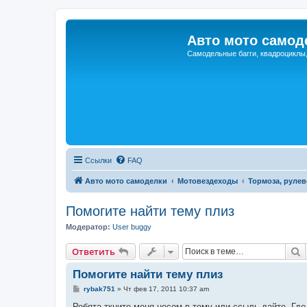
Авто мото самод
Самодельные багги, квадроциклы
Ссылки
FAQ
Авто мото самоделки
Мотовездеходы
Тормоза, рулев
Помогите найти тему плиз
Модератор:
User buggy
П
Ответить
Помогите найти тему плиз
С
rybak751
»
Чт фев 17, 2011 10:37 am
о
о
Ребята ткните меня носом в тему или ссыль дайте, Где