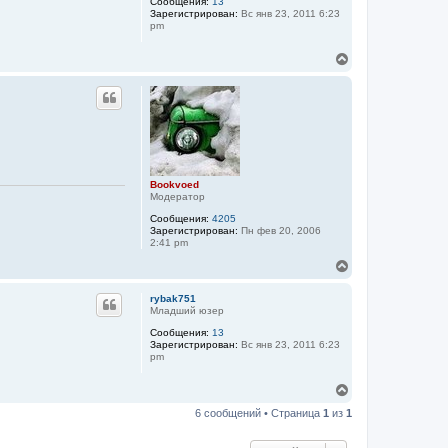
Сообщения:
13
т
л
Зарегистрирован:
Вс янв 23, 2011 6:23
ь
у
pm
с
я
В
к
е
н
р
а
н
ч
у
а
т
л
ь
у
с
я
к
Bookvoed
Модератор
н
а
Сообщения:
4205
ч
Зарегистрирован:
Пн фев 20, 2006
а
2:41 pm
л
В
у
е
р
rybak751
н
Младший юзер
у
Сообщения:
13
т
Зарегистрирован:
Вс янв 23, 2011 6:23
ь
pm
с
я
В
к
е
н
6 сообщений • Страница
1
из
1
р
а
н
ч
у
а