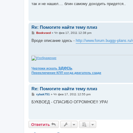
о
так и не нашел.... блин самому доходить придется..
б
щ
е
н
и
е
Re: Помогите найти тему плиз
С
Bookvoed
»
Чт фев 17, 2011 12:38 pm
о
о
Вроде описание здесь -
http://www.forum.buggy-plans.ru/
б
щ
е
н
и
е
здесь
Чертежи искать
.
Переключение КПП когда двигатель сзади
Re: Помогите найти тему плиз
С
rybak751
»
Чт фев 17, 2011 12:55 pm
о
о
БУКВОЕД - СПАСИБО ОГРОМНОЕ!! УРА!
б
щ
е
н
и
е
Ответить