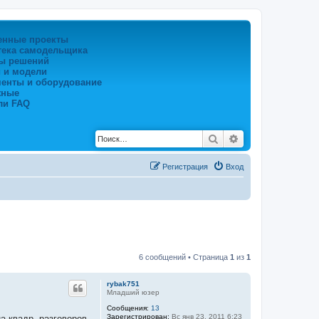
енные проекты
тека самодельщика
ы решений
 и модели
менты и оборудование
жные
ли FAQ
Поиск
Расширенный по
Регистрация
Вход
6 сообщений • Страница
1
из
1
rybak751
Младший юзер
Сообщения:
13
Зарегистрирован:
Вс янв 23, 2011 6:23
а квадр, разговоров