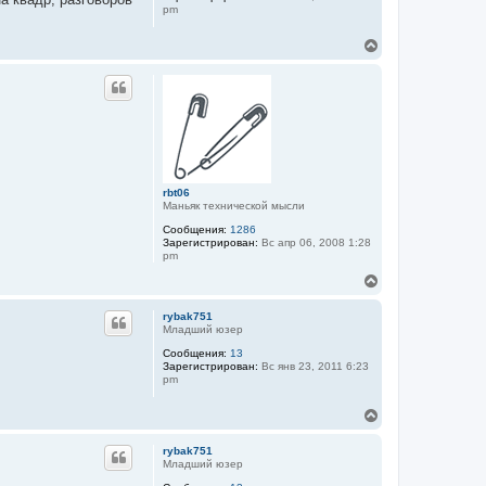
pm
В
е
р
н
у
т
ь
с
я
к
rbt06
н
Маньяк технической мысли
а
ч
Сообщения:
1286
а
Зарегистрирован:
Вс апр 06, 2008 1:28
pm
л
у
В
е
р
rybak751
н
Младший юзер
у
Сообщения:
13
т
Зарегистрирован:
Вс янв 23, 2011 6:23
ь
pm
с
я
В
к
е
н
р
а
rybak751
н
ч
Младший юзер
у
а