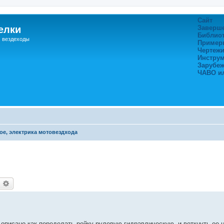
Сайт
елки
Заверш
Библио
, вездеходы
Пример
Чертежи
Инстру
Зарубе
ЧАВО и
ое, электрика мотовездхода
оиск
Расширенный поиск
 описано как переделать рейку рулевую гидравлическую, и воткнуть ее н