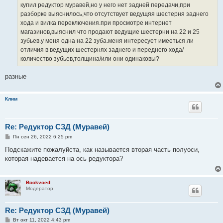
е
купил редуктор муравей,но у него нет задней передачи,при
н
разборке выяснилось,что отсутствует ведущяя шестерня заднего
и
е
хода и вилка переключения.при просмотре интернет
магазинов,выяснил что продают ведущие шестерни на 22 и 25
зубьев.у меня одна на 22 зуба.меня интересует имееться ли
отличия в ведущих шестернях заднего и переднего хода/
количество зубьев,толщина/или они одинаковы?
разные
Клим
Re: Редуктор СЗД (Муравей)
С
Пн сен 26, 2022 6:25 pm
о
о
Подскажите пожалуйста, как называется вторая часть полуоси,
б
которая надевается на ось редуктора?
щ
е
н
и
Bookvoed
е
Модератор
Re: Редуктор СЗД (Муравей)
С
Вт окт 11, 2022 4:43 pm