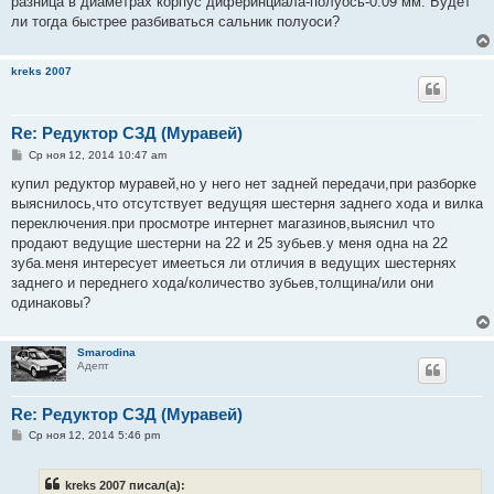
разница в диаметрах корпус диферинциала-полуось-0.09 мм. Будет
н
ли тогда быстрее разбиваться сальник полуоси?
и
е
kreks 2007
Re: Редуктор СЗД (Муравей)
С
Ср ноя 12, 2014 10:47 am
о
о
купил редуктор муравей,но у него нет задней передачи,при разборке
б
выяснилось,что отсутствует ведущяя шестерня заднего хода и вилка
щ
е
переключения.при просмотре интернет магазинов,выяснил что
н
продают ведущие шестерни на 22 и 25 зубьев.у меня одна на 22
и
е
зуба.меня интересует имееться ли отличия в ведущих шестернях
заднего и переднего хода/количество зубьев,толщина/или они
одинаковы?
Smarodina
Адепт
Re: Редуктор СЗД (Муравей)
С
Ср ноя 12, 2014 5:46 pm
о
о
б
kreks 2007 писал(а):
щ