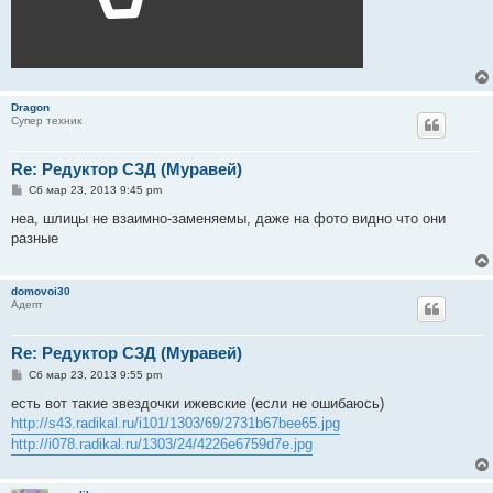
Dragon
Супер техник
Re: Редуктор СЗД (Муравей)
С
Сб мар 23, 2013 9:45 pm
о
о
неа, шлицы не взаимно-заменяемы, даже на фото видно что они
б
разные
щ
е
н
и
domovoi30
е
Адепт
Re: Редуктор СЗД (Муравей)
С
Сб мар 23, 2013 9:55 pm
о
о
есть вот такие звездочки ижевские (если не ошибаюсь)
б
http://s43.radikal.ru/i101/1303/69/2731b67bee65.jpg
щ
е
http://i078.radikal.ru/1303/24/4226e6759d7e.jpg
н
и
е