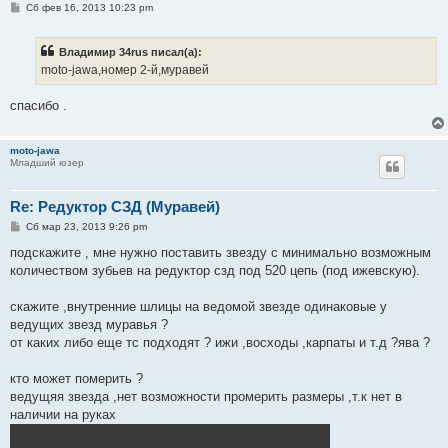
С
Сб фев 16, 2013 10:23 pm
о
о
б
Владимир 34rus писал(а):
щ
е
moto-jawa,номер 2-й,муравей
н
и
е
спасибо .
moto-jawa
Младший юзер
Re: Редуктор СЗД (Муравей)
С
Сб мар 23, 2013 9:26 pm
о
о
подскажите , мне нужно поставить звезду с минимально возможным
б
количеством зубьев на редуктор сзд под 520 цепь (под ижевскую).
щ
е
н
скажите ,внутренние шлицы на ведомой звезде одинаковые у
и
е
ведущих звезд муравья ?
от каких либо еще тс подходят ? ижи ,восходы ,карпаты и т.д ?ява ?
кто может померить ?
ведущяя звезда ,нет возможности промерить размеры ,т.к нет в
наличии на руках