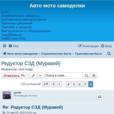
Авто мото самоделки
Сайт
Завершенные проекты
Библиотека самодельщика
Примеры решений
Чертежи и модели
Инструменты и оборудование
Зарубежные
ЧАВО или FAQ
FAQ
Регистрация
Вход
П
Авто мото самоделки
Строительство багги
Трансмиссия багги
о
Редуктор СЗД (Муравей)
и
Модератор:
User buggy
с
Поиск
Расширен
Ответить
к
Страница
8
из
8
1
4
5
6
7
8
Пред.
120 сообщений
…
pavlik
Познавший Истину
Re: Редуктор СЗД (Муравей)
С
Пт янв 25, 2013 9:01 am