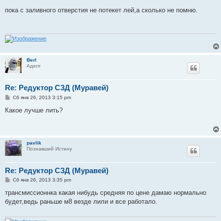
о
о
пока с заливного отверстия не потекет лей,а сколько не помню.
б
щ
е
н
и
е
Berl
Адепт
Re: Редуктор СЗД (Муравей)
С
Сб янв 26, 2013 3:15 pm
о
о
Какое лучше лить?
б
щ
е
н
и
pavlik
е
Познавший Истину
Re: Редуктор СЗД (Муравей)
С
Сб янв 26, 2013 3:35 pm
о
о
трансмиссионнка какая нибудь средняя по цене дамаю нормально
б
будет,ведь раньше м8 везде лили и все работало.
щ
е
н
и