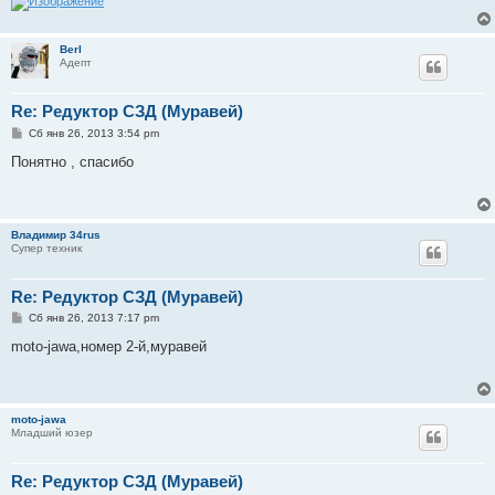
е
Berl
Адепт
Re: Редуктор СЗД (Муравей)
С
Сб янв 26, 2013 3:54 pm
о
о
Понятно , спасибо
б
щ
е
н
и
Владимир 34rus
е
Супер техник
Re: Редуктор СЗД (Муравей)
С
Сб янв 26, 2013 7:17 pm
о
о
moto-jawa,номер 2-й,муравей
б
щ
е
н
и
moto-jawa
е
Младший юзер
Re: Редуктор СЗД (Муравей)