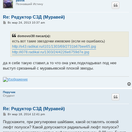
pavlik
Познавший Истину
Re: Редуктор СЗД (Муравей)
С
Вс мар 24, 2013 10:37 am
о
о
б
domovoi30 писал(а):
щ
е
есть вот такие звездочки ижевские (если не ошибаюсь)
н
http://s43.radikal.ru/i101/1303/69/2731b67bee65.jpg
и
е
http://i078.radikal.ru/1303/24/4226e6759d7e.jpg
да я себе такую ставил,а то что она уже,подкладывал под нее
выступ срезанный с муравьевской плохой звезды.
Поручик
Студент
Re: Редуктор СЗД (Муравей)
С
Вт мар 18, 2014 12:41 pm
о
о
Подскажите, при регулировке шайбами, какой оставлять осевой
б
люфт полуоси? Какой допускается радиальный люфт полуоси?
щ
е