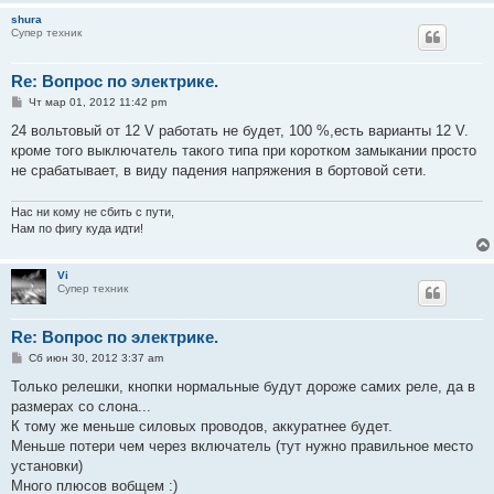
shura
Супер техник
Re: Вопрос по электрике.
С
Чт мар 01, 2012 11:42 pm
о
о
24 вольтовый от 12 V работать не будет, 100 %,есть варианты 12 V.
б
кроме того выключатель такого типа при коротком замыкании просто
щ
е
не срабатывает, в виду падения напряжения в бортовой сети.
н
и
е
Нас ни кому не сбить с пути,
Нам по фигу куда идти!
Vi
Супер техник
Re: Вопрос по электрике.
С
Сб июн 30, 2012 3:37 am
о
о
Только релешки, кнопки нормальные будут дороже самих реле, да в
б
размерах со слона...
щ
е
К тому же меньше силовых проводов, аккуратнее будет.
н
Меньше потери чем через включатель (тут нужно правильное место
и
е
установки)
Много плюсов вобщем :)