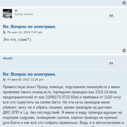
Vi
Супер техник
Re: Вопрос по электрике.
С
Пн июл 14, 2014 7:47 pm
о
о
Это что, спам?:)
б
щ
е
н
и
Alex23
е
Re: Вопрос по электрике.
С
Пт фев 05, 2021 12:28 pm
о
о
Приветствую всех! Прошу помощи, подскажите пожалуйста у меня
б
проблема такого плана,есть торпедная проводка ваз 2113-14,блок
щ
е
предохранителей от ваз 2109(173.3722-01м) и приборка от 2110 хочу
н
всё это скрестить на своём багги. Но эта куча проводов меня
и
е
убивает, могу ли я убрать лишнее, кроме проводов на датчики
ДВС,КПП и т.д. без последствий. Я имею в виду провода идущие на
подогрев седушек, освещения салона, короче провода не нужные
для Багги и как всё это собрать правильно. Ведь я в автоэлектрике и