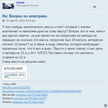
Chydik
Познавший Истину
Re: Вопрос по электрике.
С
Чт мар 01, 2012 8:12 pm
о
о
У кого нибудь выключатель массы стоит? который с кнопки
б
выключает и нажатием руки на сому массу? Вопрос вот в чем, много
щ
е
раз крутил вертел. не раз менял их на погрузчике но никогда не
н
обращал на сколько это масса, погрузчик был 24 вольта, интересно
и
е
потянет 12 вольт? ну я имею в виду обмотка, которое возбуждает
магнитное поле, что б вкл и выкл. Просто у меня сейчас стоит реле
стартера не 12 в а 24 с IVECO Поставил потому что контакты
сгорали на 12 в
Сама масса на рисунке ниже
ВЛОЖЕНИЯ
:crazy_pilot:
http://vk.com/id7112671
http://www.youtube.com/channel/UCCFL-4zHM6O2pWIYDdNsoDQ
Barracuda
viewtopic.php?f=21&t=8269
DirtDevil
viewtopic.php?f=45&t=12477
Piranha
viewtopic.php?f=21&t=6104