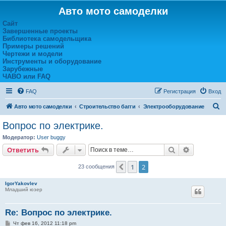
Авто мото самоделки
Сайт
Завершенные проекты
Библиотека самодельщика
Примеры решений
Чертежи и модели
Инструменты и оборудование
Зарубежные
ЧАВО или FAQ
FAQ
Регистрация
Вход
П
Авто мото самоделки
Строительство багги
Электрооборудование
о
Вопрос по электрике.
и
Модератор:
User buggy
с
Поиск
Расширен
Ответить
к
1
2
Пред.
23 сообщения
IgorYakovlev
Младший юзер
Re: Вопрос по электрике.
С
Чт фев 16, 2012 11:18 pm