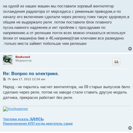
о
о
на одной из наших машин мы поставили зоровый вентилятор
б
охлаждения радиатора от мерседеса с ременным приводом,и по
щ
е
началу его включение сделали через релюху,тоже такую здоровую,в
н
общем не выдержало реле .потом поставили блок плавного
и
е
пуска.намного надежнее,и нет проблем с просадками по
напряжению.а от релюшек почти всех можно отказаться используя
блоки от машин(на бмв е 46,например)там ключами все разведено
.только места займет побольше чем релюшки
Bookvoed
Модератор
Re: Вопрос по электрике.
С
Пт фев 17, 2012 12:24 am
о
о
Народ - не парьтесь насчет вентилятора, на 09 старых выпусков бвло
б
сделано через реле, потом на заводе стали ставить другую модель
щ
е
датчика, прекрасно работает без реле.
н
и
е
здесь
Чертежи искать
.
Переключение КПП когда двигатель сзади