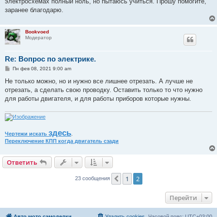
электросхемах полный ноль, но пытаюсь учиться. Прошу помогите,
заранее благодарю.
Bookvoed
Модератор
Re: Вопрос по электрике.
С
Пн фев 08, 2021 9:00 am
о
о
Не только можно, но и нужно все лишнее отрезать. А лучше не
б
отрезать, а сделать свою проводку. Оставить только то что нужно
щ
е
для работы двигателя, и для работы приборов которые нужны.
н
и
е
здесь
Чертежи искать
.
Переключение КПП когда двигатель сзади
Ответить
1
2
Пред.
23 сообщения
Перейти
Авто мото самоделки
Удалить cookies
Часовой пояс:
UTC+03:00