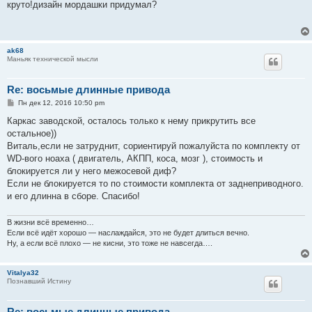
о
круто!дизайн мордашки придумал?
б
щ
е
н
и
ak68
е
Маньяк технической мысли
Re: восьмые длинные привода
С
Пн дек 12, 2016 10:50 pm
о
о
Каркас заводской, осталось только к нему прикрутить все
б
остальное))
щ
е
Виталь,если не затруднит, сориентируй пожалуйста по комплекту от
н
WD-вого ноаха ( двигатель, АКПП, коса, мозг ), стоимость и
и
е
блокируется ли у него межосевой диф?
Если не блокируется то по стоимости комплекта от заднеприводного.
и его длинна в сборе. Спасибо!
В жизни всё временно…
Если всё идёт хорошо — наслаждайся, это не будет длиться вечно.
Ну, а если всё плохо — не кисни, это тоже не навсегда….
Vitalya32
Познавший Истину
Re: восьмые длинные привода