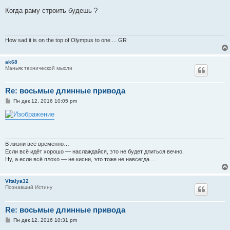
о
о
Когда раму строить будешь ?
б
щ
е
н
и
How sad it is on the top of Olympus to one ... GR
е
ak68
Маньяк технической мысли
Re: восьмые длинные привода
С
Пн дек 12, 2016 10:05 pm
о
о
б
щ
е
н
и
В жизни всё временно…
е
Если всё идёт хорошо — наслаждайся, это не будет длиться вечно.
Ну, а если всё плохо — не кисни, это тоже не навсегда….
Vitalya32
Познавший Истину
Re: восьмые длинные привода
С
Пн дек 12, 2016 10:31 pm
о