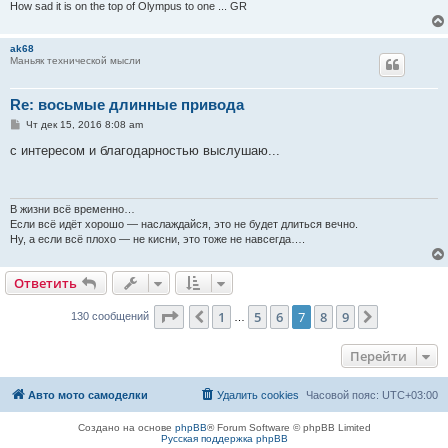
и
How sad it is on the top of Olympus to one ... GR
е
ak68
Маньяк технической мысли
Re: восьмые длинные привода
С
Чт дек 15, 2016 8:08 am
о
о
с интересом и благодарностью выслушаю...
б
щ
е
н
и
В жизни всё временно…
е
Если всё идёт хорошо — наслаждайся, это не будет длиться вечно.
Ну, а если всё плохо — не кисни, это тоже не навсегда….
Ответить
Страница
7
из
9
1
5
6
7
8
9
Пред.
След.
130 сообщений
…
Перейти
Авто мото самоделки
Удалить cookies
Часовой пояс:
UTC+03:00
Создано на основе
phpBB
® Forum Software © phpBB Limited
Русская поддержка phpBB