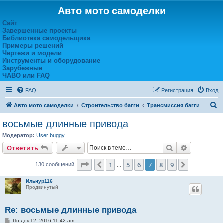
Авто мото самоделки
Сайт
Завершенные проекты
Библиотека самодельщика
Примеры решений
Чертежи и модели
Инструменты и оборудование
Зарубежные
ЧАВО или FAQ
FAQ
Регистрация
Вход
П
Авто мото самоделки
Строительство багги
Трансмиссия багги
о
восьмые длинные привода
и
Модератор:
User buggy
с
Поиск
Расширен
Ответить
к
Страница
7
из
9
1
5
6
7
8
9
Пред.
След.
130 сообщений
…
Ильнур116
Продвинутый
Re: восьмые длинные привода
С
Пн дек 12, 2016 11:42 am