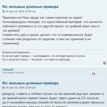
Re: восьмые длинные привода
С
Вт дек 13, 2016 10:58 am
о
о
Трансмиссия Ноах вроде как самая короткая из задне/
б
полноприводных японцев, это единственный критерий, что касается
щ
е
лайтового гряземеса то это другой проект, по крайней мере пока я
н
так думаю))
и
е
Совместить два в одном, делать что то универсальное будет
сложнее чем разделить по задачам, в местах хранения я не
ограничен))
В жизни всё временно…
Если всё идёт хорошо — наслаждайся, это не будет длиться вечно.
Ну, а если всё плохо — не кисни, это тоже не навсегда….
Vitalya32
Познавший Истину
Re: восьмые длинные привода
С
Вт дек 13, 2016 12:16 pm
о
о
разадтку ставить в любом случае что бы верхний ряд был занижен а
б
не прямой,иначе первая говнах будет гореть даже на 27х колесах
щ
е
да и понижайка никогда лишней не была на гряземесе,даже банально
н
медленно подать или что то кого то дернуть