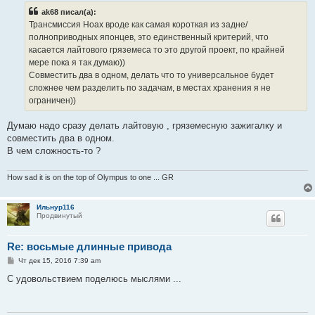
б
ak68 писал(а):
щ
е
Трансмиссия Ноах вроде как самая короткая из задне/
н
полноприводных японцев, это единственный критерий, что
и
е
касается лайтового гряземеса то это другой проект, по крайней
мере пока я так думаю))
Совместить два в одном, делать что то универсальное будет
сложнее чем разделить по задачам, в местах хранения я не
ограничен))
Думаю надо сразу делать лайтовую , гряземесную зажигалку и
совместить два в одном.
В чем сложность-то ?
How sad it is on the top of Olympus to one ... GR
Ильнур116
Продвинутый
Re: восьмые длинные привода
С
Чт дек 15, 2016 7:39 am
о
о
С удовольствием поделюсь мыслями ...
б
щ
е
н