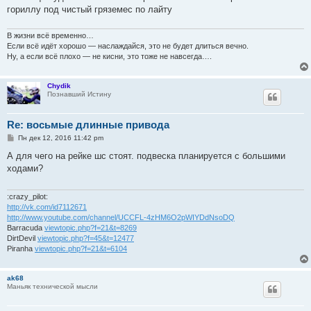
гориллу под чистый гряземес по лайту
В жизни всё временно…
Если всё идёт хорошо — наслаждайся, это не будет длиться вечно.
Ну, а если всё плохо — не кисни, это тоже не навсегда….
Chydik
Познавший Истину
Re: восьмые длинные привода
С
Пн дек 12, 2016 11:42 pm
о
о
А для чего на рейке шс стоят. подвеска планируется с большими
б
ходами?
щ
е
н
и
:crazy_pilot:
е
http://vk.com/id7112671
http://www.youtube.com/channel/UCCFL-4zHM6O2pWIYDdNsoDQ
Barracuda
viewtopic.php?f=21&t=8269
DirtDevil
viewtopic.php?f=45&t=12477
Piranha
viewtopic.php?f=21&t=6104
ak68
Маньяк технической мысли