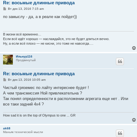
Re: восьмые длинные привода
С
Вт дек 13, 2016 7:15 am
о
о
по замыслу - да, а в реале как пойдет))
б
щ
е
н
и
В жизни всё временно…
е
Если всё идёт хорошо — наслаждайся, это не будет длиться вечно.
Ну, а если всё плохо — не кисни, это тоже не навсегда….
Ильнур116
Продвинутый
Re: восьмые длинные привода
С
Вт дек 13, 2016 10:05 am
о
о
Чистый гряземес по лайту интереснее будет !
б
А чем трансмиссия Ной привлекательна ?
щ
е
Так понял определенности в расположении агрегата еще нет . Или
н
все таки задний 4х4 ?
и
е
How sad it is on the top of Olympus to one ... GR
ak68
Маньяк технической мысли