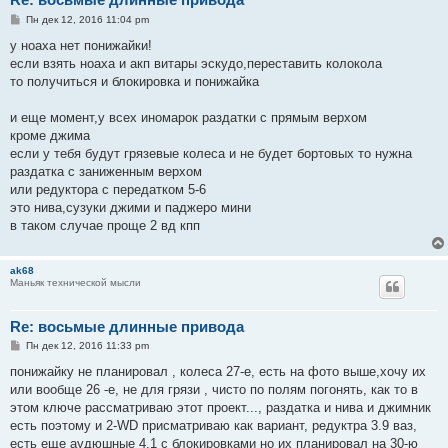
С
Пн дек 12, 2016 11:04 pm
о
о
у ноаха нет понижайки!
б
если взять ноаха и акп витары эскудо,переставить колокола
щ
е
то получиться и блокировка и понижайка
н
и
е
и еще момент,у всех иномарок раздатки с прямым верхом
кроме джима
если у тебя будут грязевые колеса и не будет бортовых то нужна
раздатка с заниженным верхом
или редуктора с передатком 5-6
это нива,сузуки джими и паджеро мини
в таком случае проще 2 вд кпп
ak68
Маньяк технической мысли
Re: восьмые длинные привода
С
Пн дек 12, 2016 11:33 pm
о
о
понижайку не планировал , колеса 27-е, есть на фото выше,хочу их
б
или вообще 26 -е, не для грязи , чисто по полям погонять, как то в
щ
е
этом ключе рассматриваю этот проект..., раздатка и нива и джимник
н
есть поэтому и 2-WD присматриваю как вариант, редуктра 3.9 ваз,
и
е
есть еще аудюшные 4.1 с блокировками но их планировал на 30-ю