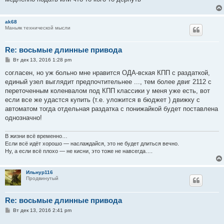
и
е
ak68
Маньяк технической мысли
Re: восьмые длинные привода
С
Вт дек 13, 2016 1:28 pm
о
о
согласен, но уж больно мне нравится ОДА-вская КПП с раздаткой,
б
единый узел выглядит предпочтительнее ..., тем более двиг 2112 с
щ
е
переточенным коленвалом под КПП классики у меня уже есть, вот
н
если все же удастся купить (т.е. уложится в бюджет ) движку с
и
е
автоматом тогда отдельная раздатка с понижайкой будет поставлена
однозначно!
В жизни всё временно…
Если всё идёт хорошо — наслаждайся, это не будет длиться вечно.
Ну, а если всё плохо — не кисни, это тоже не навсегда….
Ильнур116
Продвинутый
Re: восьмые длинные привода
С
Вт дек 13, 2016 2:41 pm
о
о