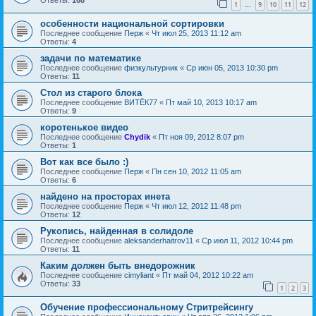
Ответы:
168
1
9
10
11
12
…
особенности национальной сортировки
Последнее сообщение
Перж
«
Чт июл 25, 2013 11:12 am
Ответы:
4
задачи по математике
Последнее сообщение
физкультурник
«
Ср июн 05, 2013 10:30 pm
Ответы:
11
Стол из старого блока
Последнее сообщение
ВИТЁК77
«
Пт май 10, 2013 10:17 am
Ответы:
9
коротенькое видео
Последнее сообщение
Chydik
«
Пт ноя 09, 2012 8:07 pm
Ответы:
1
Bот как все было :)
Последнее сообщение
Перж
«
Пн сен 10, 2012 11:05 am
Ответы:
6
найдено на просторах инета
Последнее сообщение
Перж
«
Чт июл 12, 2012 11:48 pm
Ответы:
12
Рукопись, найденная в солидоле
Последнее сообщение
aleksanderhaitrov11
«
Ср июл 11, 2012 10:44 pm
Ответы:
11
Каким должен быть внедорожник
Последнее сообщение
cimyliant
«
Пт май 04, 2012 10:22 am
Ответы:
33
1
2
3
Обучение профессиональному Стритрейсингу