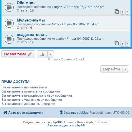
Обо мне...
Последнее сообщение
zimgaz12
«
Чт дек 27, 2007 9:32 pm
Ответы:
15
1
2
Мультфильмы
Последнее сообщение
Nitro
«
Ср дек 05, 2007 11:54 am
Ответы:
4
неадекватность
Последнее сообщение
Avatarin
«
Чт окт 04, 2007 11:02 am
Ответы:
17
1
2
Новая тема
48 тем • Страница
1
из
1
Перейти
ПРАВА ДОСТУПА
Вы
не можете
начинать темы
Вы
не можете
отвечать на сообщения
Вы
не можете
редактировать свои сообщения
Вы
не можете
удалять свои сообщения
Вы
не можете
добавлять вложения
Авто мото самоделки
Удалить cookies
Часовой пояс:
UTC+03:00
Создано на основе
phpBB
® Forum Software © phpBB Limited
Русская поддержка phpBB