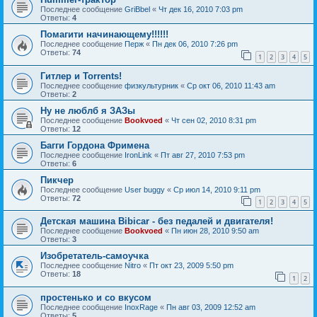
Последнее сообщение
GriBbel
«
Чт дек 16, 2010 7:03 pm
Ответы:
4
Помагити начинающему!!!!!!
Последнее сообщение
Перж
«
Пн дек 06, 2010 7:26 pm
Ответы:
74
1
2
3
4
5
Гитлер и Torrents!
Последнее сообщение
физкультурник
«
Ср окт 06, 2010 11:43 am
Ответы:
2
Ну не люблб я ЗАЗы
Последнее сообщение
Bookvoed
«
Чт сен 02, 2010 8:31 pm
Ответы:
12
Багги Гордона Фримена
Последнее сообщение
IronLink
«
Пт авг 27, 2010 7:53 pm
Ответы:
6
Пикчер
Последнее сообщение
User buggy
«
Ср июл 14, 2010 9:11 pm
Ответы:
72
1
2
3
4
5
Детская машина Bibicar - без педалей и двигателя!
Последнее сообщение
Bookvoed
«
Пн июн 28, 2010 9:50 am
Ответы:
3
Изобретатель-самоучка
Последнее сообщение
Nitro
«
Пт окт 23, 2009 5:50 pm
Ответы:
18
1
2
простенько и со вкусом
Последнее сообщение
InoxRage
«
Пн авг 03, 2009 12:52 am
Ответы:
5