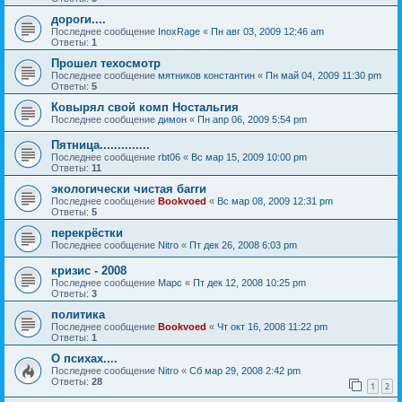
дороги....
Последнее сообщение
InoxRage
«
Пн авг 03, 2009 12:46 am
Ответы:
1
Прошел техосмотр
Последнее сообщение
мятников константин
«
Пн май 04, 2009 11:30 pm
Ответы:
5
Ковырял свой комп Ностальгия
Последнее сообщение
димон
«
Пн апр 06, 2009 5:54 pm
Пятница..............
Последнее сообщение
rbt06
«
Вс мар 15, 2009 10:00 pm
Ответы:
11
экологически чистая багги
Последнее сообщение
Bookvoed
«
Вс мар 08, 2009 12:31 pm
Ответы:
5
перекрёстки
Последнее сообщение
Nitro
«
Пт дек 26, 2008 6:03 pm
кризис - 2008
Последнее сообщение
Марс
«
Пт дек 12, 2008 10:25 pm
Ответы:
3
политика
Последнее сообщение
Bookvoed
«
Чт окт 16, 2008 11:22 pm
Ответы:
1
О психах....
Последнее сообщение
Nitro
«
Сб мар 29, 2008 2:42 pm
Ответы:
28
1
2