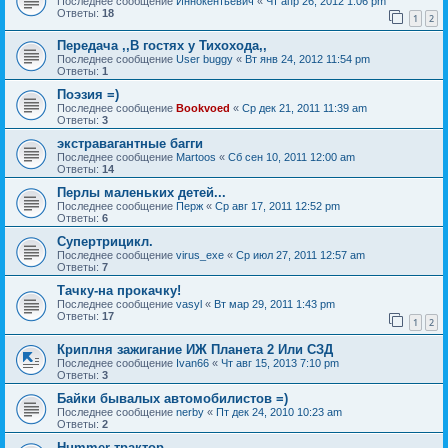
Последнее сообщение
Иннокентьевич
«
Чт апр 26, 2012 1:06 pm
Ответы:
18
1
2
Передача ,,В гостях у Тихохода,,
Последнее сообщение
User buggy
«
Вт янв 24, 2012 11:54 pm
Ответы:
1
Поэзия =)
Последнее сообщение
Bookvoed
«
Ср дек 21, 2011 11:39 am
Ответы:
3
экстравагантные багги
Последнее сообщение
Martoos
«
Сб сен 10, 2011 12:00 am
Ответы:
14
Перлы маленьких детей...
Последнее сообщение
Перж
«
Ср авг 17, 2011 12:52 pm
Ответы:
6
Супертрицикл.
Последнее сообщение
virus_exe
«
Ср июл 27, 2011 12:57 am
Ответы:
7
Тачку-на прокачку!
Последнее сообщение
vasyl
«
Вт мар 29, 2011 1:43 pm
Ответы:
17
1
2
Криплня зажигание ИЖ Планета 2 Или СЗД
Последнее сообщение
Ivan66
«
Чт авг 15, 2013 7:10 pm
Ответы:
3
Байки бывалых автомобилистов =)
Последнее сообщение
nerby
«
Пт дек 24, 2010 10:23 am
Ответы:
2
Hummer-трактор