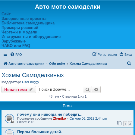
Авто мото самоделки
Сайт
Завершенные проекты
Библиотека самодельщика
Примеры решений
Чертежи и модели
Инструменты и оборудование
Зарубежные
ЧАВО или FAQ
FAQ
Регистрация
Вход
П
Авто мото самоделки
Обо всём
Хохмы Самоделкиных
о
Хохмы Самоделкиных
и
Модератор:
User buggy
с
Поиск
Расширенный пои
Новая тема
к
48 тем • Страница
1
из
1
Темы
почему они никогда не победят...
Последнее сообщение
Zhenjko
«
Ср мар 06, 2019 2:44 pm
Ответы:
16
1
2
Перлы больших детей.