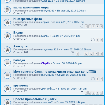
Последнее сообщение
Олег-Дмд
«
Ср мар 01, 2017 8:30 am
карта затопления мира
Последнее сообщение
ВиРус1381
«
Вт фев 28, 2017 7:26 pm
Ответы:
5
Инетересные фото
Последнее сообщение
серыи87
«
Пн янв 23, 2017 10:59 pm
Ответы:
69
1
2
3
4
5
Видео
Последнее сообщение
Ivan66
«
Вс авг 07, 2016 8:34 pm
Ответы:
27
1
2
Анекдоты
Последнее сообщение
владимир 122
«
Чт июл 07, 2016 10:59 am
Ответы:
262
1
15
16
17
18
…
Загадка
Последнее сообщение
Chydik
«
Вс мар 06, 2016 4:04 pm
Ответы:
6
Мож конечно баян, но когда читал ржал как конь!)))))))
Последнее сообщение
ВиРус1381
«
Ср дек 16, 2015 2:41 pm
Ответы:
17
1
2
крутотень!
Последнее сообщение
Дмитрий 11
«
Вт фев 18, 2014 7:24 am
Ответы:
67
1
2
3
4
5
Просто прикольные сцылки
Последнее сообщение
vazonov11
«
Вт ноя 05, 2013 1:44 pm