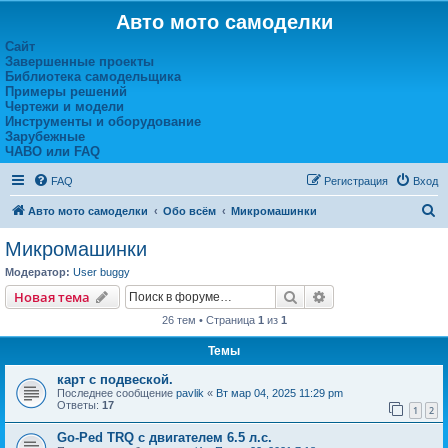
Авто мото самоделки
Сайт
Завершенные проекты
Библиотека самодельщика
Примеры решений
Чертежи и модели
Инструменты и оборудование
Зарубежные
ЧАВО или FAQ
FAQ
Регистрация
Вход
П
Авто мото самоделки
Обо всём
Микромашинки
о
Микромашинки
и
Модератор:
User buggy
с
Поиск
Расширенный пои
Новая тема
к
26 тем • Страница
1
из
1
Темы
карт с подвеской.
Последнее сообщение
pavlik
«
Вт мар 04, 2025 11:29 pm
Ответы:
17
1
2
Go-Ped TRQ с двигателем 6.5 л.с.