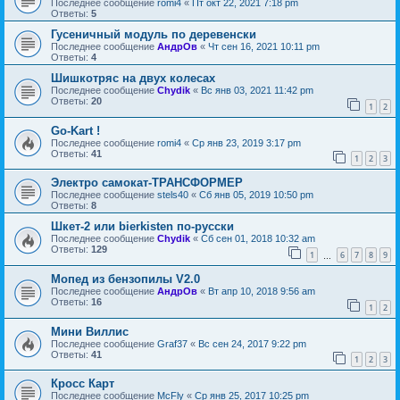
Последнее сообщение
romi4
«
Пт окт 22, 2021 7:18 pm
Ответы:
5
Гусеничный модуль по деревенски
Последнее сообщение
АндрОв
«
Чт сен 16, 2021 10:11 pm
Ответы:
4
Шишкотряс на двух колесах
Последнее сообщение
Chydik
«
Вс янв 03, 2021 11:42 pm
Ответы:
20
1
2
Go-Kart !
Последнее сообщение
romi4
«
Ср янв 23, 2019 3:17 pm
Ответы:
41
1
2
3
Электро самокат-ТРАНСФОРМЕР
Последнее сообщение
stels40
«
Сб янв 05, 2019 10:50 pm
Ответы:
8
Шкет-2 или bierkisten по-русски
Последнее сообщение
Chydik
«
Сб сен 01, 2018 10:32 am
Ответы:
129
1
6
7
8
9
…
Мопед из бензопилы V2.0
Последнее сообщение
АндрОв
«
Вт апр 10, 2018 9:56 am
Ответы:
16
1
2
Мини Виллис
Последнее сообщение
Graf37
«
Вс сен 24, 2017 9:22 pm
Ответы:
41
1
2
3
Кросс Карт
Последнее сообщение
McFly
«
Ср янв 25, 2017 10:25 pm