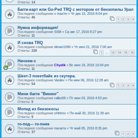
Ответы:
14
Багги-карт или Go-Ped TRQ c мотором от бензопилы Урал
Последнее сообщение
v max!m
«
Чт дек 15, 2016 8:04 pm
Ответы:
45
1
2
3
4
Нужна информация!
Последнее сообщение
SSM
«
Ср авг 17, 2016 8:27 pm
Ответы:
11
И снова TRQ
Последнее сообщение
diman1090
«
Чт июл 21, 2016 7:00 am
Ответы:
226
1
13
14
15
16
…
Начнем-с
Последнее сообщение
Chydik
«
Вс июн 19, 2016 10:04 pm
Ответы:
11
Шкет-3 покетбайк из скутера.
Последнее сообщение
Vasilev
«
Пн июн 06, 2016 12:28 am
Ответы:
54
1
2
3
4
Мини багги "Викинг"
Последнее сообщение
rallist09
«
Пт июн 03, 2016 4:53 pm
Ответы:
5
Мопед из бензокосы
Последнее сообщение
shihirev
«
Пн май 30, 2016 11:39 am
Ответы:
9
го-пед--- го-пник
Последнее сообщение
navarra
«
Чт май 05, 2016 8:35 pm
Ответы:
37
1
2
3