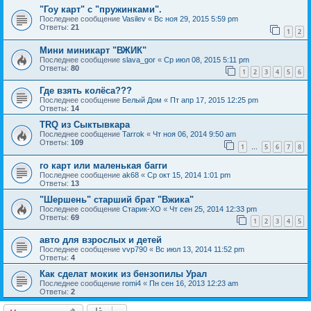
"Гоу карт" с "пружинками".
Последнее сообщение
Vasilev
«
Вс ноя 29, 2015 5:59 pm
Ответы:
21
1
2
Мини миникарт "ВЖИК"
Последнее сообщение
slava_gor
«
Ср июл 08, 2015 5:11 pm
Ответы:
80
1
2
3
4
5
6
Где взять колёса???
Последнее сообщение
Белый Дом
«
Пт апр 17, 2015 12:25 pm
Ответы:
14
TRQ из Сыктывкара
Последнее сообщение
Tarrok
«
Чт ноя 06, 2014 9:50 am
Ответы:
109
1
5
6
7
8
…
го карт или маленькая багги
Последнее сообщение
ak68
«
Ср окт 15, 2014 1:01 pm
Ответы:
13
"Шершень" старший брат "Вжика"
Последнее сообщение
Старик-ХО
«
Чт сен 25, 2014 12:33 pm
Ответы:
69
1
2
3
4
5
авто для взрослых и детей
Последнее сообщение
vvp790
«
Вс июл 13, 2014 11:52 pm
Ответы:
4
Как сделат мокик из бензопилы Урал
Последнее сообщение
romi4
«
Пн сен 16, 2013 12:23 am
Ответы:
2