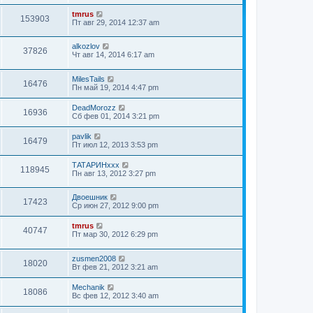
tmrus
153903
Пт авг 29, 2014 12:37 am
alkozlov
37826
Чт авг 14, 2014 6:17 am
MilesTails
16476
Пн май 19, 2014 4:47 pm
DeadMorozz
16936
Сб фев 01, 2014 3:21 pm
pavlik
16479
Пт июл 12, 2013 3:53 pm
ТАТАРИНххх
118945
Пн авг 13, 2012 3:27 pm
Двоешник
17423
Ср июн 27, 2012 9:00 pm
tmrus
40747
Пт мар 30, 2012 6:29 pm
zusmen2008
18020
Вт фев 21, 2012 3:21 am
Mechanik
18086
Вс фев 12, 2012 3:40 am