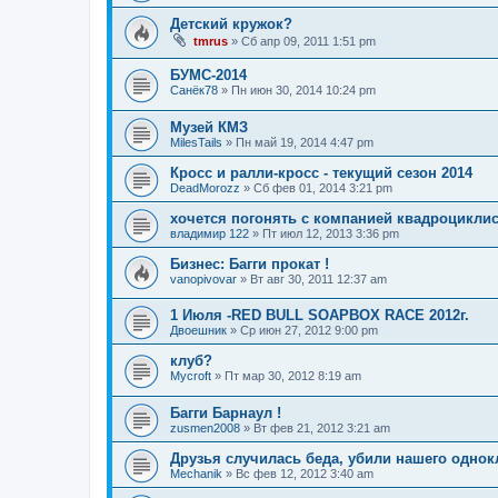
Детский кружок?
tmrus
»
Сб апр 09, 2011 1:51 pm
БУМС-2014
Санёк78
»
Пн июн 30, 2014 10:24 pm
Музей КМЗ
MilesTails
»
Пн май 19, 2014 4:47 pm
Кросс и ралли-кросс - текущий сезон 2014
DeadMorozz
»
Сб фев 01, 2014 3:21 pm
хочется погонять с компанией квадроцикли
владимир 122
»
Пт июл 12, 2013 3:36 pm
Бизнес: Багги прокат !
vanopivovar
»
Вт авг 30, 2011 12:37 am
1 Июля -RED BULL SOAPBOX RACE 2012г.
Двоешник
»
Ср июн 27, 2012 9:00 pm
клуб?
Mycroft
»
Пт мар 30, 2012 8:19 am
Багги Барнаул !
zusmen2008
»
Вт фев 21, 2012 3:21 am
Друзья случилась беда, убили нашего одно
Mechanik
»
Вс фев 12, 2012 3:40 am