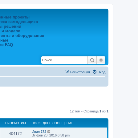
енные проекты
тека самодельщика
ы решений
 и модели
менты и оборудование
жные
ли FAQ
Поиск
Расширенный по
Регистрация
Вход
12 тем • Страница
1
из
1
ПРОСМОТРЫ
ПОСЛЕДНЕЕ СООБЩЕНИЕ
Иван 172
404172
Вт фев 23, 2016 6:58 pm