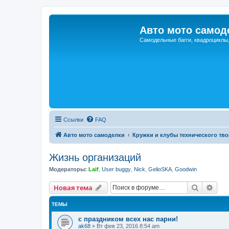
Авто мото самод
Самодельные багги, квадроциклы
Ссылки
FAQ
Авто мото самоделки
Кружки и клубы технического тво
Жизнь организаций
Модераторы:
Laif
,
User buggy
,
Nick
,
GelioSKA
,
Goodwin
Поиск
Рас
Новая тема
ТЕМЫ
с праздником всех нас парни!
ak68
»
Вт фев 23, 2016 8:54 am