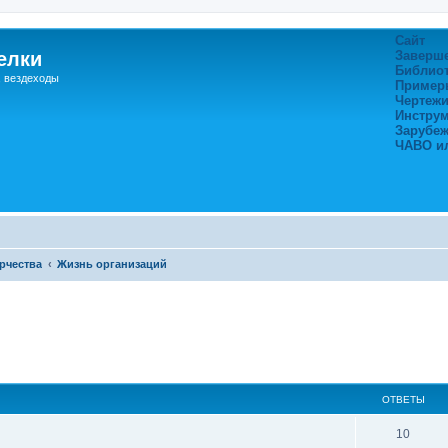
Сайт
елки
Заверш
Библио
, вездеходы
Пример
Чертежи
Инстру
Зарубе
ЧАВО и
рчества
Жизнь организаций
ширенный поиск
ОТВЕТЫ
10