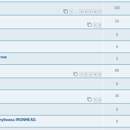
102
1
3
4
5
6
7
…
15
1
2
0
0
стов
2
60
1
2
3
4
5
0
16
1
2
0
клубника IRONHEAD.
0