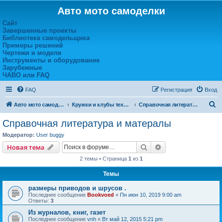
Авто мото самоделки
Сайт
Завершенные проекты
Библиотека самодельщика
Примеры решений
Чертежи и модели
Инструменты и оборудование
Зарубежные
ЧАВО или FAQ
FAQ
Регистрация
Вход
П
Авто мото самоделки
Кружки и клубы технического творчества
Справочная литература и матералы
о
Справочная литература и матералы
и
Модератор:
User buggy
с
Поиск
Расширенный пои
Новая тема
к
2 темы • Страница
1
из
1
Темы
размеры приводов и шрусов .
Последнее сообщение
Bookvoed
«
Пн июн 10, 2019 9:00 am
Ответы:
3
Из журналов, книг, газет
Последнее сообщение
vnh
«
Вт май 12, 2015 5:21 pm