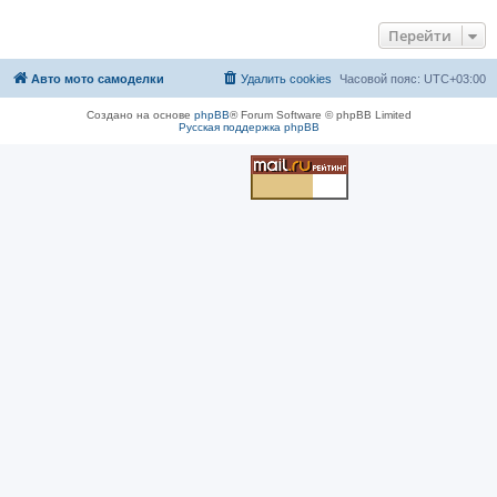
Перейти
Авто мото самоделки
Удалить cookies
Часовой пояс:
UTC+03:00
Создано на основе
phpBB
® Forum Software © phpBB Limited
Русская поддержка phpBB