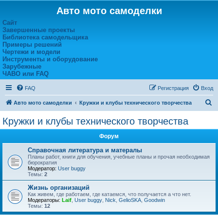
Авто мото самоделки
Сайт
Завершенные проекты
Библиотека самодельщика
Примеры решений
Чертежи и модели
Инструменты и оборудование
Зарубежные
ЧАВО или FAQ
FAQ
Регистрация
Вход
П
Авто мото самоделки
Кружки и клубы технического творчества
о
Кружки и клубы технического творчества
и
Форум
с
к
Справочная литература и матералы
Планы работ, книги для обучения, учебные планы и прочая необходимая
бюрократия
Модератор:
User buggy
Темы:
2
Жизнь организаций
Как живем, где работаем, где катаемся, что получается а что нет.
Модераторы:
Laif
,
User buggy
,
Nick
,
GelioSKA
,
Goodwin
Темы:
12