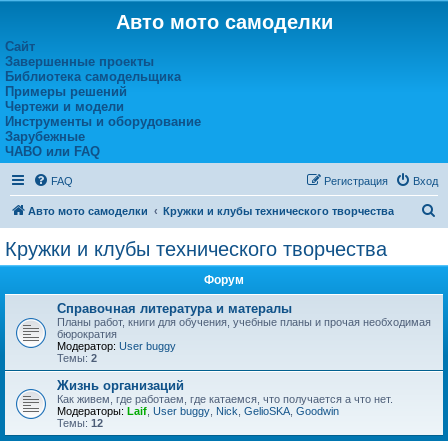
Авто мото самоделки
Сайт
Завершенные проекты
Библиотека самодельщика
Примеры решений
Чертежи и модели
Инструменты и оборудование
Зарубежные
ЧАВО или FAQ
FAQ
Регистрация
Вход
П
Авто мото самоделки
Кружки и клубы технического творчества
о
Кружки и клубы технического творчества
и
Форум
с
к
Справочная литература и матералы
Планы работ, книги для обучения, учебные планы и прочая необходимая
бюрократия
Модератор:
User buggy
Темы:
2
Жизнь организаций
Как живем, где работаем, где катаемся, что получается а что нет.
Модераторы:
Laif
,
User buggy
,
Nick
,
GelioSKA
,
Goodwin
Темы:
12