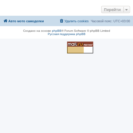
Перейти
Авто мото самоделки
Удалить cookies
Часовой пояс:
UTC+03:00
Создано на основе
phpBB
® Forum Software © phpBB Limited
Русская поддержка phpBB