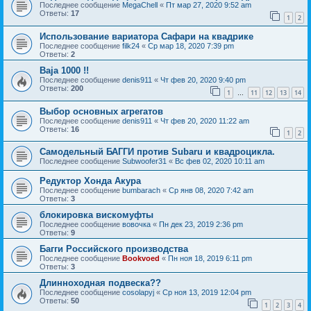
Последнее сообщение
MegaChell
«
Пт мар 27, 2020 9:52 am
Ответы:
17
1
2
Использование вариатора Сафари на квадрике
Последнее сообщение
filk24
«
Ср мар 18, 2020 7:39 pm
Ответы:
2
Baja 1000 !!
Последнее сообщение
denis911
«
Чт фев 20, 2020 9:40 pm
Ответы:
200
1
11
12
13
14
…
Выбор основных агрегатов
Последнее сообщение
denis911
«
Чт фев 20, 2020 11:22 am
Ответы:
16
1
2
Самодельный БАГГИ против Subaru и квадроцикла.
Последнее сообщение
Subwoofer31
«
Вс фев 02, 2020 10:11 am
Редуктор Хонда Акура
Последнее сообщение
bumbarach
«
Ср янв 08, 2020 7:42 am
Ответы:
3
блокировка вискомуфты
Последнее сообщение
вовочка
«
Пн дек 23, 2019 2:36 pm
Ответы:
9
Багги Российского производства
Последнее сообщение
Bookvoed
«
Пн ноя 18, 2019 6:11 pm
Ответы:
3
Длинноходная подвеска??
Последнее сообщение
cosolapyj
«
Ср ноя 13, 2019 12:04 pm
Ответы:
50
1
2
3
4