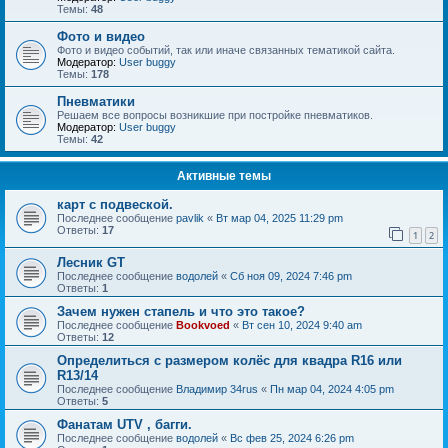
Темы:
48
Фото и видео
Фото и видео событий, так или иначе связанных тематикой сайта.
Модератор:
User buggy
Темы:
178
Пневматики
Решаем все вопросы возникшие при постройке пневматиков.
Модератор:
User buggy
Темы:
42
Активные темы
карт с подвеской.
Последнее сообщение
pavlik
«
Вт мар 04, 2025 11:29 pm
Ответы:
17
1
2
Лесник GT
Последнее сообщение
водолей
«
Сб ноя 09, 2024 7:46 pm
Ответы:
1
Зачем нужен стапель и что это такое?
Последнее сообщение
Bookvoed
«
Вт сен 10, 2024 9:40 am
Ответы:
12
Определиться с размером колёс для квадра R16 или
R13/14
Последнее сообщение
Владимир 34rus
«
Пн мар 04, 2024 4:05 pm
Ответы:
5
Фанатам UTV , багги.
Последнее сообщение
водолей
«
Вс фев 25, 2024 6:26 pm