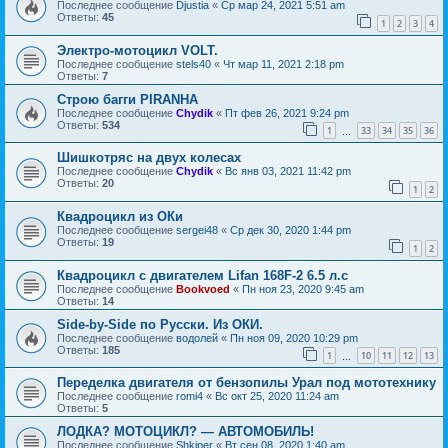
Последнее сообщение
Djustia
«
Ср мар 24, 2021 5:51 am
Ответы:
45
1
2
3
4
Электро-мотоцикл VOLT.
Последнее сообщение
stels40
«
Чт мар 11, 2021 2:18 pm
Ответы:
7
Строю багги PIRANHA
Последнее сообщение
Chydik
«
Пт фев 26, 2021 9:24 pm
Ответы:
534
1
33
34
35
36
…
Шишкотряс на двух колесах
Последнее сообщение
Chydik
«
Вс янв 03, 2021 11:42 pm
Ответы:
20
1
2
Квадроцикл из ОКи
Последнее сообщение
sergei48
«
Ср дек 30, 2020 1:44 pm
Ответы:
19
1
2
Квадроцикл с двигателем Lifan 168F-2 6.5 л.с
Последнее сообщение
Bookvoed
«
Пн ноя 23, 2020 9:45 am
Ответы:
14
Side-by-Side по Русски. Из ОКИ.
Последнее сообщение
водолей
«
Пн ноя 09, 2020 10:29 pm
Ответы:
185
1
10
11
12
13
…
Переделка двигателя от бензопилы Урал под мототехнику
Последнее сообщение
romi4
«
Вс окт 25, 2020 11:24 am
Ответы:
5
ЛОДКА? МОТОЦИКЛ? — АВТОМОБИЛЬ!
Последнее сообщение
Shkiper
«
Вт сен 08, 2020 1:40 am