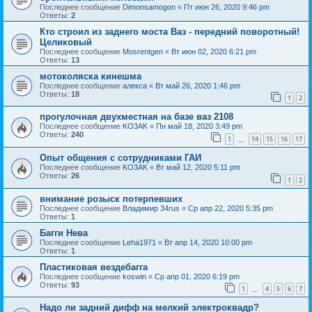
Последнее сообщение
Dimonsamogon
«
Пт июн 26, 2020 9:46 pm
Ответы:
2
Кто строил из заднего моста Ваз - передний поворотный!
Целиковый
Последнее сообщение
Mosrentgen
«
Вт июн 02, 2020 6:21 pm
Ответы:
13
мотоколяска кинешма
Последнее сообщение
алекса
«
Вт май 26, 2020 1:46 pm
Ответы:
18
1
2
прогулочная двухместная на базе ваз 2108
Последнее сообщение
KO3AK
«
Пн май 18, 2020 3:49 pm
Ответы:
240
1
14
15
16
17
…
Опыт общения с сотрудниками ГАИ
Последнее сообщение
KO3AK
«
Вт май 12, 2020 5:11 pm
Ответы:
26
1
2
внимание розыск потерпевших
Последнее сообщение
Владимир 34rus
«
Ср апр 22, 2020 5:35 pm
Ответы:
1
Багги Нева
Последнее сообщение
Leha1971
«
Вт апр 14, 2020 10:00 pm
Ответы:
1
Пластиковая вездебагга
Последнее сообщение
koswin
«
Ср апр 01, 2020 6:19 pm
Ответы:
93
1
4
5
6
7
…
Надо ли задний дифф на мелкий электроквадр?