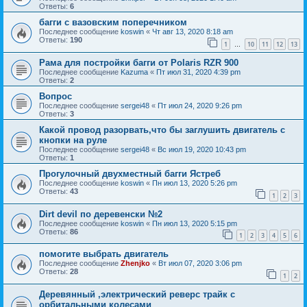
Ответы:
6
багги с вазовским поперечником
Последнее сообщение
koswin
«
Чт авг 13, 2020 8:18 am
Ответы:
190
1
10
11
12
13
…
Рама для постройки багги от Polaris RZR 900
Последнее сообщение
Kazuma
«
Пт июл 31, 2020 4:39 pm
Ответы:
2
Вопрос
Последнее сообщение
sergei48
«
Пт июл 24, 2020 9:26 pm
Ответы:
3
Какой провод разорвать,что бы заглушить двигатель с
кнопки на руле
Последнее сообщение
sergei48
«
Вс июл 19, 2020 10:43 pm
Ответы:
1
Прогулочный двухместный багги Ястреб
Последнее сообщение
koswin
«
Пн июл 13, 2020 5:26 pm
Ответы:
43
1
2
3
Dirt devil по деревенски №2
Последнее сообщение
koswin
«
Пн июл 13, 2020 5:15 pm
Ответы:
86
1
2
3
4
5
6
помогите выбрать двигатель
Последнее сообщение
Zhenjko
«
Вт июл 07, 2020 3:06 pm
Ответы:
28
1
2
Деревянный ,электрический реверс трайк с
орбитальными колесами