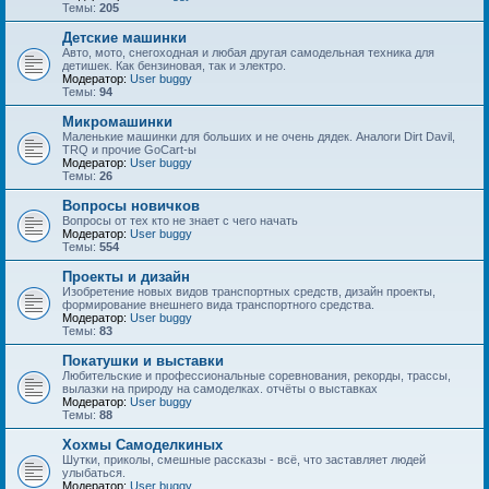
Темы:
205
Детские машинки
Авто, мото, снегоходная и любая другая самодельная техника для
детишек. Как бензиновая, так и электро.
Модератор:
User buggy
Темы:
94
Микромашинки
Маленькие машинки для больших и не очень дядек. Аналоги Dirt Davil,
TRQ и прочие GoCart-ы
Модератор:
User buggy
Темы:
26
Вопросы новичков
Вопросы от тех кто не знает с чего начать
Модератор:
User buggy
Темы:
554
Проекты и дизайн
Изобретение новых видов транспортных средств, дизайн проекты,
формирование внешнего вида транспортного средства.
Модератор:
User buggy
Темы:
83
Покатушки и выставки
Любительские и профессиональные соревнования, рекорды, трассы,
вылазки на природу на самоделках. отчёты о выставках
Модератор:
User buggy
Темы:
88
Хохмы Самоделкиных
Шутки, приколы, смешные рассказы - всё, что заставляет людей
улыбаться.
Модератор:
User buggy