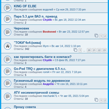
Ответы:
1
KING OF ELBE
Последнее сообщение
водолей
«
Ср ноя 29, 2023 7:33 pm
Пара 5.3 для ВАЗ п, привод
Последнее сообщение
Chydik
«
Вс дек 18, 2022 12:34 am
Ответы:
2
Черновик
Последнее сообщение
Bookvoed
«
Вт авг 23, 2022 12:57 pm
Ответы:
18
1
2
"ТОКИ"4х4-(нива)
Последнее сообщение
IIIym
«
Вс авг 14, 2022 1:10 pm
Ответы:
342
1
20
21
22
23
…
как проектировать багги в компасе?
Последнее сообщение
Chydik
«
Сб фев 05, 2022 7:27 pm
Ответы:
3
Go-Ped TRQ с двигателем 6.5 л.с.
Последнее сообщение
romi4
«
Пт окт 22, 2021 7:18 pm
Ответы:
5
Гусеничный модуль по деревенски
Последнее сообщение
АндрОв
«
Чт сен 16, 2021 10:11 pm
Ответы:
4
ATV несимметричной схемы
Последнее сообщение
mechanik71
«
Чт авг 05, 2021 5:04 pm
Ответы:
18
1
2
Прошу совета