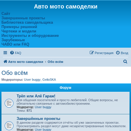
Авто мото самоделки
Сайт
Завершенные проекты
Библиотека самодельщика
Примеры решений
Чертежи и модели
Инструменты и оборудование
Зарубежные
ЧАВО или FAQ
FAQ
Регистрация
Вход
П
Авто мото самоделки
Обо всём
о
Обо всём
и
Модераторы:
User buggy
,
GelioSKA
с
Форум
к
Трёп или Алё Гараж!
Для общения посетителей и просто любителей. Общие вопросы, не
обязательно связанные с автомобилестроением.
Модератор:
User buggy
Темы:
871
Завершённые проекты
В данном разделе содержится отчёты об уже законченных проектах.
Просматривать раздел могут даже незарегистрированные пользователи.
Модератор:
User buggy