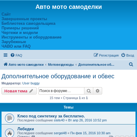
Авто мото самоделки
Сайт
Завершенные проекты
Библиотека самодельщика
Примеры решений
Чертежи и модели
Инструменты и оборудование
Зарубежные
ЧАВО или FAQ
FAQ
Регистрация
Вход
П
Авто мото самоделки
Мотовездеходы
Дополнительное оборудование и обвес
о
Дополнительное оборудование и обвес
и
Модератор:
User buggy
с
Поиск
Расширенный пои
Новая тема
к
15 тем • Страница
1
из
1
Темы
Клюз под синтетику за бесплатно.
Последнее сообщение
stels40
«
Вт апр 26, 2016 10:52 pm
Лебедки
Последнее сообщение
sergei48
«
Пн фев 15, 2016 10:30 am
Ответы:
49