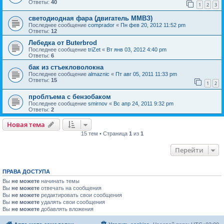
Ответы:
40
1
2
3
светодиодная фара (двигатель ММВЗ)
Последнее сообщение
comprador
«
Пн фев 20, 2012 11:52 pm
Ответы:
12
Лебедка от Buterbrod
Последнее сообщение
triZet
«
Вт янв 03, 2012 4:40 pm
Ответы:
6
бак из стъекловолокна
Последнее сообщение
almaznic
«
Пт авг 05, 2011 11:33 pm
Ответы:
15
1
2
проблъема с бензобаком
Последнее сообщение
smirnov
«
Вс апр 24, 2011 9:32 pm
Ответы:
2
Новая тема
15 тем • Страница
1
из
1
Перейти
ПРАВА ДОСТУПА
Вы
не можете
начинать темы
Вы
не можете
отвечать на сообщения
Вы
не можете
редактировать свои сообщения
Вы
не можете
удалять свои сообщения
Вы
не можете
добавлять вложения