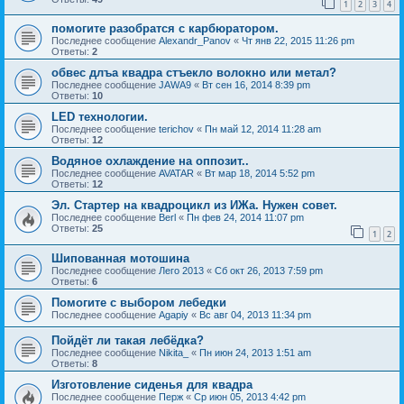
1
2
3
4
помогите разобратся с карбюратором.
Последнее сообщение
Alexandr_Panov
«
Чт янв 22, 2015 11:26 pm
Ответы:
2
обвес длъа квадра стъекло волокно или метал?
Последнее сообщение
JAWA9
«
Вт сен 16, 2014 8:39 pm
Ответы:
10
LED технологии.
Последнее сообщение
terichov
«
Пн май 12, 2014 11:28 am
Ответы:
12
Водяное охлаждение на оппозит..
Последнее сообщение
AVATAR
«
Вт мар 18, 2014 5:52 pm
Ответы:
12
Эл. Стартер на квадроцикл из ИЖа. Нужен совет.
Последнее сообщение
Berl
«
Пн фев 24, 2014 11:07 pm
Ответы:
25
1
2
Шипованная мотошина
Последнее сообщение
Лего 2013
«
Сб окт 26, 2013 7:59 pm
Ответы:
6
Помогите с выбором лебедки
Последнее сообщение
Agapiy
«
Вс авг 04, 2013 11:34 pm
Пойдёт ли такая лебёдка?
Последнее сообщение
Nikita_
«
Пн июн 24, 2013 1:51 am
Ответы:
8
Изготовление сиденья для квадра
Последнее сообщение
Перж
«
Ср июн 05, 2013 4:42 pm