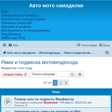
Авто мото самоделки
Сайт
Завершенные проекты
Библиотека самодельщика
Примеры решений
Чертежи и модели
Инструменты и оборудование
Зарубежные
ЧАВО или FAQ
FAQ
Регистрация
Вход
П
Авто мото самоделки
Мотовездеходы
Рама и подвеска мотовездехода
о
Рама и подвеска мотовездехода
и
Модератор:
User buggy
с
Поиск
Расширенный пои
Новая тема
к
1
2
След.
55 тем
Темы
Размер шин на подвеску Макферсон
Последнее сообщение
Bookvoed
«
Пн мар 27, 2023 9:31 am
Ответы:
3
передняя часть рамы на квадрик из Ижа