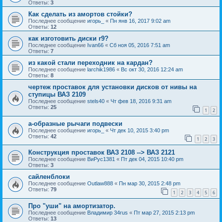
Ответы:
3
Как сделать из амортов стойки?
Последнее сообщение
игорь_
«
Пн янв 16, 2017 9:02 am
Ответы:
12
как изготовить диски r9?
Последнее сообщение
Ivan66
«
Сб ноя 05, 2016 7:51 am
Ответы:
7
из какой стали переходник на кардан?
Последнее сообщение
larchik1986
«
Вс окт 30, 2016 12:24 am
Ответы:
8
чертеж проставок для установки дисков от нивы на
ступицы ВАЗ 2109
Последнее сообщение
stels40
«
Чт фев 18, 2016 9:31 am
Ответы:
25
1
2
а-образные рычаги подвески
Последнее сообщение
игорь_
«
Чт дек 10, 2015 3:40 pm
Ответы:
42
1
2
3
Конструкция проставок ВАЗ 2108 --> ВАЗ 2121
Последнее сообщение
ВиРус1381
«
Пт дек 04, 2015 10:40 pm
Ответы:
3
сайленблоки
Последнее сообщение
Outlaw888
«
Пн мар 30, 2015 2:48 pm
Ответы:
79
1
2
3
4
5
6
Про "уши" на амортизатор.
Последнее сообщение
Владимир 34rus
«
Пт мар 27, 2015 2:13 pm
Ответы:
13