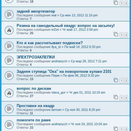
Ответы:
18
1
2
задний амортизатор
Последнее сообщение
wat
«
Ср июн 13, 2012 11:16 pm
Ответы:
7
Резина на самодельный квадр: вопрос на засыпку!
Последнее сообщение
triZet
«
Чт май 17, 2012 2:58 pm
Ответы:
25
1
2
Кто и как рассчитывает подвески?
Последнее сообщение
Ilya_st
«
Пн май 14, 2012 6:33 pm
Ответы:
6
ЭЛЕКТРОЗАКЛЕПКИ
Последнее сообщение
andrianych
«
Ср мар 28, 2012 7:11 pm
Ответы:
4
Задняя ступица "Ока" на поворотном кулаке 2101
Последнее сообщение
Перж
«
Пн фев 06, 2012 9:32 pm
Ответы:
15
1
2
вопрос по дискам
Последнее сообщение
slava_gor
«
Чт дек 01, 2011 10:15 am
Ответы:
27
1
2
Проставки на квадр
Последнее сообщение
bersan
«
Ср ноя 30, 2011 8:25 pm
Ответы:
11
помогите по раме
Последнее сообщение
andrianych
«
Чт ноя 24, 2011 10:04 am
Ответы:
22
1
2