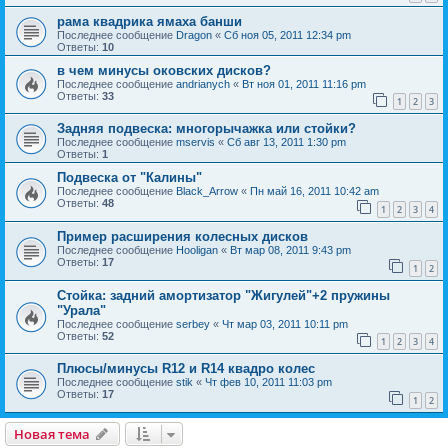
рама квадрика ямаха банши
Последнее сообщение
Dragon
«
Сб ноя 05, 2011 12:34 pm
Ответы:
10
в чeм минусы оковских дисков?
Последнее сообщение
andrianych
«
Вт ноя 01, 2011 11:16 pm
Ответы:
33
1
2
3
Задняя подвеска: многорычажка или стойки?
Последнее сообщение
mservis
«
Сб авг 13, 2011 1:30 pm
Ответы:
1
Подвеска от "Калины"
Последнее сообщение
Black_Arrow
«
Пн май 16, 2011 10:42 am
Ответы:
48
1
2
3
4
Пример расширения колесных дисков
Последнее сообщение
Hooligan
«
Вт мар 08, 2011 9:43 pm
Ответы:
17
1
2
Стойка: задний амортизатор "Жигулей"+2 пружины
"Урала"
Последнее сообщение
serbey
«
Чт мар 03, 2011 10:11 pm
Ответы:
52
1
2
3
4
Плюсы/минусы R12 и R14 квадро колес
Последнее сообщение
stik
«
Чт фев 10, 2011 11:03 pm
Ответы:
17
1
2
Новая тема