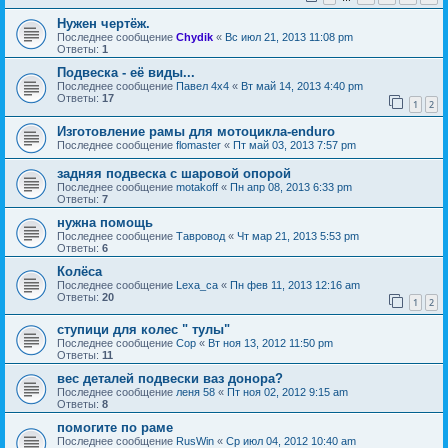
Нужен чертёж.
Последнее сообщение
Chydik
«
Вс июл 21, 2013 11:08 pm
Ответы:
1
Подвеска - её виды...
Последнее сообщение
Павел 4х4
«
Вт май 14, 2013 4:40 pm
Ответы:
17
1
2
Изготовление рамы для мотоцикла-enduro
Последнее сообщение
flomaster
«
Пт май 03, 2013 7:57 pm
задняя подвеска с шаровой опорой
Последнее сообщение
motakoff
«
Пн апр 08, 2013 6:33 pm
Ответы:
7
нужна помощь
Последнее сообщение
Тавровод
«
Чт мар 21, 2013 5:53 pm
Ответы:
6
Колёса
Последнее сообщение
Lexa_ca
«
Пн фев 11, 2013 12:16 am
Ответы:
20
1
2
ступици для колес " тулы"
Последнее сообщение
Cop
«
Вт ноя 13, 2012 11:50 pm
Ответы:
11
вес деталей подвески ваз донора?
Последнее сообщение
леня 58
«
Пт ноя 02, 2012 9:15 am
Ответы:
8
помогите по раме
Последнее сообщение
RusWin
«
Ср июл 04, 2012 10:40 am