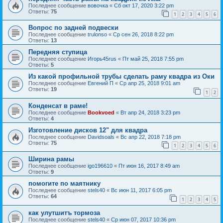
Последнее сообщение
вовочка
«
Сб окт 17, 2020 3:22 pm
Ответы:
75
1
2
3
4
5
6
Вопрос по задней подвески
Последнее сообщение
trulonso
«
Ср сен 26, 2018 8:22 pm
Ответы:
13
Передняя ступица
Последнее сообщение
Игорь45rus
«
Пт май 25, 2018 7:55 pm
Ответы:
5
Из какой профильной трубы сделать раму квадра из Оки
Последнее сообщение
Евгений П
«
Ср апр 25, 2018 9:01 am
Ответы:
19
1
2
Конденсат в раме!
Последнее сообщение
Bookvoed
«
Вт апр 24, 2018 3:23 pm
Ответы:
4
Изготовление дисков 12" для квадра
Последнее сообщение
Davidsoals
«
Вс апр 22, 2018 7:18 pm
Ответы:
75
1
2
3
4
5
6
Ширина рамы
Последнее сообщение
igo196610
«
Пт июн 16, 2017 8:49 am
Ответы:
9
помогите по маятнику
Последнее сообщение
stels40
«
Вс июн 11, 2017 6:05 pm
Ответы:
64
1
2
3
4
5
как улутшитъ тормоза
Последнее сообщение
stels40
«
Ср июн 07, 2017 10:36 pm