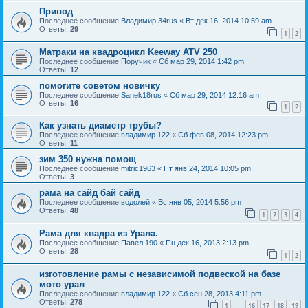
Привод
Последнее сообщение
Владимир 34rus
«
Вт дек 16, 2014 10:59 am
Ответы:
29
1
2
Матраки на квадроцикл Keeway ATV 250
Последнее сообщение
Поручик
«
Сб мар 29, 2014 1:42 pm
Ответы:
12
помогите советом новичку
Последнее сообщение
Sanek18rus
«
Сб мар 29, 2014 12:16 am
Ответы:
16
1
2
Как узнать диаметр трубы?
Последнее сообщение
владимир 122
«
Сб фев 08, 2014 12:23 pm
Ответы:
11
зим 350 нужна помощ
Последнее сообщение
mitric1963
«
Пт янв 24, 2014 10:05 pm
Ответы:
3
рама на сайд бай сайд
Последнее сообщение
водолей
«
Вс янв 05, 2014 5:56 pm
Ответы:
48
1
2
3
4
Рама для квадра из Урала.
Последнее сообщение
Павел 190
«
Пн дек 16, 2013 2:13 pm
Ответы:
28
1
2
изготовление рамы с независимой подвеской на базе
мото урал
Последнее сообщение
владимир 122
«
Сб сен 28, 2013 4:11 pm
Ответы:
278
1
16
17
18
19
…