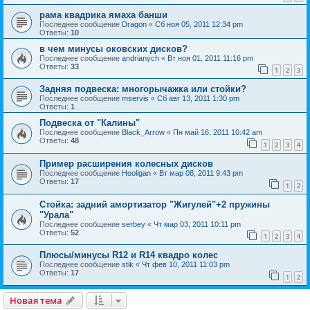
рама квадрика ямаха банши
Последнее сообщение
Dragon
«
Сб ноя 05, 2011 12:34 pm
Ответы:
10
в чeм минусы оковских дисков?
Последнее сообщение
andrianych
«
Вт ноя 01, 2011 11:16 pm
Ответы:
33
1
2
3
Задняя подвеска: многорычажка или стойки?
Последнее сообщение
mservis
«
Сб авг 13, 2011 1:30 pm
Ответы:
1
Подвеска от "Калины"
Последнее сообщение
Black_Arrow
«
Пн май 16, 2011 10:42 am
Ответы:
48
1
2
3
4
Пример расширения колесных дисков
Последнее сообщение
Hooligan
«
Вт мар 08, 2011 9:43 pm
Ответы:
17
1
2
Стойка: задний амортизатор "Жигулей"+2 пружины
"Урала"
Последнее сообщение
serbey
«
Чт мар 03, 2011 10:11 pm
Ответы:
52
1
2
3
4
Плюсы/минусы R12 и R14 квадро колес
Последнее сообщение
stik
«
Чт фев 10, 2011 11:03 pm
Ответы:
17
1
2
Новая тема