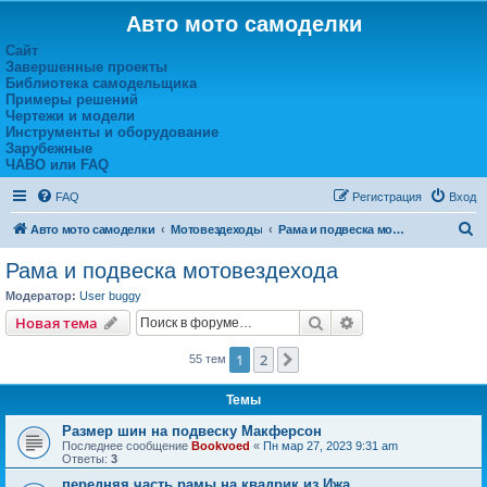
Авто мото самоделки
Сайт
Завершенные проекты
Библиотека самодельщика
Примеры решений
Чертежи и модели
Инструменты и оборудование
Зарубежные
ЧАВО или FAQ
FAQ
Регистрация
Вход
П
Авто мото самоделки
Мотовездеходы
Рама и подвеска мотовездехода
о
Рама и подвеска мотовездехода
и
Модератор:
User buggy
с
Поиск
Расширенный пои
Новая тема
к
1
2
След.
55 тем
Темы
Размер шин на подвеску Макферсон
Последнее сообщение
Bookvoed
«
Пн мар 27, 2023 9:31 am
Ответы:
3
передняя часть рамы на квадрик из Ижа