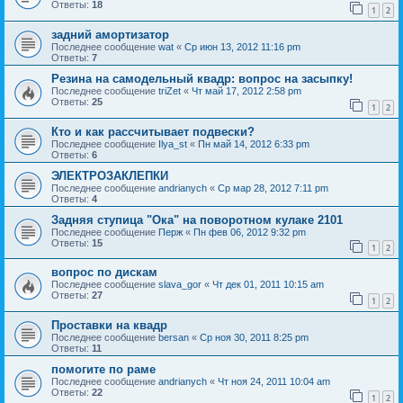
Ответы:
18
1
2
задний амортизатор
Последнее сообщение
wat
«
Ср июн 13, 2012 11:16 pm
Ответы:
7
Резина на самодельный квадр: вопрос на засыпку!
Последнее сообщение
triZet
«
Чт май 17, 2012 2:58 pm
Ответы:
25
1
2
Кто и как рассчитывает подвески?
Последнее сообщение
Ilya_st
«
Пн май 14, 2012 6:33 pm
Ответы:
6
ЭЛЕКТРОЗАКЛЕПКИ
Последнее сообщение
andrianych
«
Ср мар 28, 2012 7:11 pm
Ответы:
4
Задняя ступица "Ока" на поворотном кулаке 2101
Последнее сообщение
Перж
«
Пн фев 06, 2012 9:32 pm
Ответы:
15
1
2
вопрос по дискам
Последнее сообщение
slava_gor
«
Чт дек 01, 2011 10:15 am
Ответы:
27
1
2
Проставки на квадр
Последнее сообщение
bersan
«
Ср ноя 30, 2011 8:25 pm
Ответы:
11
помогите по раме
Последнее сообщение
andrianych
«
Чт ноя 24, 2011 10:04 am
Ответы:
22
1
2