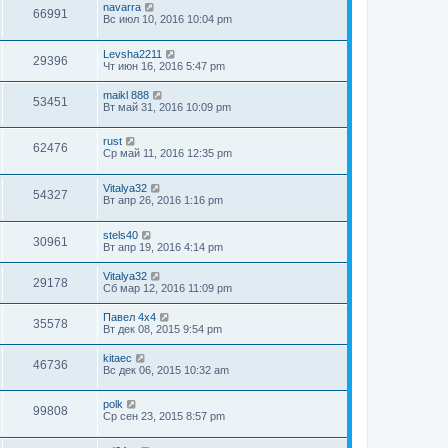
navarra
66991
Вс июл 10, 2016 10:04 pm
Levsha2211
29396
Чт июн 16, 2016 5:47 pm
maikl 888
53451
Вт май 31, 2016 10:09 pm
rust
62476
Ср май 11, 2016 12:35 pm
Vitalya32
54327
Вт апр 26, 2016 1:16 pm
stels40
30961
Вт апр 19, 2016 4:14 pm
Vitalya32
29178
Сб мар 12, 2016 11:09 pm
Павел 4х4
35578
Вт дек 08, 2015 9:54 pm
kitaec
46736
Вс дек 06, 2015 10:32 am
polk
99808
Ср сен 23, 2015 8:57 pm