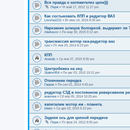
Вся правда о натяжителях цепи)))
Перж
»
Чт май 17, 2012 11:27 pm
Как состыковать КПП и редуктор ВАЗ
Levsha2211
»
Вт июн 14, 2016 8:39 am
Нарезание шлицов болгаркой. выдержит ли 
miwkaxxx
»
Пн мар 30, 2015 9:12 am
трансмиссия мотор ока-редуктор ваз
rust
»
Пт янв 24, 2014 6:23 pm
КПП
Anatoliy
»
Ср янв 07, 2015 8:05 pm
Центробежка на оку.
Stalker854
»
Пн авг 03, 2015 10:21 pm
Откючение передка
Гаррик
»
Пн сен 01, 2014 4:45 pm
редуктор СЗД в постоянном реверсивном р
вовочка
»
Сб апр 05, 2014 10:25 pm
капиталим мотор иж - планета.
kitaec
»
Ср дек 02, 2015 6:23 pm
Задняя ось для цепной передачи
Перж
»
Пт фев 24, 2012 9:55 pm