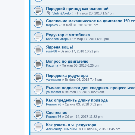
Передний привод как основной
Vadim(Axelon)
»
Пт июл 20, 2018 1:57 pm
Сцепление механическое на двигателе 150 с
trophies
»
Чт май 31, 2018 8:01 am
Редуктор с мотоблока
Ковалёв Игорь
»
Чт мар 17, 2011 6:10 pm
Ядрена вошь!
rusik86
»
Вт апр 17, 2018 10:21 pm
Вопрос по двигателю
Kazuma
»
Пн мар 05, 2018 6:25 pm
Переделка редуктора
ya-master
»
Вт фев 06, 2018 7:48 pm
Рычаги подвески для квадрика. процесс изг
ya-master
»
Вс фев 18, 2018 10:28 am
Как определить длину привода
Регион 76
»
Ср янв 03, 2018 3:52 pm
Сцепление
Регион 76
»
Сб окт 14, 2017 11:32 pm
Как узнать п.ч. редуктора
Александр Тимайкин
»
Пн апр 06, 2015 11:45 pm