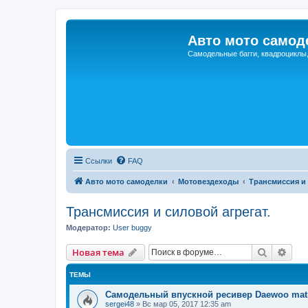
Авто мото самод
Самодельные багги, квадроциклы
Ссылки
FAQ
Авто мото самоделки
Мотовездеходы
Трансмиссия и 
Трансмиссия и силовой агрегат.
Модератор:
User buggy
Поиск
Рас
Новая тема
ТЕМЫ
Самодельный впускной ресивер Daewoo mat
sergei48
»
Вс мар 05, 2017 12:35 am