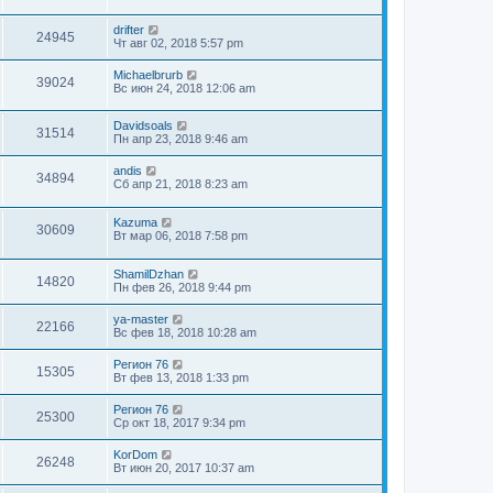
drifter
24945
Чт авг 02, 2018 5:57 pm
Michaelbrurb
39024
Вс июн 24, 2018 12:06 am
Davidsoals
31514
Пн апр 23, 2018 9:46 am
andis
34894
Сб апр 21, 2018 8:23 am
Kazuma
30609
Вт мар 06, 2018 7:58 pm
ShamilDzhan
14820
Пн фев 26, 2018 9:44 pm
ya-master
22166
Вс фев 18, 2018 10:28 am
Регион 76
15305
Вт фев 13, 2018 1:33 pm
Регион 76
25300
Ср окт 18, 2017 9:34 pm
KorDom
26248
Вт июн 20, 2017 10:37 am