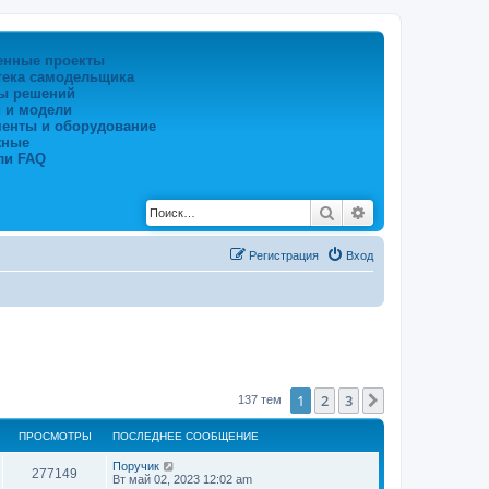
енные проекты
тека самодельщика
ы решений
 и модели
менты и оборудование
жные
ли FAQ
Поиск
Расширенный по
Регистрация
Вход
1
2
3
След.
137 тем
ПРОСМОТРЫ
ПОСЛЕДНЕЕ СООБЩЕНИЕ
Поручик
277149
Вт май 02, 2023 12:02 am