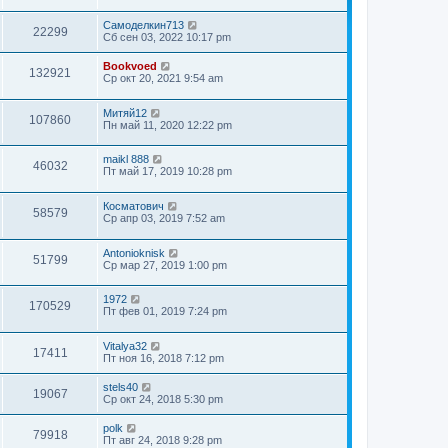
Самоделкин713
22299
Сб сен 03, 2022 10:17 pm
Bookvoed
132921
Ср окт 20, 2021 9:54 am
Митяй12
107860
Пн май 11, 2020 12:22 pm
maikl 888
46032
Пт май 17, 2019 10:28 pm
Косматович
58579
Ср апр 03, 2019 7:52 am
Antonioknisk
51799
Ср мар 27, 2019 1:00 pm
1972
170529
Пт фев 01, 2019 7:24 pm
Vitalya32
17411
Пт ноя 16, 2018 7:12 pm
stels40
19067
Ср окт 24, 2018 5:30 pm
polk
79918
Пт авг 24, 2018 9:28 pm