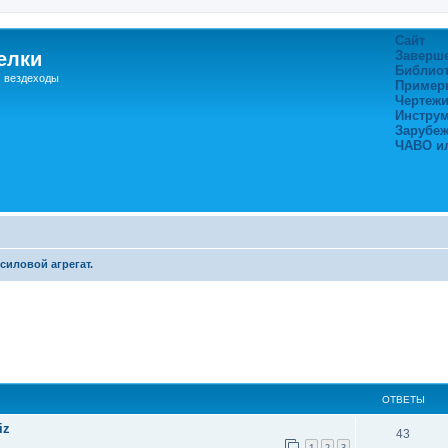
Сайт
елки
Заверш
Библио
, вездеходы
Пример
Чертежи
Инстру
Зарубе
ЧАВО и
силовой агрегат.
ширенный поиск
ОТВЕТЫ
iz
43
1
2
3