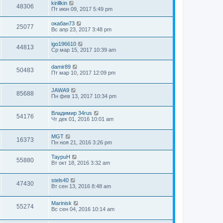
kirillkin
48306
Пт июн 09, 2017 5:49 pm
окабан73
25077
Вс апр 23, 2017 3:48 pm
igo196610
44813
Ср мар 15, 2017 10:39 am
damir89
50483
Пт мар 10, 2017 12:09 pm
JAWA9
85688
Пн фев 13, 2017 10:34 pm
Владимир 34rus
54176
Чт дек 01, 2016 10:01 am
MGT
16373
Пн ноя 21, 2016 3:26 pm
TaypuH
55880
Вт окт 18, 2016 3:32 am
stels40
47430
Вт сен 13, 2016 8:48 am
Marinisk
55274
Вс сен 04, 2016 10:14 am