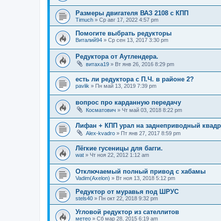
Размеры двигателя ВАЗ 2108 с КПП
Timuch
»
Ср авг 17, 2022 4:57 pm
Помогите выбрать редукторы
Виталий94
»
Ср сен 13, 2017 3:30 pm
Редуктора от Аутлендера.
витаха19
»
Вт янв 26, 2016 8:29 pm
есть ли редуктора с П.Ч. в районе 2?
pavlik
»
Пн май 13, 2019 7:39 pm
вопрос про карданную передачу
Косматович
»
Чт май 03, 2018 8:22 pm
Лифан + КПП урал на заднеприводный квадр
Alex-kvadro
»
Пт янв 27, 2017 8:59 pm
Лёгкие гусеницы для багги.
wat
»
Чт ноя 22, 2012 1:12 am
Отключаемый полный привод с хабамы
Vadim(Axelon)
»
Вт ноя 13, 2018 5:12 pm
Редуктор от муравья под ШРУС
stels40
»
Пн окт 22, 2018 9:32 pm
Угловой редуктор из сателлитов
метео
»
Сб мар 28, 2015 6:19 am