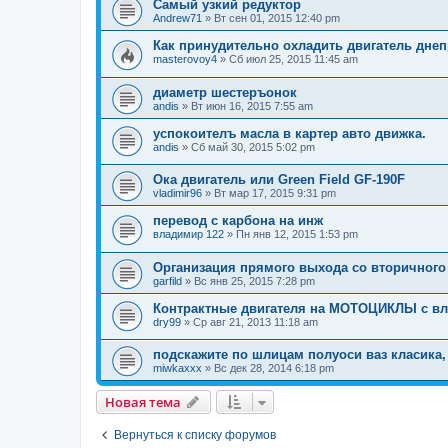
Самый узкий редуктор
Andrew71
»
Вт сен 01, 2015 12:40 pm
Как принудительно охладить двигатель дне
masterovoy4
»
Сб июл 25, 2015 11:45 am
диаметр шестеръонок
andis
»
Вт июн 16, 2015 7:55 am
успокоителъ масла в картер авто движка.
andis
»
Сб май 30, 2015 5:02 pm
Ока двигатель или Green Field GF-190F
vladimir96
»
Вт мар 17, 2015 9:31 pm
перевод с карбона на инж
владимир 122
»
Пн янв 12, 2015 1:53 pm
Организация прямого выхода со вторичного
garfild
»
Вс янв 25, 2015 7:28 pm
Контрактные двигателя на МОТОЦИКЛЫ с вл
dry99
»
Ср авг 21, 2013 11:18 am
подскажите по шлицам полуоси ваз класика, 
miwkaxxx
»
Вс дек 28, 2014 6:18 pm
Новая тема
Вернуться к списку форумов