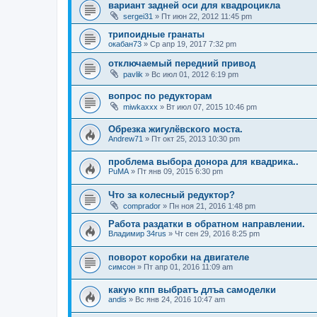
вариант задней оси для квадроцикла
sergei31
»
Пт июн 22, 2012 11:45 pm
трипоидные гранаты
окабан73
»
Ср апр 19, 2017 7:32 pm
отключаемый передний привод
pavlik
»
Вс июл 01, 2012 6:19 pm
вопрос по редукторам
miwkaxxx
»
Вт июл 07, 2015 10:46 pm
Обрезка жигулёвского моста.
Andrew71
»
Пт окт 25, 2013 10:30 pm
проблема выбора донора для квадрика..
PuMA
»
Пт янв 09, 2015 6:30 pm
Что за колесный редуктор?
comprador
»
Пн ноя 21, 2016 1:48 pm
Работа раздатки в обратном направлении.
Владимир 34rus
»
Чт сен 29, 2016 8:25 pm
поворот коробки на двигателе
симсон
»
Пт апр 01, 2016 11:09 am
какую кпп выбратъ длъа самоделки
andis
»
Вс янв 24, 2016 10:47 am