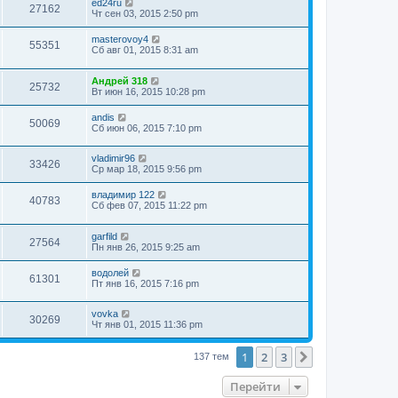
ed24ru
27162
Чт сен 03, 2015 2:50 pm
masterovoy4
55351
Сб авг 01, 2015 8:31 am
Андрей 318
25732
Вт июн 16, 2015 10:28 pm
andis
50069
Сб июн 06, 2015 7:10 pm
vladimir96
33426
Ср мар 18, 2015 9:56 pm
владимир 122
40783
Сб фев 07, 2015 11:22 pm
garfild
27564
Пн янв 26, 2015 9:25 am
водолей
61301
Пт янв 16, 2015 7:16 pm
vovka
30269
Чт янв 01, 2015 11:36 pm
1
2
3
След.
137 тем
Перейти