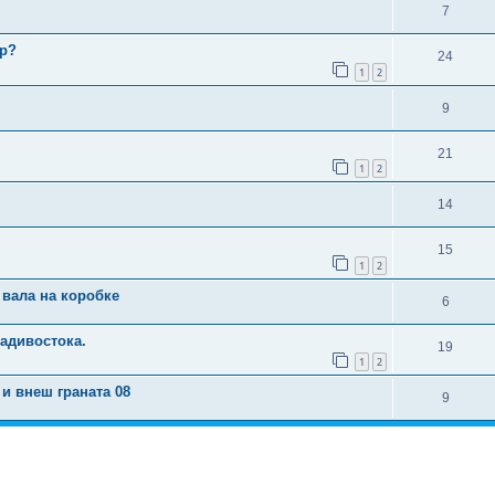
7
пр?
24
1
2
9
21
1
2
14
15
1
2
 вала на коробке
6
адивостока.
19
1
2
и внеш граната 08
9