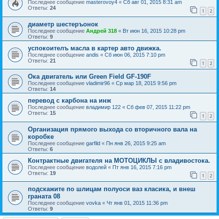
Последнее сообщение
masterovoy4
«
Сб авг 01, 2015 8:31 am
Ответы:
24
1
2
диаметр шестеръонок
Последнее сообщение
Андрей 318
«
Вт июн 16, 2015 10:28 pm
Ответы:
9
успокоителъ масла в картер авто движка.
Последнее сообщение
andis
«
Сб июн 06, 2015 7:10 pm
Ответы:
21
1
2
Ока двигатель или Green Field GF-190F
Последнее сообщение
vladimir96
«
Ср мар 18, 2015 9:56 pm
Ответы:
14
перевод с карбона на инж
Последнее сообщение
владимир 122
«
Сб фев 07, 2015 11:22 pm
Ответы:
15
1
2
Организация прямого выхода со вторичного вала на
коробке
Последнее сообщение
garfild
«
Пн янв 26, 2015 9:25 am
Ответы:
6
Контрактные двигателя на МОТОЦИКЛЫ с владивостока.
Последнее сообщение
водолей
«
Пт янв 16, 2015 7:16 pm
Ответы:
19
1
2
подскажите по шлицам полуоси ваз класика, и внеш
граната 08
Последнее сообщение
vovka
«
Чт янв 01, 2015 11:36 pm
Ответы:
9