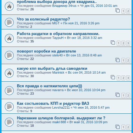
проблема выбора донора для квадрика..
Последнее сообщение
Владимир 34rus
«
Чт дек 01, 2016 10:01 am
Ответы:
26
1
2
Что за колесный редуктор?
Последнее сообщение
MGT
«
Пн ноя 21, 2016 3:26 pm
Ответы:
2
Работа раздатки в обратном направлении.
Последнее сообщение
TaypuH
«
Вт окт 18, 2016 3:32 am
Ответы:
35
1
2
3
поворот коробки на двигателе
Последнее сообщение
stels40
«
Вт сен 13, 2016 8:48 am
Ответы:
22
1
2
какую кпп выбратъ длъа самоделки
Последнее сообщение
Marinisk
«
Вс сен 04, 2016 10:14 am
Ответы:
30
1
2
3
Вся правда о натяжителях цепи)))
Последнее сообщение
navarra
«
Вс июл 10, 2016 10:04 pm
Ответы:
23
1
2
Как состыковать КПП и редуктор ВАЗ
Последнее сообщение
Levsha2211
«
Чт июн 16, 2016 5:47 pm
Ответы:
9
Нарезание шлицов болгаркой. выдержит ли ?
Последнее сообщение
maikl 888
«
Вт май 31, 2016 10:09 pm
Ответы:
18
1
2