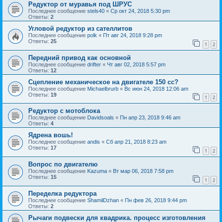
Редуктор от муравья под ШРУС
Последнее сообщение
stels40
«
Ср окт 24, 2018 5:30 pm
Ответы:
2
Угловой редуктор из сателлитов
Последнее сообщение
polk
«
Пт авг 24, 2018 9:28 pm
Ответы:
25
1
2
Передний привод как основной
Последнее сообщение
drifter
«
Чт авг 02, 2018 5:57 pm
Ответы:
12
Сцепление механическое на двигателе 150 сс?
Последнее сообщение
Michaelbrurb
«
Вс июн 24, 2018 12:06 am
Ответы:
19
1
2
Редуктор с мотоблока
Последнее сообщение
Davidsoals
«
Пн апр 23, 2018 9:46 am
Ответы:
4
Ядрена вошь!
Последнее сообщение
andis
«
Сб апр 21, 2018 8:23 am
Ответы:
17
1
2
Вопрос по двигателю
Последнее сообщение
Kazuma
«
Вт мар 06, 2018 7:58 pm
Ответы:
15
1
2
Переделка редуктора
Последнее сообщение
ShamilDzhan
«
Пн фев 26, 2018 9:44 pm
Ответы:
2
Рычаги подвески для квадрика. процесс изготовления