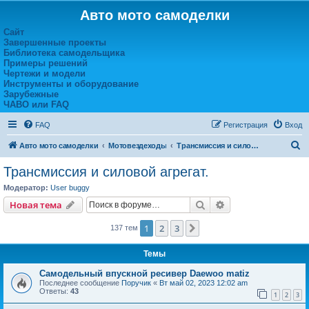
Авто мото самоделки
Сайт
Завершенные проекты
Библиотека самодельщика
Примеры решений
Чертежи и модели
Инструменты и оборудование
Зарубежные
ЧАВО или FAQ
FAQ
Регистрация
Вход
П
Авто мото самоделки
Мотовездеходы
Трансмиссия и силовой агрегат.
о
Трансмиссия и силовой агрегат.
и
Модератор:
User buggy
с
Поиск
Расширенный пои
Новая тема
к
1
2
3
След.
137 тем
Темы
Самодельный впускной ресивер Daewoo matiz
Последнее сообщение
Поручик
«
Вт май 02, 2023 12:02 am
Ответы:
43
1
2
3