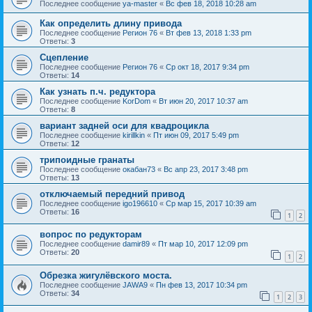
Последнее сообщение
ya-master
«
Вс фев 18, 2018 10:28 am
Как определить длину привода
Последнее сообщение
Регион 76
«
Вт фев 13, 2018 1:33 pm
Ответы:
3
Сцепление
Последнее сообщение
Регион 76
«
Ср окт 18, 2017 9:34 pm
Ответы:
14
Как узнать п.ч. редуктора
Последнее сообщение
KorDom
«
Вт июн 20, 2017 10:37 am
Ответы:
8
вариант задней оси для квадроцикла
Последнее сообщение
kirillkin
«
Пт июн 09, 2017 5:49 pm
Ответы:
12
трипоидные гранаты
Последнее сообщение
окабан73
«
Вс апр 23, 2017 3:48 pm
Ответы:
13
отключаемый передний привод
Последнее сообщение
igo196610
«
Ср мар 15, 2017 10:39 am
Ответы:
16
1
2
вопрос по редукторам
Последнее сообщение
damir89
«
Пт мар 10, 2017 12:09 pm
Ответы:
20
1
2
Обрезка жигулёвского моста.
Последнее сообщение
JAWA9
«
Пн фев 13, 2017 10:34 pm
Ответы:
34
1
2
3