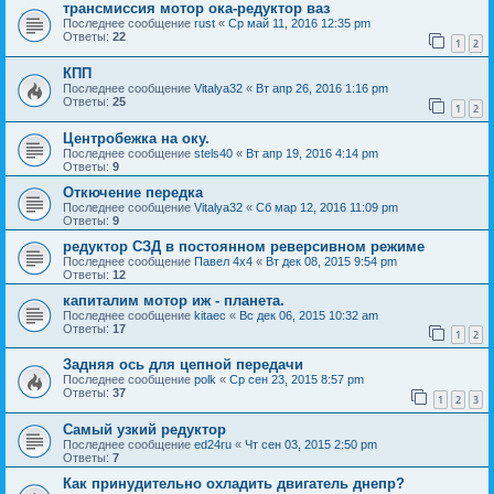
трансмиссия мотор ока-редуктор ваз
Последнее сообщение
rust
«
Ср май 11, 2016 12:35 pm
Ответы:
22
1
2
КПП
Последнее сообщение
Vitalya32
«
Вт апр 26, 2016 1:16 pm
Ответы:
25
1
2
Центробежка на оку.
Последнее сообщение
stels40
«
Вт апр 19, 2016 4:14 pm
Ответы:
9
Откючение передка
Последнее сообщение
Vitalya32
«
Сб мар 12, 2016 11:09 pm
Ответы:
9
редуктор СЗД в постоянном реверсивном режиме
Последнее сообщение
Павел 4х4
«
Вт дек 08, 2015 9:54 pm
Ответы:
12
капиталим мотор иж - планета.
Последнее сообщение
kitaec
«
Вс дек 06, 2015 10:32 am
Ответы:
17
1
2
Задняя ось для цепной передачи
Последнее сообщение
polk
«
Ср сен 23, 2015 8:57 pm
Ответы:
37
1
2
3
Самый узкий редуктор
Последнее сообщение
ed24ru
«
Чт сен 03, 2015 2:50 pm
Ответы:
7
Как принудительно охладить двигатель днепр?