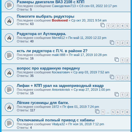
Размеры двигателя ВАЗ 2108 с КПП
Последнее сообщение
Самоделкин713
«
Сб сен 03, 2022 10:17 pm
Ответы:
5
Помогите выбрать редукторы
Последнее сообщение
Bookvoed
«
Ср окт 20, 2021 9:54 am
Ответы:
63
1
2
3
4
5
Редуктора от Аутлендера.
Последнее сообщение
Митяй12
«
Пн май 11, 2020 12:22 pm
Ответы:
40
1
2
3
есть ли редуктора с П.Ч. в районе 2?
Последнее сообщение
maikl 888
«
Пт май 17, 2019 10:28 pm
Ответы:
16
1
2
вопрос про карданную передачу
Последнее сообщение
Косматович
«
Ср апр 03, 2019 7:52 am
Ответы:
35
1
2
3
Лифан + КПП урал на заднеприводный квадр
Последнее сообщение
Antonioknisk
«
Ср мар 27, 2019 1:00 pm
Ответы:
15
1
2
Лёгкие гусеницы для багги.
Последнее сообщение
1972
«
Пт фев 01, 2019 7:24 pm
Ответы:
117
1
5
6
7
8
…
Отключаемый полный привод с хабамы
Последнее сообщение
Vitalya32
«
Пт ноя 16, 2018 7:12 pm
Ответы:
4