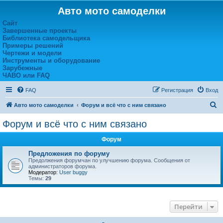
Авто мото самоделки
Сайт
Завершенные проекты
Библиотека самодельщика
Примеры решений
Чертежи и модели
Инструменты и оборудование
Зарубежные
ЧАВО или FAQ
FAQ
Регистрация
Вход
П
Авто мото самоделки
Форум и всё что с ним связано
о
Форум и всё что с ним связано
и
Форум
с
к
Предложения по форуму
Предолжения форумчан по улучшению форума. Сообщения от
администраторов форума.
Модератор:
User buggy
Темы:
29
Перейти