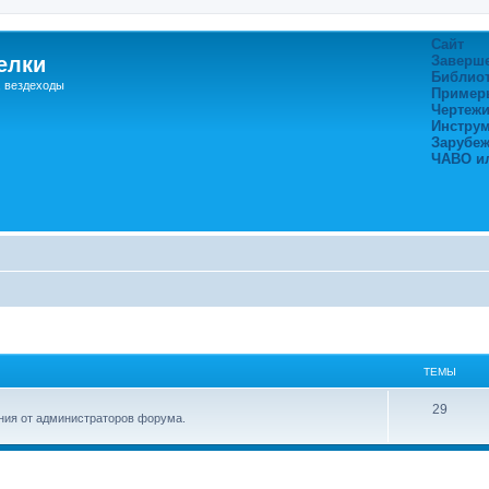
Сайт
елки
Заверш
Библио
, вездеходы
Пример
Чертежи
Инстру
Зарубе
ЧАВО и
ТЕМЫ
29
ия от администраторов форума.