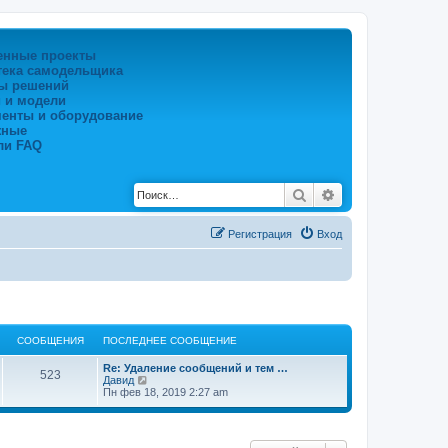
енные проекты
тека самодельщика
ы решений
 и модели
менты и оборудование
жные
ли FAQ
Поиск
Расширенный по
Регистрация
Вход
СООБЩЕНИЯ
ПОСЛЕДНЕЕ СООБЩЕНИЕ
Re: Удаление сообщений и тем …
523
П
Давид
е
Пн фев 18, 2019 2:27 am
р
е
й
т