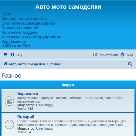
Авто мото самоделки
Сайт
Завершенные проекты
Библиотека самодельщика
Примеры решений
Чертежи и модели
Инструменты и оборудование
Зарубежные
ЧАВО или FAQ
FAQ
Регистрация
Вход
П
Авто мото самоделки
Разное
о
Разное
и
Форум
с
к
Барахолка
предложения о продаже, покупке, обмене - авто и мото, запчастей и
инструментов.
Модератор:
User buggy
Темы:
918
Виварий
Сюда сливать глупые сообщения и вопросы, с указанием автора. Для
всеобщего осмеяния и научения. Дабы остальным неповадно было.
Модератор:
User buggy
Темы:
54