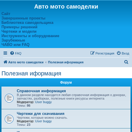
Авто мото самоделки
Сайт
Завершенные проекты
Библиотека самодельщика
Примеры решений
Чертежи и модели
Инструменты и оборудование
Зарубежные
ЧАВО или FAQ
FAQ
Регистрация
Вход
П
Авто мото самоделки
Полезная иформация
о
Полезная иформация
и
Форум
с
к
Справочная информация
В данном разделе находится любая справочная информация о донорах,
запчастях, разборках, полезные книги ресурсы интернета
Модератор:
User buggy
Темы:
86
Чертежи для скачивания
Чертежи, которые можно скачать.
Модератор:
User buggy
Темы:
23