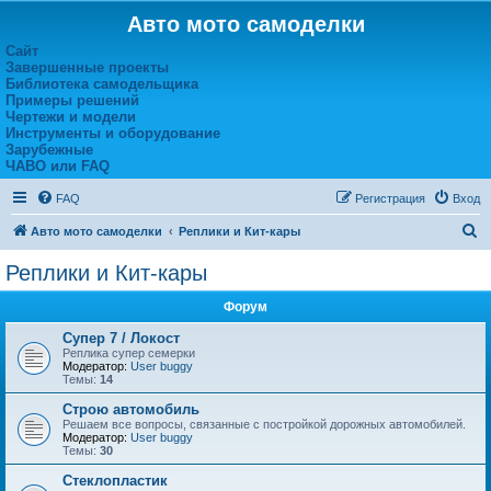
Авто мото самоделки
Сайт
Завершенные проекты
Библиотека самодельщика
Примеры решений
Чертежи и модели
Инструменты и оборудование
Зарубежные
ЧАВО или FAQ
FAQ
Регистрация
Вход
П
Авто мото самоделки
Реплики и Кит-кары
о
Реплики и Кит-кары
и
Форум
с
к
Супер 7 / Локост
Реплика супер семерки
Модератор:
User buggy
Темы:
14
Строю автомобиль
Решаем все вопросы, связанные с постройкой дорожных автомобилей.
Модератор:
User buggy
Темы:
30
Стеклопластик