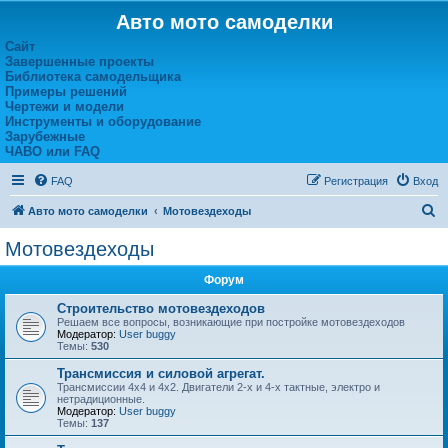
Авто мото самоделки
Сайт
Завершенные проекты
Библиотека самодельщика
Примеры решений
Чертежи и модели
Инструменты и оборудование
Зарубежные
ЧАВО или FAQ
FAQ
Регистрация
Вход
П
Авто мото самоделки
Мотовездеходы
о
Мотовездеходы
и
Форум
с
к
Строительство мотовездеходов
Решаем все вопросы, возникающие при постройке мотовездеходов
Модератор:
User buggy
Темы:
530
Трансмиссия и силовой агрегат.
Трансмиссии 4х4 и 4х2. Двигатели 2-х и 4-х тактные, электро и
нетрадиционные.
Модератор:
User buggy
Темы:
137