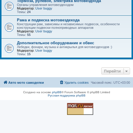
Тормоза, рулевое, электрика мотовездхода
Органы управления мотовездеходом
Модератор:
User buggy
Темы:
24
Рама и подвеска мотовездехода
Конструкции рам, зависимы и независимых подвесок, особенности
конструкции подвески полноприводных аппаратов
Модератор:
User buggy
Темы:
55
Дополнительное оборудование и обвес
Лебедки, фонари, музыка и антикрылья для мотовездеходов :)
Модератор:
User buggy
Темы:
15
Перейти
Авто мото самоделки
Удалить cookies
Часовой пояс:
UTC+03:00
Создано на основе
phpBB
® Forum Software © phpBB Limited
Русская поддержка phpBB