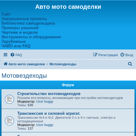
Авто мото самоделки
Сайт
Завершенные проекты
Библиотека самодельщика
Примеры решений
Чертежи и модели
Инструменты и оборудование
Зарубежные
ЧАВО или FAQ
FAQ
Регистрация
Вход
П
Авто мото самоделки
Мотовездеходы
о
Мотовездеходы
и
Форум
с
к
Строительство мотовездеходов
Решаем все вопросы, возникающие при постройке мотовездеходов
Модератор:
User buggy
Темы:
530
Трансмиссия и силовой агрегат.
Трансмиссии 4х4 и 4х2. Двигатели 2-х и 4-х тактные, электро и
нетрадиционные.
Модератор:
User buggy
Темы:
137