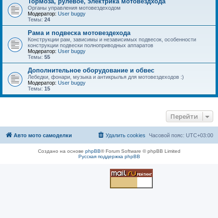
Тормоза, рулевое, электрика мотовездхода
Органы управления мотовездеходом
Модератор:
User buggy
Темы:
24
Рама и подвеска мотовездехода
Конструкции рам, зависимы и независимых подвесок, особенности
конструкции подвески полноприводных аппаратов
Модератор:
User buggy
Темы:
55
Дополнительное оборудование и обвес
Лебедки, фонари, музыка и антикрылья для мотовездеходов :)
Модератор:
User buggy
Темы:
15
Перейти
Авто мото самоделки
Удалить cookies
Часовой пояс:
UTC+03:00
Создано на основе
phpBB
® Forum Software © phpBB Limited
Русская поддержка phpBB