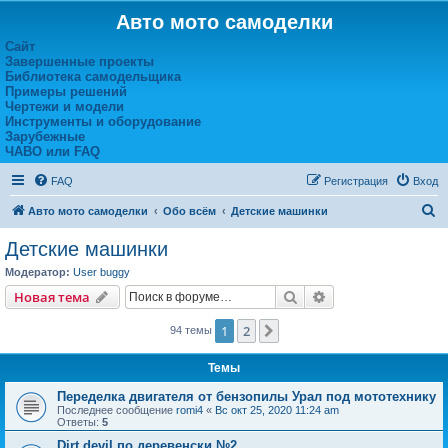
Авто мото самоделки
Сайт
Завершенные проекты
Библиотека самодельщика
Примеры решений
Чертежи и модели
Инструменты и оборудование
Зарубежные
ЧАВО или FAQ
FAQ
Регистрация
Вход
П
Авто мото самоделки
Обо всём
Детские машинки
о
Детские машинки
и
Модератор:
User buggy
с
Поиск
Расширенный пои
Новая тема
к
1
2
След.
94 темы
Темы
Переделка двигателя от бензопилы Урал под мототехнику
Последнее сообщение
romi4
«
Вс окт 25, 2020 11:24 am
Ответы:
5
Dirt devil по деревенски №2