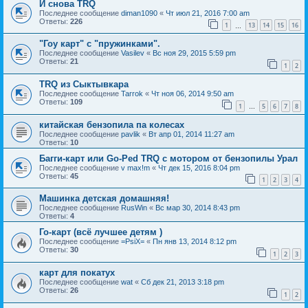
И снова TRQ
Последнее сообщение
diman1090
«
Чт июл 21, 2016 7:00 am
Ответы:
226
1
13
14
15
16
…
"Гоу карт" с "пружинками".
Последнее сообщение
Vasilev
«
Вс ноя 29, 2015 5:59 pm
Ответы:
21
1
2
TRQ из Сыктывкара
Последнее сообщение
Tarrok
«
Чт ноя 06, 2014 9:50 am
Ответы:
109
1
5
6
7
8
…
китайская бензопила па колесах
Последнее сообщение
pavlik
«
Вт апр 01, 2014 11:27 am
Ответы:
10
Багги-карт или Go-Ped TRQ c мотором от бензопилы Урал
Последнее сообщение
v max!m
«
Чт дек 15, 2016 8:04 pm
Ответы:
45
1
2
3
4
Машинка детская домашняя!
Последнее сообщение
RusWin
«
Вс мар 30, 2014 8:43 pm
Ответы:
4
Го-карт (всё лучшее детям )
Последнее сообщение
=PsiX=
«
Пн янв 13, 2014 8:12 pm
Ответы:
30
1
2
3
карт для покатух
Последнее сообщение
wat
«
Сб дек 21, 2013 3:18 pm
Ответы:
26
1
2