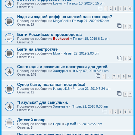
Последнее сообщение
koswin
«
Пн июл 13, 2020 5:15 pm
Ответы:
86
1
2
3
4
5
6
Надо ли задний дифф на мелкий электроквадр?
Последнее сообщение
MegaChell
«
Пт мар 27, 2020 9:52 am
Ответы:
17
1
2
Багги Российского производства
Последнее сообщение
Bookvoed
«
Пн ноя 18, 2019 6:11 pm
Ответы:
3
Багги на электротяге
Последнее сообщение
Mixa
«
Чт авг 22, 2019 2:03 pm
Ответы:
17
1
2
Снегоходы и различные покатушки для детей.
Последнее сообщение
Халтурыч
«
Чт мар 07, 2019 8:51 am
Ответы:
148
1
7
8
9
10
…
Супер-багги, поэтапная постройка!
Последнее сообщение
Ильнур116
«
Чт фев 21, 2019 7:24 am
Ответы:
19
1
2
"Газулька" для сынульки.
Последнее сообщение
Халтурыч
«
Пт дек 21, 2018 9:36 am
Ответы:
60
1
2
3
4
5
Детский квадр
Последнее сообщение
Перж
«
Ср май 16, 2018 8:27 pm
Ответы:
3
Прогулочная машинка с электродвигателем