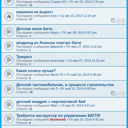
Последнее сообщение
Старик-ХО
«
Пт окт 03, 2014 2:31 pm
Ответы:
11
машинка на вырост
Последнее сообщение
toxin
«
Ср авг 13, 2014 12:24 am
Ответы:
27
1
2
Детская мини багги.
Последнее сообщение
Mayor
«
Пт авг 08, 2014 5:07 pm
Ответы:
3
вездеход из Ачинска электро багги
Последнее сообщение
Димон24
«
Пт июн 27, 2014 3:12 pm
Ответы:
1
Трицикл
Последнее сообщение
мозголом
«
Сб июн 07, 2014 11:25 pm
Ответы:
3
Какие колеса лучше?
Последнее сообщение
Alexis.79
«
Пт май 16, 2014 9:48 pm
Ответы:
6
Детский таптомобильчик, в процессе строительства
Последнее сообщение
mk-2
«
Вт май 13, 2014 9:00 pm
Ответы:
18
1
2
детский квадрик с перспективой 4wd
Последнее сообщение
Vllad
«
Сб апр 26, 2014 9:11 pm
Ответы:
11
Требуется инструктор по управлению БАГГИ!
Последнее сообщение
Bookvoed
«
Пт апр 18, 2014 9:42 pm
Ответы:
6