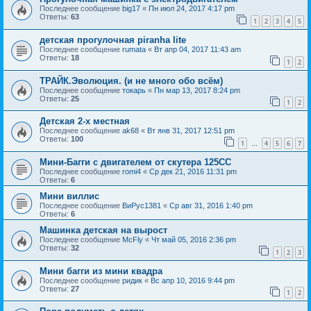
Последнее сообщение
big17
«
Пн июл 24, 2017 4:17 pm
Ответы:
63
1
2
3
4
5
детская прогулочная piranha lite
Последнее сообщение
rumata
«
Вт апр 04, 2017 11:43 am
Ответы:
18
1
2
ТРАЙК.Эволюция. (и не много обо всём)
Последнее сообщение
токарь
«
Пн мар 13, 2017 8:24 pm
Ответы:
25
1
2
Детская 2-х местная
Последнее сообщение
ak68
«
Вт янв 31, 2017 12:51 pm
Ответы:
100
1
4
5
6
7
…
Мини-Багги с двигателем от скутера 125СС
Последнее сообщение
romi4
«
Ср дек 21, 2016 11:31 pm
Ответы:
6
Мини виллис
Последнее сообщение
ВиРус1381
«
Ср авг 31, 2016 1:40 pm
Ответы:
6
Машинка детская на вырост
Последнее сообщение
McFly
«
Чт май 05, 2016 2:36 pm
Ответы:
32
1
2
3
Мини багги из мини квадра
Последнее сообщение
ридик
«
Вс апр 10, 2016 9:44 pm
Ответы:
27
1
2