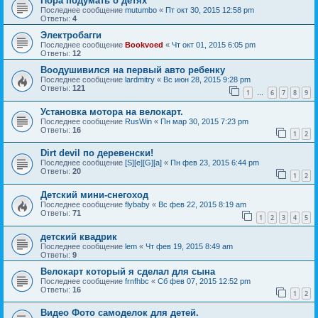
Пора подумать о детях
Последнее сообщение
mutumbo
«
Пт окт 30, 2015 12:58 pm
Ответы:
4
Электробагги
Последнее сообщение
Bookvoed
«
Чт окт 01, 2015 6:05 pm
Ответы:
12
Воодушивился на первый авто ребенку
Последнее сообщение
lardmitry
«
Вс июн 28, 2015 9:28 pm
Ответы:
121
1
6
7
8
9
…
Установка мотора на велокарт.
Последнее сообщение
RusWin
«
Пн мар 30, 2015 7:23 pm
Ответы:
16
1
2
Dirt devil по деревенски!
Последнее сообщение
[S][e][G][a]
«
Пн фев 23, 2015 6:44 pm
Ответы:
20
1
2
Детский мини-снегоход
Последнее сообщение
flybaby
«
Вс фев 22, 2015 8:19 am
Ответы:
71
1
2
3
4
5
детский квадрик
Последнее сообщение
lem
«
Чт фев 19, 2015 8:49 am
Ответы:
9
Велокарт который я сделал для сына
Последнее сообщение
frnfhbc
«
Сб фев 07, 2015 12:52 pm
Ответы:
16
1
2
Видео Фото самоделок для детей.