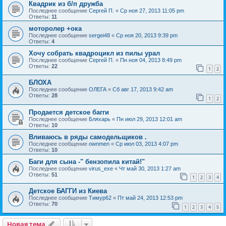
Квадрик из б/п дружба
Последнее сообщение
Сергей П.
«
Ср ноя 27, 2013 11:05 pm
Ответы:
11
моторолер +ока
Последнее сообщение
sergei48
«
Ср ноя 20, 2013 9:39 pm
Ответы:
4
Хочу собрать квадроцикл из пилы урал
Последнее сообщение
Сергей П.
«
Пн ноя 04, 2013 8:49 pm
Ответы:
22
1
2
БЛОХА
Последнее сообщение
ОЛЕГА
«
Сб авг 17, 2013 9:42 am
Ответы:
28
1
2
Продается детское багги
Последнее сообщение
Бляхарь
«
Пн июл 29, 2013 12:01 am
Ответы:
10
Вливаюсь в ряды самодельщиков .
Последнее сообщение
ownmen
«
Ср июл 03, 2013 4:07 pm
Ответы:
10
Баги для сына -" бензопила китай!"
Последнее сообщение
virus_exe
«
Чт май 30, 2013 1:27 am
Ответы:
51
1
2
3
4
Детское БАГГИ из Киева
Последнее сообщение
Тимур62
«
Пт май 24, 2013 12:53 pm
Ответы:
70
1
2
3
4
5
Новая тема