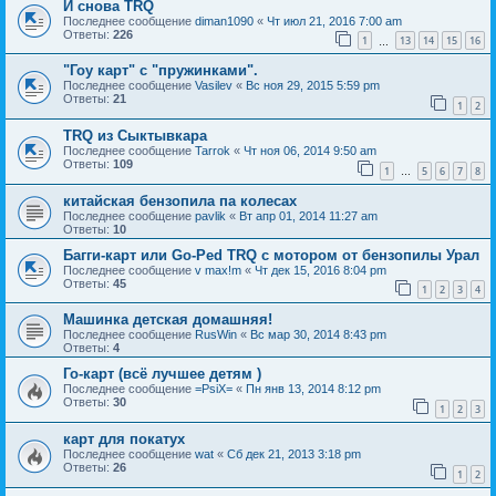
И снова TRQ
Последнее сообщение
diman1090
«
Чт июл 21, 2016 7:00 am
Ответы:
226
1
13
14
15
16
…
"Гоу карт" с "пружинками".
Последнее сообщение
Vasilev
«
Вс ноя 29, 2015 5:59 pm
Ответы:
21
1
2
TRQ из Сыктывкара
Последнее сообщение
Tarrok
«
Чт ноя 06, 2014 9:50 am
Ответы:
109
1
5
6
7
8
…
китайская бензопила па колесах
Последнее сообщение
pavlik
«
Вт апр 01, 2014 11:27 am
Ответы:
10
Багги-карт или Go-Ped TRQ c мотором от бензопилы Урал
Последнее сообщение
v max!m
«
Чт дек 15, 2016 8:04 pm
Ответы:
45
1
2
3
4
Машинка детская домашняя!
Последнее сообщение
RusWin
«
Вс мар 30, 2014 8:43 pm
Ответы:
4
Го-карт (всё лучшее детям )
Последнее сообщение
=PsiX=
«
Пн янв 13, 2014 8:12 pm
Ответы:
30
1
2
3
карт для покатух
Последнее сообщение
wat
«
Сб дек 21, 2013 3:18 pm
Ответы:
26
1
2