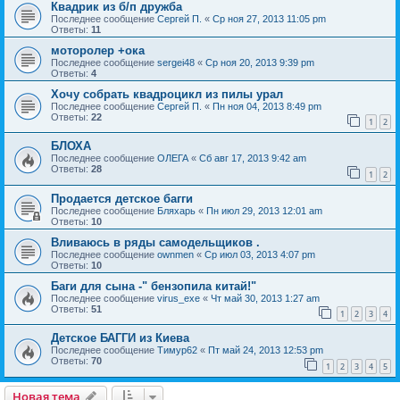
Квадрик из б/п дружба
Последнее сообщение
Сергей П.
«
Ср ноя 27, 2013 11:05 pm
Ответы:
11
моторолер +ока
Последнее сообщение
sergei48
«
Ср ноя 20, 2013 9:39 pm
Ответы:
4
Хочу собрать квадроцикл из пилы урал
Последнее сообщение
Сергей П.
«
Пн ноя 04, 2013 8:49 pm
Ответы:
22
1
2
БЛОХА
Последнее сообщение
ОЛЕГА
«
Сб авг 17, 2013 9:42 am
Ответы:
28
1
2
Продается детское багги
Последнее сообщение
Бляхарь
«
Пн июл 29, 2013 12:01 am
Ответы:
10
Вливаюсь в ряды самодельщиков .
Последнее сообщение
ownmen
«
Ср июл 03, 2013 4:07 pm
Ответы:
10
Баги для сына -" бензопила китай!"
Последнее сообщение
virus_exe
«
Чт май 30, 2013 1:27 am
Ответы:
51
1
2
3
4
Детское БАГГИ из Киева
Последнее сообщение
Тимур62
«
Пт май 24, 2013 12:53 pm
Ответы:
70
1
2
3
4
5
Новая тема