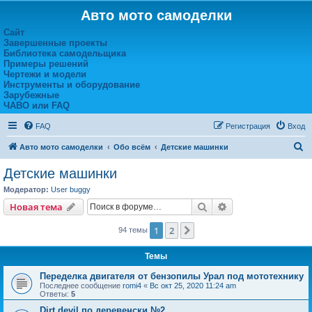
Авто мото самоделки
Сайт
Завершенные проекты
Библиотека самодельщика
Примеры решений
Чертежи и модели
Инструменты и оборудование
Зарубежные
ЧАВО или FAQ
FAQ
Регистрация
Вход
П
Авто мото самоделки
Обо всём
Детские машинки
о
Детские машинки
и
Модератор:
User buggy
с
Поиск
Расширенный пои
Новая тема
к
1
2
След.
94 темы
Темы
Переделка двигателя от бензопилы Урал под мототехнику
Последнее сообщение
romi4
«
Вс окт 25, 2020 11:24 am
Ответы:
5
Dirt devil по деревенски №2