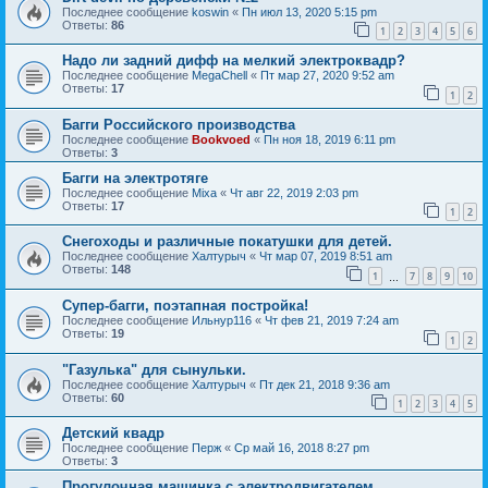
Последнее сообщение
koswin
«
Пн июл 13, 2020 5:15 pm
Ответы:
86
1
2
3
4
5
6
Надо ли задний дифф на мелкий электроквадр?
Последнее сообщение
MegaChell
«
Пт мар 27, 2020 9:52 am
Ответы:
17
1
2
Багги Российского производства
Последнее сообщение
Bookvoed
«
Пн ноя 18, 2019 6:11 pm
Ответы:
3
Багги на электротяге
Последнее сообщение
Mixa
«
Чт авг 22, 2019 2:03 pm
Ответы:
17
1
2
Снегоходы и различные покатушки для детей.
Последнее сообщение
Халтурыч
«
Чт мар 07, 2019 8:51 am
Ответы:
148
1
7
8
9
10
…
Супер-багги, поэтапная постройка!
Последнее сообщение
Ильнур116
«
Чт фев 21, 2019 7:24 am
Ответы:
19
1
2
"Газулька" для сынульки.
Последнее сообщение
Халтурыч
«
Пт дек 21, 2018 9:36 am
Ответы:
60
1
2
3
4
5
Детский квадр
Последнее сообщение
Перж
«
Ср май 16, 2018 8:27 pm
Ответы:
3
Прогулочная машинка с электродвигателем