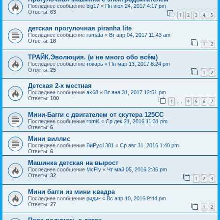
Последнее сообщение
big17
«
Пн июл 24, 2017 4:17 pm
Ответы:
63
1
2
3
4
5
детская прогулочная piranha lite
Последнее сообщение
rumata
«
Вт апр 04, 2017 11:43 am
Ответы:
18
1
2
ТРАЙК.Эволюция. (и не много обо всём)
Последнее сообщение
токарь
«
Пн мар 13, 2017 8:24 pm
Ответы:
25
1
2
Детская 2-х местная
Последнее сообщение
ak68
«
Вт янв 31, 2017 12:51 pm
Ответы:
100
1
4
5
6
7
…
Мини-Багги с двигателем от скутера 125СС
Последнее сообщение
romi4
«
Ср дек 21, 2016 11:31 pm
Ответы:
6
Мини виллис
Последнее сообщение
ВиРус1381
«
Ср авг 31, 2016 1:40 pm
Ответы:
6
Машинка детская на вырост
Последнее сообщение
McFly
«
Чт май 05, 2016 2:36 pm
Ответы:
32
1
2
3
Мини багги из мини квадра
Последнее сообщение
ридик
«
Вс апр 10, 2016 9:44 pm
Ответы:
27
1
2