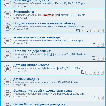
Пора подумать о детях
Последнее сообщение
mutumbo
«
Пт окт 30, 2015 12:58 pm
Ответы:
4
Электробагги
Последнее сообщение
Bookvoed
«
Чт окт 01, 2015 6:05 pm
Ответы:
12
Воодушивился на первый авто ребенку
Последнее сообщение
lardmitry
«
Вс июн 28, 2015 9:28 pm
Ответы:
121
1
6
7
8
9
…
Установка мотора на велокарт.
Последнее сообщение
RusWin
«
Пн мар 30, 2015 7:23 pm
Ответы:
16
1
2
Dirt devil по деревенски!
Последнее сообщение
[S][e][G][a]
«
Пн фев 23, 2015 6:44 pm
Ответы:
20
1
2
Детский мини-снегоход
Последнее сообщение
flybaby
«
Вс фев 22, 2015 8:19 am
Ответы:
71
1
2
3
4
5
детский квадрик
Последнее сообщение
lem
«
Чт фев 19, 2015 8:49 am
Ответы:
9
Велокарт который я сделал для сына
Последнее сообщение
frnfhbc
«
Сб фев 07, 2015 12:52 pm
Ответы:
16
1
2
Видео Фото самоделок для детей.