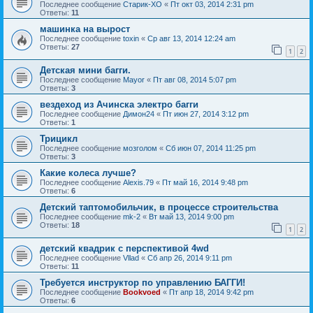
Последнее сообщение
Старик-ХО
«
Пт окт 03, 2014 2:31 pm
Ответы:
11
машинка на вырост
Последнее сообщение
toxin
«
Ср авг 13, 2014 12:24 am
Ответы:
27
1
2
Детская мини багги.
Последнее сообщение
Mayor
«
Пт авг 08, 2014 5:07 pm
Ответы:
3
вездеход из Ачинска электро багги
Последнее сообщение
Димон24
«
Пт июн 27, 2014 3:12 pm
Ответы:
1
Трицикл
Последнее сообщение
мозголом
«
Сб июн 07, 2014 11:25 pm
Ответы:
3
Какие колеса лучше?
Последнее сообщение
Alexis.79
«
Пт май 16, 2014 9:48 pm
Ответы:
6
Детский таптомобильчик, в процессе строительства
Последнее сообщение
mk-2
«
Вт май 13, 2014 9:00 pm
Ответы:
18
1
2
детский квадрик с перспективой 4wd
Последнее сообщение
Vllad
«
Сб апр 26, 2014 9:11 pm
Ответы:
11
Требуется инструктор по управлению БАГГИ!
Последнее сообщение
Bookvoed
«
Пт апр 18, 2014 9:42 pm
Ответы:
6