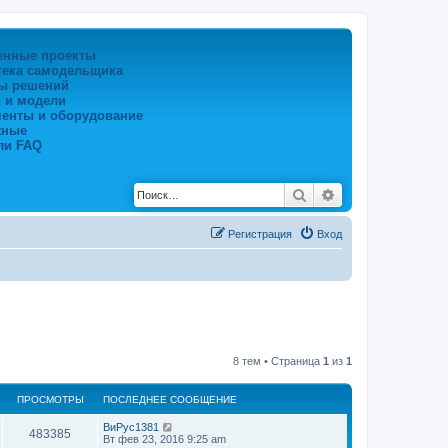
енные проекты
тека самодельщика
ы решений
 и модели
менты и оборудование
жные
ли FAQ
Поиск
Расширенный по
Регистрация
Вход
8 тем • Страница
1
из
1
ПРОСМОТРЫ
ПОСЛЕДНЕЕ СООБЩЕНИЕ
ВиРус1381
483385
Вт фев 23, 2016 9:25 am