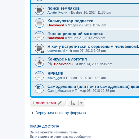
поиск земляков
Артём Кузин
»
Вс фев 16, 2014 11:38 pm
Калькулятор подвески.
Bookvoed
»
Чт дек 29, 2011 11:07 am
Полноприводной мотоцикл
Bookvoed
»
Чт ноя 21, 2013 2:58 pm
Я хочу встретиться с серьезным человеком!.
denvoroshil
»
Чт ноя 07, 2013 1:05 pm
Конкурс на логотип
Bookvoed
»
Вт июл 14, 2009 9:35 am
ВРЕМЯ!
slava_gor
»
Пн ноя 15, 2010 10:32 am
Самодельный (или почти самодельный) двиг
Саня_Механик
»
Пт мар 05, 2010 12:35 pm
Новая тема
Вернуться к списку форумов
ПРАВА ДОСТУПА
Вы
не можете
начинать темы
Вы
не можете
отвечать на сообщения