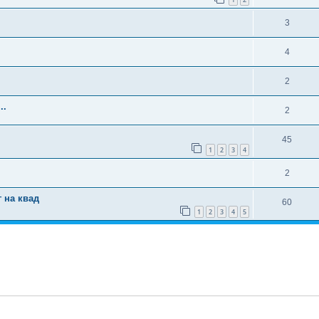
3
4
2
..
2
45
1
2
3
4
2
 на квад
60
1
2
3
4
5