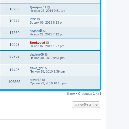
Дмитрий 11
18980
Чт фев 27, 2014 9:51 am
toxin
19777
Вс дек 08, 2013 8:13 pm
водолей
17360
Чт ноя 21, 2013 7:12 pm
Bookvoed
16693
Чт ноя 07, 2013 1:27 pm
vladimir09
85752
Пт ноя 30, 2012 9:54 pm
slava_gor
17425
Пн ноя 15, 2010 1:39 pm
driver12
106565
Ср сен 22, 2010 10:15 pm
8 тем • Страница
1
из
1
Перейти