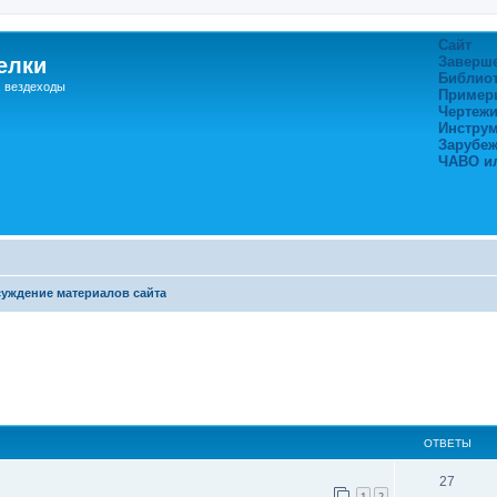
Сайт
елки
Заверш
Библио
, вездеходы
Пример
Чертежи
Инстру
Зарубе
ЧАВО и
уждение материалов сайта
ширенный поиск
ОТВЕТЫ
27
1
2