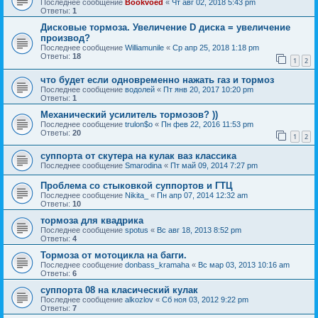
Последнее сообщение
Bookvoed
«
Чт авг 02, 2018 5:43 pm
Ответы:
1
Дисковые тормоза. Увеличение D диска = увеличение
производ?
Последнее сообщение
Williamunile
«
Ср апр 25, 2018 1:18 pm
Ответы:
18
1
2
что будет если одновременно нажать газ и тормоз
Последнее сообщение
водолей
«
Пт янв 20, 2017 10:20 pm
Ответы:
1
Механический усилитель тормозов? ))
Последнее сообщение
trulon$o
«
Пн фев 22, 2016 11:53 pm
Ответы:
20
1
2
суппорта от скутера на кулак ваз классика
Последнее сообщение
Smarodina
«
Пт май 09, 2014 7:27 pm
Проблема со стыковкой суппортов и ГТЦ
Последнее сообщение
Nikita_
«
Пн апр 07, 2014 12:32 am
Ответы:
10
тормоза для квадрика
Последнее сообщение
spotus
«
Вс авг 18, 2013 8:52 pm
Ответы:
4
Тормоза от мотоцикла на багги.
Последнее сообщение
donbass_kramaha
«
Вс мар 03, 2013 10:16 am
Ответы:
6
суппорта 08 на класический кулак
Последнее сообщение
alkozlov
«
Сб ноя 03, 2012 9:22 pm
Ответы:
7