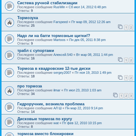
Система ручной стабилизации
Последнее сообщение
RusWin
«
Сб июл 14, 2012 6:48 pm
Ответы:
9
Тормозуха
Последнее сообщение
Farspeed
«
Пт мар 09, 2012 12:26 am
Ответы:
25
1
2
Надо ли на багги тормозные щитки!?
Последнее сообщение
Martoos
«
Пн дек 05, 2011 8:38 pm
Ответы:
9
трабл с супортами
Последнее сообщение
Алексей.540
«
Вт мар 08, 2011 1:44 pm
Ответы:
16
1
2
Тормоза в квадровские 12-тые диски
Последнее сообщение
sergey2007
«
Пт ноя 19, 2010 1:49 pm
Ответы:
18
1
2
про тормоза
Последнее сообщение
ilmar
«
Пт июл 23, 2010 1:03 am
Ответы:
34
1
2
3
Гидроручник, возникла проблема
Последнее сообщение
АЛ Ш
«
Пн мар 22, 2010 9:14 pm
Ответы:
14
Дисковые тормоза по кругу
Последнее сообщение
wat
«
Пт фев 12, 2010 10:15 pm
Ответы:
8
тормоза вместо блокировки