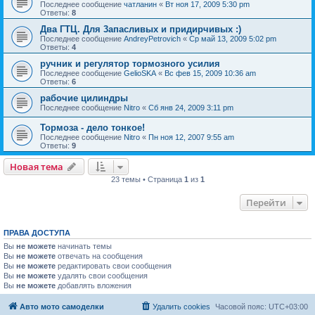
Последнее сообщение
чатланин
«
Вт ноя 17, 2009 5:30 pm
Ответы:
8
Два ГТЦ. Для 3апасливых и придирчивых :)
Последнее сообщение
AndreyPetrovich
«
Ср май 13, 2009 5:02 pm
Ответы:
4
ручник и регулятор тормозного усилия
Последнее сообщение
GelioSKA
«
Вс фев 15, 2009 10:36 am
Ответы:
6
рабочие цилиндры
Последнее сообщение
Nitro
«
Сб янв 24, 2009 3:11 pm
Тормоза - дело тонкое!
Последнее сообщение
Nitro
«
Пн ноя 12, 2007 9:55 am
Ответы:
9
Новая тема
23 темы • Страница
1
из
1
Перейти
ПРАВА ДОСТУПА
Вы
не можете
начинать темы
Вы
не можете
отвечать на сообщения
Вы
не можете
редактировать свои сообщения
Вы
не можете
удалять свои сообщения
Вы
не можете
добавлять вложения
Авто мото самоделки
Удалить cookies
Часовой пояс:
UTC+03:00