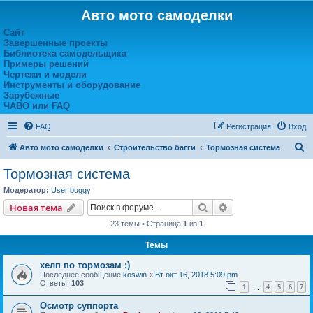
Авто мото самоделки
Сайт
Завершенные проекты
Библиотека самодельщика
Примеры решений
Чертежи и модели
Инструменты и оборудование
Зарубежные
ЧАВО или FAQ
FAQ
Регистрация
Вход
П
Авто мото самоделки
Строительство багги
Тормозная система
о
Тормозная система
и
Модератор:
User buggy
с
Поиск
Расширенный пои
Новая тема
к
23 темы • Страница
1
из
1
Темы
хелп по тормозам :)
Последнее сообщение
koswin
«
Вт окт 16, 2018 5:09 pm
Ответы:
103
1
4
5
6
7
…
Осмотр суппорта