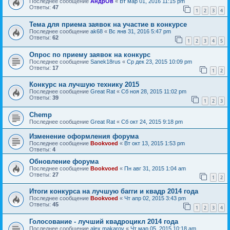
Последнее сообщение
АндрОв
«
Вт мар 01, 2016 11:15 pm
Ответы:
47
1
2
3
4
Тема для приема заявок на участие в конкурсе
Последнее сообщение
ak68
«
Вс янв 31, 2016 5:47 pm
Ответы:
62
1
2
3
4
5
Опрос по приему заявок на конкурс
Последнее сообщение
Sanek18rus
«
Ср дек 23, 2015 10:09 pm
Ответы:
17
1
2
Конкурс на лучшую технику 2015
Последнее сообщение
Great Rat
«
Сб ноя 28, 2015 11:02 pm
Ответы:
39
1
2
3
Chemp
Последнее сообщение
Great Rat
«
Сб окт 24, 2015 9:18 pm
Изменение оформления форума
Последнее сообщение
Bookvoed
«
Вт окт 13, 2015 1:53 pm
Ответы:
4
Обновление форума
Последнее сообщение
Bookvoed
«
Пн авг 31, 2015 1:04 am
Ответы:
27
1
2
Итоги конкурса на лучшую багги и квадр 2014 года
Последнее сообщение
Bookvoed
«
Чт апр 02, 2015 3:43 pm
Ответы:
45
1
2
3
4
Голосование - лучший квадроцикл 2014 года
Последнее сообщение
alex makarov
«
Чт мар 05, 2015 10:18 am