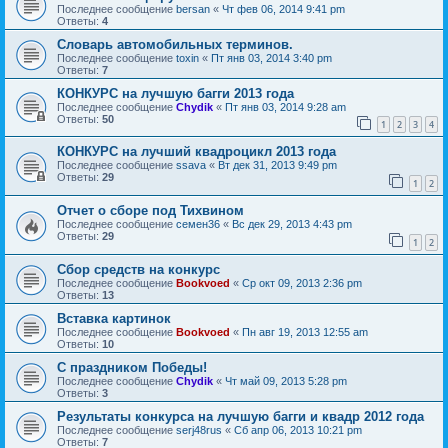
Последнее сообщение
bersan
«
Чт фев 06, 2014 9:41 pm
Ответы:
4
Словарь автомобильных терминов.
Последнее сообщение
toxin
«
Пт янв 03, 2014 3:40 pm
Ответы:
7
КОНКУРС на лучшую багги 2013 года
Последнее сообщение
Chydik
«
Пт янв 03, 2014 9:28 am
Ответы:
50
1
2
3
4
КОНКУРС на лучший квадроцикл 2013 года
Последнее сообщение
ssava
«
Вт дек 31, 2013 9:49 pm
Ответы:
29
1
2
Отчет о сборе под Тихвином
Последнее сообщение
семен36
«
Вс дек 29, 2013 4:43 pm
Ответы:
29
1
2
Сбор средств на конкурс
Последнее сообщение
Bookvoed
«
Ср окт 09, 2013 2:36 pm
Ответы:
13
Вставка картинок
Последнее сообщение
Bookvoed
«
Пн авг 19, 2013 12:55 am
Ответы:
10
С праздником Победы!
Последнее сообщение
Chydik
«
Чт май 09, 2013 5:28 pm
Ответы:
3
Результаты конкурса на лучшую багги и квадр 2012 года
Последнее сообщение
serj48rus
«
Сб апр 06, 2013 10:21 pm
Ответы:
7