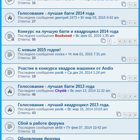
Ответы:
16
1
2
Голосование - лучшая багги 2014 года
Последнее сообщение
дмитрий 1973
«
Вт мар 03, 2015 9:42 am
Ответы:
27
1
2
Конкурс на лучшую багги и квадроцикл 2014 года
Последнее сообщение
Bookvoed
«
Вс фев 01, 2015 1:35 am
Ответы:
95
1
4
5
6
7
…
С новым 2015 годом!
Последнее сообщение
vovka
«
Чт янв 01, 2015 7:31 pm
Ответы:
20
1
2
Участие в конкурсе квадров машинки от Andis
Последнее сообщение
pavlik
«
Ср дек 24, 2014 1:24 pm
Ответы:
18
1
2
Голосование - лучшая багги 2013 года
Последнее сообщение
Chydik
«
Вс июл 13, 2014 11:32 am
Ответы:
46
1
2
3
4
Голосование - лучший квадроцикл 2013 года.
Последнее сообщение
pavlik
«
Вс мар 16, 2014 10:03 am
Ответы:
43
1
2
3
Сбой в работе форума
Последнее сообщение
ak68
«
Пт фев 07, 2014 10:42 pm
Ответы:
11
Обновление форума