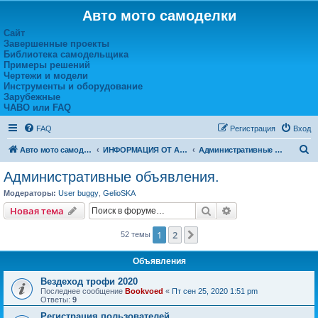
Авто мото самоделки
Сайт
Завершенные проекты
Библиотека самодельщика
Примеры решений
Чертежи и модели
Инструменты и оборудование
Зарубежные
ЧАВО или FAQ
FAQ
Регистрация
Вход
П
Авто мото самоделки
ИНФОРМАЦИЯ ОТ АДМИНА
Административные объявления.
о
Административные объявления.
и
Модераторы:
User buggy
,
GelioSKA
с
Поиск
Расширенный пои
Новая тема
к
1
2
След.
52 темы
Объявления
Вездеход трофи 2020
Последнее сообщение
Bookvoed
«
Пт сен 25, 2020 1:51 pm
Ответы:
9
Регистрация пользователей