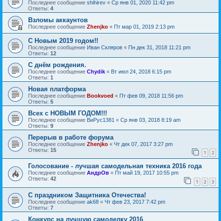
Последнее сообщение
shihirev
«
Ср янв 01, 2020 11:42 pm
Ответы:
4
Взломы аккаунтов
Последнее сообщение
Zhenjko
«
Пт мар 01, 2019 2:13 pm
С Новым 2019 годом!!
Последнее сообщение
Иван Скляров
«
Пн дек 31, 2018 11:21 pm
Ответы:
12
С днём рождения.
Последнее сообщение
Chydik
«
Вт июл 24, 2018 6:15 pm
Ответы:
1
Новая платформа
Последнее сообщение
Bookvoed
«
Пт фев 09, 2018 11:56 pm
Ответы:
5
Всех с НОВЫМ ГОДОМ!!!
Последнее сообщение
ВиРус1381
«
Ср янв 03, 2018 8:19 am
Ответы:
9
Перерыв в работе форума
Последнее сообщение
Zhenjko
«
Чт дек 07, 2017 3:27 pm
Ответы:
15
1
2
Голосование - лучшая самодельная техника 2016 года
Последнее сообщение
АндрОв
«
Пт май 19, 2017 10:55 pm
Ответы:
42
1
2
3
С праздником Защитника Отечества!
Последнее сообщение
ak68
«
Чт фев 23, 2017 7:42 pm
Ответы:
7
Конкурс на лучшую самоделку 2016