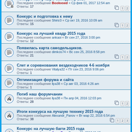
Последнее сообщение
Bookvoed
«
Ср фев 01, 2017 12:54 am
Ответы:
17
1
2
Конкурс и подготовка к нему
Последнее сообщение
Shiric0
«
Ср окт 19, 2016 10:09 am
Ответы:
15
1
2
Конкурс на лучший квадр 2015 года
Последнее сообщение
ankaoi
«
Вт сен 27, 2016 3:00 pm
Ответы:
12
Появилась карта самодельщиков.
Последнее сообщение
dimkos74
«
Вс сен 25, 2016 8:58 pm
Ответы:
21
1
2
Слет и соревнования вездеходчиков 4-6 ноября
Последнее сообщение
Vitalya32
«
Пт сен 23, 2016 9:06 pm
Ответы:
1
Оптимизация форума и сайта
Последнее сообщение
ilya38
«
Ср авг 03, 2016 4:26 am
Ответы:
1
Погиб наш форумчанин
Последнее сообщение
ilya38
«
Пн апр 04, 2016 12:03 pm
Ответы:
28
1
2
Итоги конкурса на лучшую технику 2015 года
Последнее сообщение
Alexandr_Panov
«
Вт мар 22, 2016 6:54 pm
Ответы:
38
1
2
3
Конкурс на лучшую багги 2015 года