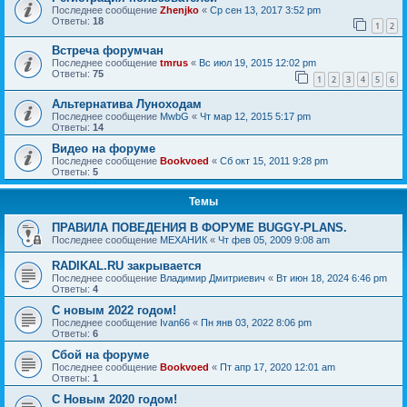
Последнее сообщение
Zhenjko
«
Ср сен 13, 2017 3:52 pm
Ответы:
18
1
2
Встреча форумчан
Последнее сообщение
tmrus
«
Вс июл 19, 2015 12:02 pm
Ответы:
75
1
2
3
4
5
6
Альтернатива Луноходам
Последнее сообщение
MwbG
«
Чт мар 12, 2015 5:17 pm
Ответы:
14
Видео на форуме
Последнее сообщение
Bookvoed
«
Сб окт 15, 2011 9:28 pm
Ответы:
5
Темы
ПРАВИЛА ПОВЕДЕНИЯ В ФОРУМЕ BUGGY-PLANS.
Последнее сообщение
МЕХАНИК
«
Чт фев 05, 2009 9:08 am
RADIKAL.RU закрывается
Последнее сообщение
Владимир Дмитриевич
«
Вт июн 18, 2024 6:46 pm
Ответы:
4
С новым 2022 годом!
Последнее сообщение
Ivan66
«
Пн янв 03, 2022 8:06 pm
Ответы:
6
Сбой на форуме
Последнее сообщение
Bookvoed
«
Пт апр 17, 2020 12:01 am
Ответы:
1
С Новым 2020 годом!