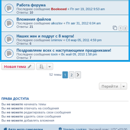
Работа форума
Последнее сообщение
Bookvoed
«
Пт окт 19, 2012 9:53 am
Ответы:
10
Вложения файлов
Последнее сообщение
alkozlov
«
Пт авг 31, 2012 6:04 am
Ответы:
21
1
2
Наших жен и подруг с 8 марта!
Последнее сообщение
smirnov
«
Сб мар 05, 2011 4:59 pm
Ответы:
6
Поздравляем всех с наступающими праздниками!
Последнее сообщение
toxin
«
Вс май 09, 2010 1:58 pm
Ответы:
7
Новая тема
1
2
След.
52 темы
Перейти
ПРАВА ДОСТУПА
Вы
не можете
начинать темы
Вы
не можете
отвечать на сообщения
Вы
не можете
редактировать свои сообщения
Вы
не можете
удалять свои сообщения
Вы
не можете
добавлять вложения
Авто мото самоделки
Удалить cookies
Часовой пояс:
UTC+03:00