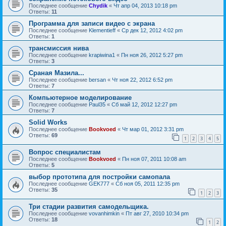
Последнее сообщение
Chydik
«
Чт апр 04, 2013 10:18 pm
Ответы:
11
Программа для записи видео с экрана
Последнее сообщение
Klementieff
«
Ср дек 12, 2012 4:02 pm
Ответы:
1
трансмиссия нива
Последнее сообщение
krapiwina1
«
Пн ноя 26, 2012 5:27 pm
Ответы:
3
Сраная Мазила...
Последнее сообщение
bersan
«
Чт ноя 22, 2012 6:52 pm
Ответы:
7
Компьютерное моделирование
Последнее сообщение
Paul35
«
Сб май 12, 2012 12:27 pm
Ответы:
7
Solid Works
Последнее сообщение
Bookvoed
«
Чт мар 01, 2012 3:31 pm
Ответы:
69
1
2
3
4
5
Вопрос специалистам
Последнее сообщение
Bookvoed
«
Пн ноя 07, 2011 10:08 am
Ответы:
5
выбор прототипа для постройки самопала
Последнее сообщение
GEK777
«
Сб ноя 05, 2011 12:35 pm
Ответы:
35
1
2
3
Три стадии развития самодельщика.
Последнее сообщение
vovanhimkin
«
Пт авг 27, 2010 10:34 pm
Ответы:
18
1
2