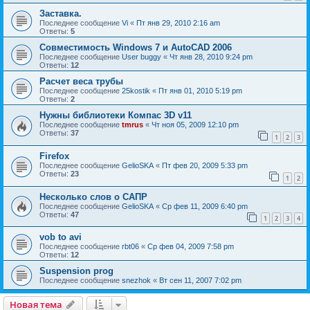
Заставка.
Последнее сообщение
Vi
«
Пт янв 29, 2010 2:16 am
Ответы:
5
Совместимость Windows 7 и AutoCAD 2006
Последнее сообщение
User buggy
«
Чт янв 28, 2010 9:24 pm
Ответы:
12
Расчет веса трубы
Последнее сообщение
25kostik
«
Пт янв 01, 2010 5:19 pm
Ответы:
2
Нужны библиотеки Компас 3D v11
Последнее сообщение
tmrus
«
Чт ноя 05, 2009 12:10 pm
Ответы:
37
1
2
3
Firefox
Последнее сообщение
GelioSKA
«
Пт фев 20, 2009 5:33 pm
Ответы:
23
1
2
Несколько слов о САПР
Последнее сообщение
GelioSKA
«
Ср фев 11, 2009 6:40 pm
Ответы:
47
1
2
3
4
vob to avi
Последнее сообщение
rbt06
«
Ср фев 04, 2009 7:58 pm
Ответы:
12
Suspension prog
Последнее сообщение
snezhok
«
Вт сен 11, 2007 7:02 pm
Новая тема