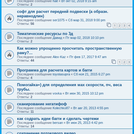
Последнее сообщение
hait
«
Вт окт 02, 2018 9:15 am
Ответы:
2
софт для расчет передней подвески (а образн.
неравнодлин)
Последнее сообщение
ser1075
«
Сб мар 31, 2018 9:00 pm
Ответы:
56
1
2
3
4
Тематические ресурсы по 3д
Последнее сообщение
Давид
«
Пт мар 02, 2018 10:10 pm
Ответы:
2
Как можно упрощенно просчитать пространственную
раму?...
Последнее сообщение
Alex-Kaz
«
Пт фев 17, 2017 9:47 am
Ответы:
44
1
2
3
Программа для расчета картов и багги
Последнее сообщение
toyotasupra
«
Сб ноя 21, 2015 6:27 pm
Ответы:
4
Помогайка=) для определения мах скорости, пч, веса
трубы.
Последнее сообщение
vovka
«
Вт июн 30, 2015 10:12 pm
Ответы:
2
сканирование негатифоф
Последнее сообщение
Kolechko87
«
Вт авг 20, 2013 4:55 pm
Ответы:
11
как содрать идеи багги и сделать чертежи
Последнее сообщение
bersan
«
Вт июн 25, 2013 4:42 pm
Ответы:
14
сохранение потокового видео