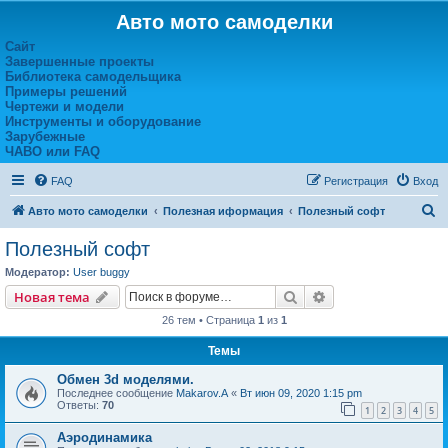
Авто мото самоделки
Сайт
Завершенные проекты
Библиотека самодельщика
Примеры решений
Чертежи и модели
Инструменты и оборудование
Зарубежные
ЧАВО или FAQ
FAQ
Регистрация
Вход
П
Авто мото самоделки
Полезная иформация
Полезный софт
о
Полезный софт
и
Модератор:
User buggy
с
Поиск
Расширенный пои
Новая тема
к
26 тем • Страница
1
из
1
Темы
Обмен 3d моделями.
Последнее сообщение
Makarov.A
«
Вт июн 09, 2020 1:15 pm
Ответы:
70
1
2
3
4
5
Аэродинамика