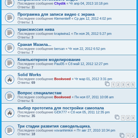
Последнее сообщение
Chydik
«
Чт апр 04, 2013 10:18 pm
Ответы:
11
Программа для записи видео с экрана
Последнее сообщение
Klementieff
«
Ср дек 12, 2012 4:02 pm
Ответы:
1
трансмиссия нива
Последнее сообщение
krapiwina1
«
Пн ноя 26, 2012 5:27 pm
Ответы:
3
Сраная Мазила...
Последнее сообщение
bersan
«
Чт ноя 22, 2012 6:52 pm
Ответы:
7
Компьютерное моделирование
Последнее сообщение
Paul35
«
Сб май 12, 2012 12:27 pm
Ответы:
7
Solid Works
Последнее сообщение
Bookvoed
«
Чт мар 01, 2012 3:31 pm
Ответы:
69
1
2
3
4
5
Вопрос специалистам
Последнее сообщение
Bookvoed
«
Пн ноя 07, 2011 10:08 am
Ответы:
5
выбор прототипа для постройки самопала
Последнее сообщение
GEK777
«
Сб ноя 05, 2011 12:35 pm
Ответы:
35
1
2
3
Три стадии развития самодельщика.
Последнее сообщение
vovanhimkin
«
Пт авг 27, 2010 10:34 pm
Ответы:
18
1
2