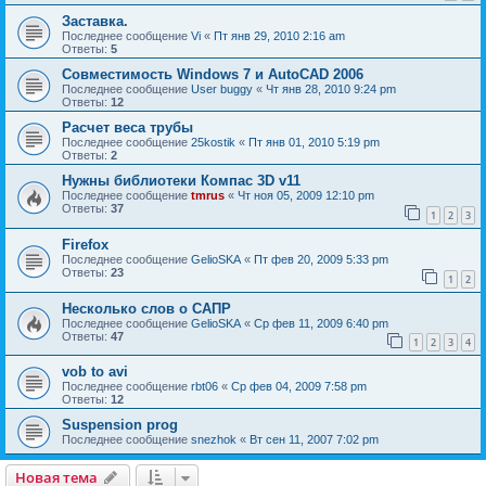
Заставка.
Последнее сообщение
Vi
«
Пт янв 29, 2010 2:16 am
Ответы:
5
Совместимость Windows 7 и AutoCAD 2006
Последнее сообщение
User buggy
«
Чт янв 28, 2010 9:24 pm
Ответы:
12
Расчет веса трубы
Последнее сообщение
25kostik
«
Пт янв 01, 2010 5:19 pm
Ответы:
2
Нужны библиотеки Компас 3D v11
Последнее сообщение
tmrus
«
Чт ноя 05, 2009 12:10 pm
Ответы:
37
1
2
3
Firefox
Последнее сообщение
GelioSKA
«
Пт фев 20, 2009 5:33 pm
Ответы:
23
1
2
Несколько слов о САПР
Последнее сообщение
GelioSKA
«
Ср фев 11, 2009 6:40 pm
Ответы:
47
1
2
3
4
vob to avi
Последнее сообщение
rbt06
«
Ср фев 04, 2009 7:58 pm
Ответы:
12
Suspension prog
Последнее сообщение
snezhok
«
Вт сен 11, 2007 7:02 pm
Новая тема