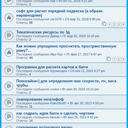
Последнее сообщение
hait
«
Вт окт 02, 2018 9:15 am
Ответы:
2
софт для расчет передней подвески (а образн.
неравнодлин)
Последнее сообщение
ser1075
«
Сб мар 31, 2018 9:00 pm
Ответы:
56
1
2
3
4
Тематические ресурсы по 3д
Последнее сообщение
Давид
«
Пт мар 02, 2018 10:10 pm
Ответы:
2
Как можно упрощенно просчитать пространственную
раму?...
Последнее сообщение
Alex-Kaz
«
Пт фев 17, 2017 9:47 am
Ответы:
44
1
2
3
Программа для расчета картов и багги
Последнее сообщение
toyotasupra
«
Сб ноя 21, 2015 6:27 pm
Ответы:
4
Помогайка=) для определения мах скорости, пч, веса
трубы.
Последнее сообщение
vovka
«
Вт июн 30, 2015 10:12 pm
Ответы:
2
сканирование негатифоф
Последнее сообщение
Kolechko87
«
Вт авг 20, 2013 4:55 pm
Ответы:
11
как содрать идеи багги и сделать чертежи
Последнее сообщение
bersan
«
Вт июн 25, 2013 4:42 pm
Ответы:
14
сохранение потокового видео