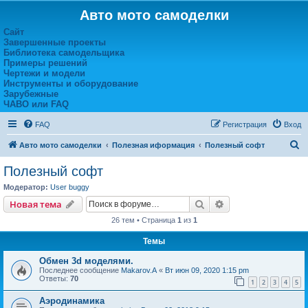
Авто мото самоделки
Сайт
Завершенные проекты
Библиотека самодельщика
Примеры решений
Чертежи и модели
Инструменты и оборудование
Зарубежные
ЧАВО или FAQ
FAQ
Регистрация
Вход
П
Авто мото самоделки
Полезная иформация
Полезный софт
о
Полезный софт
и
Модератор:
User buggy
с
Поиск
Расширенный пои
Новая тема
к
26 тем • Страница
1
из
1
Темы
Обмен 3d моделями.
Последнее сообщение
Makarov.A
«
Вт июн 09, 2020 1:15 pm
Ответы:
70
1
2
3
4
5
Аэродинамика