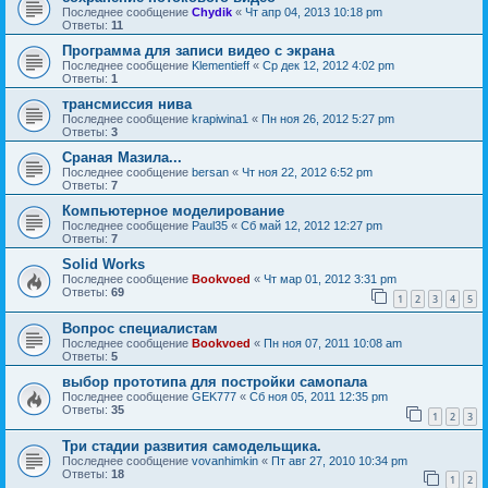
Последнее сообщение
Chydik
«
Чт апр 04, 2013 10:18 pm
Ответы:
11
Программа для записи видео с экрана
Последнее сообщение
Klementieff
«
Ср дек 12, 2012 4:02 pm
Ответы:
1
трансмиссия нива
Последнее сообщение
krapiwina1
«
Пн ноя 26, 2012 5:27 pm
Ответы:
3
Сраная Мазила...
Последнее сообщение
bersan
«
Чт ноя 22, 2012 6:52 pm
Ответы:
7
Компьютерное моделирование
Последнее сообщение
Paul35
«
Сб май 12, 2012 12:27 pm
Ответы:
7
Solid Works
Последнее сообщение
Bookvoed
«
Чт мар 01, 2012 3:31 pm
Ответы:
69
1
2
3
4
5
Вопрос специалистам
Последнее сообщение
Bookvoed
«
Пн ноя 07, 2011 10:08 am
Ответы:
5
выбор прототипа для постройки самопала
Последнее сообщение
GEK777
«
Сб ноя 05, 2011 12:35 pm
Ответы:
35
1
2
3
Три стадии развития самодельщика.
Последнее сообщение
vovanhimkin
«
Пт авг 27, 2010 10:34 pm
Ответы:
18
1
2