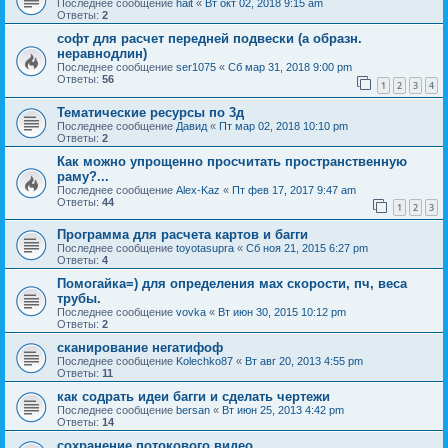
Последнее сообщение
hait
«
Вт окт 02, 2018 9:15 am
Ответы:
2
софт для расчет передней подвески (а образн.
неравнодлин)
Последнее сообщение
ser1075
«
Сб мар 31, 2018 9:00 pm
Ответы:
56
1
2
3
4
Тематические ресурсы по 3д
Последнее сообщение
Давид
«
Пт мар 02, 2018 10:10 pm
Ответы:
2
Как можно упрощенно просчитать пространственную
раму?...
Последнее сообщение
Alex-Kaz
«
Пт фев 17, 2017 9:47 am
Ответы:
44
1
2
3
Программа для расчета картов и багги
Последнее сообщение
toyotasupra
«
Сб ноя 21, 2015 6:27 pm
Ответы:
4
Помогайка=) для определения мах скорости, пч, веса
трубы.
Последнее сообщение
vovka
«
Вт июн 30, 2015 10:12 pm
Ответы:
2
сканирование негатифоф
Последнее сообщение
Kolechko87
«
Вт авг 20, 2013 4:55 pm
Ответы:
11
как содрать идеи багги и сделать чертежи
Последнее сообщение
bersan
«
Вт июн 25, 2013 4:42 pm
Ответы:
14
сохранение потокового видео