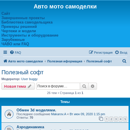
Авто мото самоделки
Сайт
Завершенные проекты
Библиотека самодельщика
Примеры решений
Чертежи и модели
Инструменты и оборудование
Зарубежные
ЧАВО или FAQ
FAQ
Регистрация
Вход
П
Авто мото самоделки
Полезная иформация
Полезный софт
о
Полезный софт
и
Модератор:
User buggy
с
Поиск
Расширенный пои
Новая тема
к
26 тем • Страница
1
из
1
Темы
Обмен 3d моделями.
Последнее сообщение
Makarov.A
«
Вт июн 09, 2020 1:15 pm
Ответы:
70
1
2
3
4
5
Аэродинамика