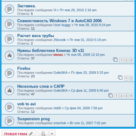
Заставка.
Последнее сообщение
Vi
«
Пт янв 29, 2010 2:16 am
Ответы:
5
Совместимость Windows 7 и AutoCAD 2006
Последнее сообщение
User buggy
«
Чт янв 28, 2010 9:24 pm
Ответы:
12
Расчет веса трубы
Последнее сообщение
25kostik
«
Пт янв 01, 2010 5:19 pm
Ответы:
2
Нужны библиотеки Компас 3D v11
Последнее сообщение
tmrus
«
Чт ноя 05, 2009 12:10 pm
Ответы:
37
1
2
3
Firefox
Последнее сообщение
GelioSKA
«
Пт фев 20, 2009 5:33 pm
Ответы:
23
1
2
Несколько слов о САПР
Последнее сообщение
GelioSKA
«
Ср фев 11, 2009 6:40 pm
Ответы:
47
1
2
3
4
vob to avi
Последнее сообщение
rbt06
«
Ср фев 04, 2009 7:58 pm
Ответы:
12
Suspension prog
Последнее сообщение
snezhok
«
Вт сен 11, 2007 7:02 pm
Новая тема