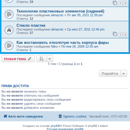
Ответы:
19
1
2
Технологии пластиковых элементов (сидений)
Последнее сообщение
almaznic
«
Пт авг 05, 2011 11:39 pm
Ответы:
12
Стекло пластик
Последнее сообщение
almaznic
«
Ср июл 27, 2011 12:46 pm
Ответы:
27
1
2
Как востановить отколотую часть корпуса фары
Последнее сообщение
Nitro
«
Пн янв 26, 2009 12:55 am
Ответы:
1
Новая тема
5 тем • Страница
1
из
1
Перейти
ПРАВА ДОСТУПА
Вы
не можете
начинать темы
Вы
не можете
отвечать на сообщения
Вы
не можете
редактировать свои сообщения
Вы
не можете
удалять свои сообщения
Вы
не можете
добавлять вложения
Авто мото самоделки
Удалить cookies
Часовой пояс:
UTC+03:00
Создано на основе
phpBB
® Forum Software © phpBB Limited
Русская поддержка phpBB