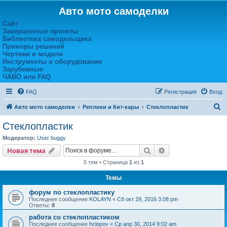
Авто мото самоделки
Сайт
Завершенные проекты
Библиотека самодельщика
Примеры решений
Чертежи и модели
Инструменты и оборудование
Зарубежные
ЧАВО или FAQ
FAQ
Регистрация
Вход
П
Авто мото самоделки
Реплики и Кит-кары
Стеклопластик
о
Стеклопластик
и
Модератор:
User buggy
с
Поиск
Расширенный пои
Новая тема
к
5 тем • Страница
1
из
1
Темы
форум по стеклопластику
Последнее сообщение
KOLAYN
«
Сб окт 29, 2016 3:08 pm
Ответы:
8
работа со стеклопластиком
Последнее сообщение
hclopov
«
Ср апр 30, 2014 9:02 am