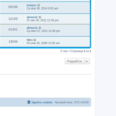
hclopov
69199
Ср апр 30, 2014 9:02 am
almaznic
32109
Пт авг 05, 2011 11:39 pm
almaznic
61451
Ср июл 27, 2011 12:46 pm
Nitro
19049
Пн янв 26, 2009 12:55 am
5 тем • Страница
1
из
1
Перейти
Удалить cookies
Часовой пояс:
UTC+03:00