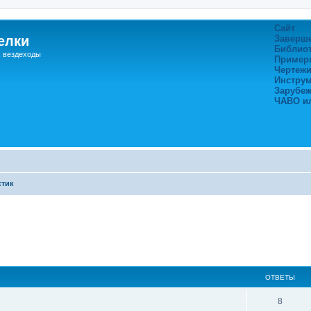
Сайт
елки
Заверш
Библио
, вездеходы
Пример
Чертежи
Инстру
Зарубе
ЧАВО и
стик
ширенный поиск
ОТВЕТЫ
8