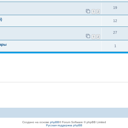
19
1
2
)
12
27
1
2
фары
1
Создано на основе
phpBB
® Forum Software © phpBB Limited
Русская поддержка phpBB