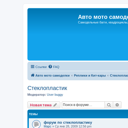
Авто мото самод
Самодельные багги, квадроциклы
Ссылки
FAQ
Авто мото самоделки
Реплики и Кит-кары
Стеклопла
Стеклопластик
Модератор:
User buggy
Поиск
Рас
Новая тема
ТЕМЫ
форум по стеклопластику
Марс
»
Ср янв 28, 2009 12:56 pm