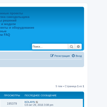
енные проекты
тека самодельщика
ы решений
 и модели
менты и оборудование
жные
ли FAQ
Поиск
Расширенный по
Регистрация
Вход
5 тем • Страница
1
из
1
ПРОСМОТРЫ
ПОСЛЕДНЕЕ СООБЩЕНИЕ
KOLAYN
195379
Сб окт 29, 2016 3:08 pm