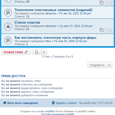
Ответы:
19
1
2
Технологии пластиковых элементов (сидений)
Последнее сообщение
almaznic
«
Пт авг 05, 2011 11:39 pm
Ответы:
12
Стекло пластик
Последнее сообщение
almaznic
«
Ср июл 27, 2011 12:46 pm
Ответы:
27
1
2
Как востановить отколотую часть корпуса фары
Последнее сообщение
Nitro
«
Пн янв 26, 2009 12:55 am
Ответы:
1
Новая тема
5 тем • Страница
1
из
1
Перейти
ПРАВА ДОСТУПА
Вы
не можете
начинать темы
Вы
не можете
отвечать на сообщения
Вы
не можете
редактировать свои сообщения
Вы
не можете
удалять свои сообщения
Вы
не можете
добавлять вложения
Авто мото самоделки
Удалить cookies
Часовой пояс:
UTC+03:00
Создано на основе
phpBB
® Forum Software © phpBB Limited
Русская поддержка phpBB