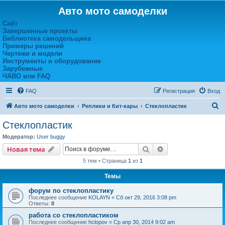
Авто мото самоделки
Сайт
Завершенные проекты
Библиотека самодельщика
Примеры решений
Чертежи и модели
Инструменты и оборудование
Зарубежные
ЧАВО или FAQ
FAQ
Регистрация
Вход
П
Авто мото самоделки
Реплики и Кит-кары
Стеклопластик
о
Стеклопластик
и
Модератор:
User buggy
с
Поиск
Расширенный пои
Новая тема
к
5 тем • Страница
1
из
1
Темы
форум по стеклопластику
Последнее сообщение
KOLAYN
«
Сб окт 29, 2016 3:08 pm
Ответы:
8
работа со стеклопластиком
Последнее сообщение
hclopov
«
Ср апр 30, 2014 9:02 am