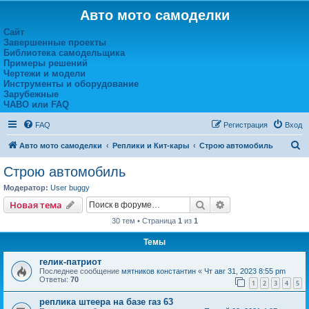
Авто мото самоделки
Сайт
Завершенные проекты
Библиотека самодельщика
Примеры решений
Чертежи и модели
Инструменты и оборудование
Зарубежные
ЧАВО или FAQ
FAQ
Регистрация
Вход
П
Авто мото самоделки
Реплики и Кит-кары
Строю автомобиль
о
Строю автомобиль
и
Модератор:
User buggy
с
Поиск
Расширенный пои
Новая тема
к
30 тем • Страница
1
из
1
Темы
гелик-патриот
Последнее сообщение
мятников константин
«
Чт авг 31, 2023 8:55 pm
Ответы:
70
1
2
3
4
5
реплика штеера на базе газ 63