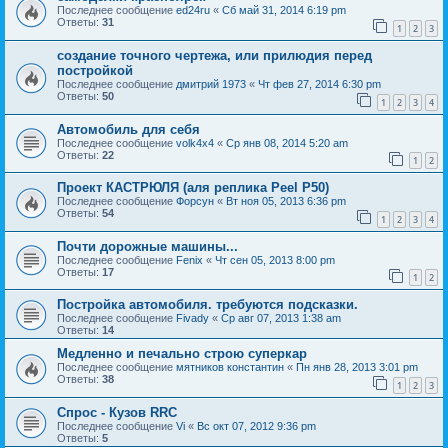
Последнее сообщение
ed24ru
«
Сб май 31, 2014 6:19 pm
Ответы:
31
1
2
3
создание точного чертежа, или прилюдия перед
постройкой
Последнее сообщение
дмитрий 1973
«
Чт фев 27, 2014 6:30 pm
Ответы:
50
1
2
3
4
Автомобиль для себя
Последнее сообщение
volk4x4
«
Ср янв 08, 2014 5:20 am
Ответы:
22
1
2
Проект КАСТРЮЛЯ (аля реплика Peel P50)
Последнее сообщение
Форсун
«
Вт ноя 05, 2013 6:36 pm
Ответы:
54
1
2
3
4
Почти дорожные машины...
Последнее сообщение
Fenix
«
Чт сен 05, 2013 8:00 pm
Ответы:
17
1
2
Постройка автомобиля. требуются подсказки.
Последнее сообщение
Fivady
«
Ср авг 07, 2013 1:38 am
Ответы:
14
Медленно и печально строю суперкар
Последнее сообщение
мятников константин
«
Пн янв 28, 2013 3:01 pm
Ответы:
38
1
2
3
Спрос - Кузов RRC
Последнее сообщение
Vi
«
Вс окт 07, 2012 9:36 pm
Ответы:
5