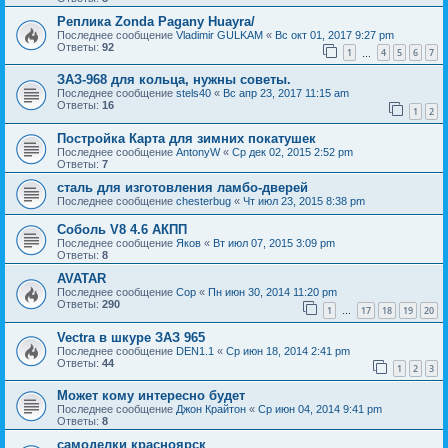
Реплика Zonda Pagany Huayra/
Последнее сообщение
Vladimir GULKAM
«
Вс окт 01, 2017 9:27 pm
Ответы:
92
1
4
5
6
7
…
ЗАЗ-968 для кольца, нужны советы.
Последнее сообщение
stels40
«
Вс апр 23, 2017 11:15 am
Ответы:
16
1
2
Постройка Карта для зимних покатушек
Последнее сообщение
AntonyW
«
Ср дек 02, 2015 2:52 pm
Ответы:
7
сталь для изготовления ламбо-дверей
Последнее сообщение
chesterbug
«
Чт июл 23, 2015 8:38 pm
Соболь V8 4.6 АКПП
Последнее сообщение
Яков
«
Вт июл 07, 2015 3:09 pm
Ответы:
8
AVATAR
Последнее сообщение
Cop
«
Пн июн 30, 2014 11:20 pm
Ответы:
290
1
17
18
19
20
…
Vectra в шкуре ЗАЗ 965
Последнее сообщение
DEN1.1
«
Ср июн 18, 2014 2:41 pm
Ответы:
44
1
2
3
Может кому интересно будет
Последнее сообщение
Джон Крайтон
«
Ср июн 04, 2014 9:41 pm
Ответы:
8
самоделки красноярск