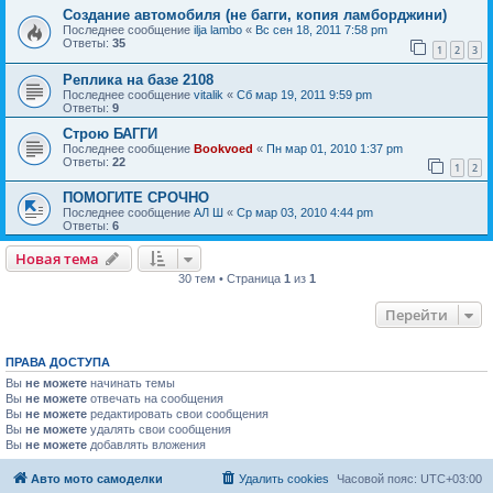
Создание автомобиля (не багги, копия ламборджини)
Последнее сообщение
ilja lambo
«
Вс сен 18, 2011 7:58 pm
Ответы:
35
1
2
3
Реплика на базе 2108
Последнее сообщение
vitalik
«
Сб мар 19, 2011 9:59 pm
Ответы:
9
Строю БАГГИ
Последнее сообщение
Bookvoed
«
Пн мар 01, 2010 1:37 pm
Ответы:
22
1
2
ПОМОГИТЕ СРОЧНО
Последнее сообщение
АЛ Ш
«
Ср мар 03, 2010 4:44 pm
Ответы:
6
Новая тема
30 тем • Страница
1
из
1
Перейти
ПРАВА ДОСТУПА
Вы
не можете
начинать темы
Вы
не можете
отвечать на сообщения
Вы
не можете
редактировать свои сообщения
Вы
не можете
удалять свои сообщения
Вы
не можете
добавлять вложения
Авто мото самоделки
Удалить cookies
Часовой пояс:
UTC+03:00