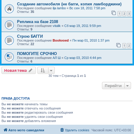
Создание автомобиля (не багги, копия ламборджини)
Последнее сообщение
ilja lambo
«
Вс сен 18, 2011 7:58 pm
Ответы:
35
1
2
3
Реплика на базе 2108
Последнее сообщение
vitalik
«
Сб мар 19, 2011 9:59 pm
Ответы:
9
Строю БАГГИ
Последнее сообщение
Bookvoed
«
Пн мар 01, 2010 1:37 pm
Ответы:
22
1
2
ПОМОГИТЕ СРОЧНО
Последнее сообщение
АЛ Ш
«
Ср мар 03, 2010 4:44 pm
Ответы:
6
Новая тема
30 тем • Страница
1
из
1
Перейти
ПРАВА ДОСТУПА
Вы
не можете
начинать темы
Вы
не можете
отвечать на сообщения
Вы
не можете
редактировать свои сообщения
Вы
не можете
удалять свои сообщения
Вы
не можете
добавлять вложения
Авто мото самоделки
Удалить cookies
Часовой пояс:
UTC+03:00