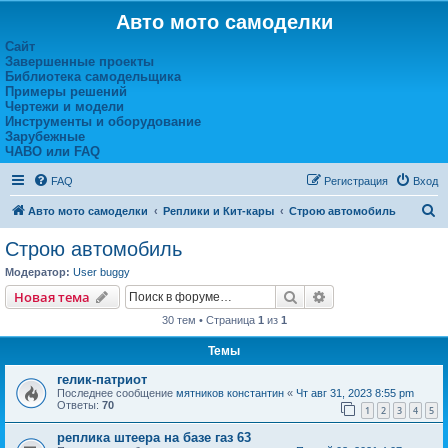
Авто мото самоделки
Сайт
Завершенные проекты
Библиотека самодельщика
Примеры решений
Чертежи и модели
Инструменты и оборудование
Зарубежные
ЧАВО или FAQ
FAQ
Регистрация
Вход
П
Авто мото самоделки
Реплики и Кит-кары
Строю автомобиль
о
Строю автомобиль
и
Модератор:
User buggy
с
Поиск
Расширенный пои
Новая тема
к
30 тем • Страница
1
из
1
Темы
гелик-патриот
Последнее сообщение
мятников константин
«
Чт авг 31, 2023 8:55 pm
Ответы:
70
1
2
3
4
5
реплика штеера на базе газ 63