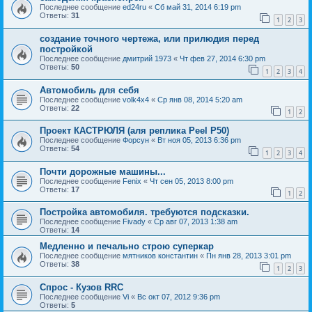
Последнее сообщение
ed24ru
«
Сб май 31, 2014 6:19 pm
Ответы:
31
1
2
3
создание точного чертежа, или прилюдия перед
постройкой
Последнее сообщение
дмитрий 1973
«
Чт фев 27, 2014 6:30 pm
Ответы:
50
1
2
3
4
Автомобиль для себя
Последнее сообщение
volk4x4
«
Ср янв 08, 2014 5:20 am
Ответы:
22
1
2
Проект КАСТРЮЛЯ (аля реплика Peel P50)
Последнее сообщение
Форсун
«
Вт ноя 05, 2013 6:36 pm
Ответы:
54
1
2
3
4
Почти дорожные машины...
Последнее сообщение
Fenix
«
Чт сен 05, 2013 8:00 pm
Ответы:
17
1
2
Постройка автомобиля. требуются подсказки.
Последнее сообщение
Fivady
«
Ср авг 07, 2013 1:38 am
Ответы:
14
Медленно и печально строю суперкар
Последнее сообщение
мятников константин
«
Пн янв 28, 2013 3:01 pm
Ответы:
38
1
2
3
Спрос - Кузов RRC
Последнее сообщение
Vi
«
Вс окт 07, 2012 9:36 pm
Ответы:
5