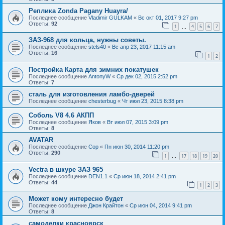
Реплика Zonda Pagany Huayra/
Последнее сообщение
Vladimir GULKAM
«
Вс окт 01, 2017 9:27 pm
Ответы:
92
1
4
5
6
7
…
ЗАЗ-968 для кольца, нужны советы.
Последнее сообщение
stels40
«
Вс апр 23, 2017 11:15 am
Ответы:
16
1
2
Постройка Карта для зимних покатушек
Последнее сообщение
AntonyW
«
Ср дек 02, 2015 2:52 pm
Ответы:
7
сталь для изготовления ламбо-дверей
Последнее сообщение
chesterbug
«
Чт июл 23, 2015 8:38 pm
Соболь V8 4.6 АКПП
Последнее сообщение
Яков
«
Вт июл 07, 2015 3:09 pm
Ответы:
8
AVATAR
Последнее сообщение
Cop
«
Пн июн 30, 2014 11:20 pm
Ответы:
290
1
17
18
19
20
…
Vectra в шкуре ЗАЗ 965
Последнее сообщение
DEN1.1
«
Ср июн 18, 2014 2:41 pm
Ответы:
44
1
2
3
Может кому интересно будет
Последнее сообщение
Джон Крайтон
«
Ср июн 04, 2014 9:41 pm
Ответы:
8
самоделки красноярск