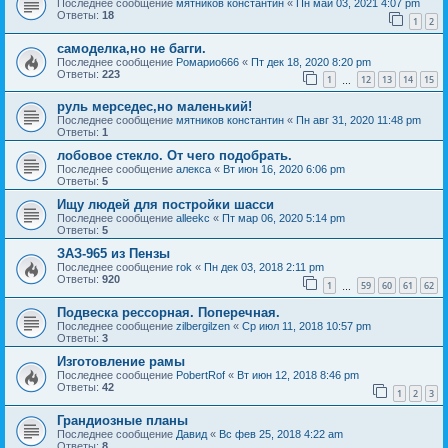
Последнее сообщение
мятников константин
«
Пн май 03, 2021 4:07 pm
Ответы:
18
1
2
самоделка,но не багги.
Последнее сообщение
Ромарио666
«
Пт дек 18, 2020 8:20 pm
Ответы:
223
1
12
13
14
15
…
руль мерседес,но маленький!
Последнее сообщение
мятников константин
«
Пн авг 31, 2020 11:48 pm
Ответы:
1
лобовое стекло. От чего подобрать.
Последнее сообщение
алекса
«
Вт июн 16, 2020 6:06 pm
Ответы:
5
Ищу людей для постройки шасси
Последнее сообщение
alleekc
«
Пт мар 06, 2020 5:14 pm
Ответы:
5
ЗАЗ-965 из Пензы
Последнее сообщение
rok
«
Пн дек 03, 2018 2:11 pm
Ответы:
920
1
59
60
61
62
…
Подвеска рессорная. Поперечная.
Последнее сообщение
zilbergilzen
«
Ср июл 11, 2018 10:57 pm
Ответы:
3
Изготовление рамы
Последнее сообщение
PobertRof
«
Вт июн 12, 2018 8:46 pm
Ответы:
42
1
2
3
Грандиозные планы
Последнее сообщение
Давид
«
Вс фев 25, 2018 4:22 am
Ответы:
8