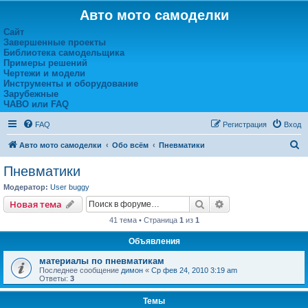
Авто мото самоделки
Сайт
Завершенные проекты
Библиотека самодельщика
Примеры решений
Чертежи и модели
Инструменты и оборудование
Зарубежные
ЧАВО или FAQ
FAQ
Регистрация
Вход
П
Авто мото самоделки
Обо всём
Пневматики
о
Пневматики
и
Модератор:
User buggy
с
Поиск
Расширенный пои
Новая тема
к
41 тема • Страница
1
из
1
Объявления
материалы по пневматикам
Последнее сообщение
димон
«
Ср фев 24, 2010 3:19 am
Ответы:
3
Темы