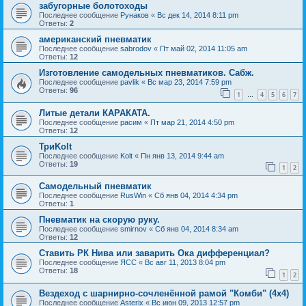
забугорные болотоходы
Последнее сообщение
Рунаков
«
Вс дек 14, 2014 8:11 pm
Ответы:
2
американский пневматик
Последнее сообщение
sabrodov
«
Пт май 02, 2014 11:05 am
Ответы:
12
Изготовление самодельных пневматиков. Сабж.
Последнее сообщение
pavlik
«
Вс мар 23, 2014 7:59 pm
Ответы:
96
1
4
5
6
7
…
Литые детали КАРАКАТА.
Последнее сообщение
расим
«
Пт мар 21, 2014 4:50 pm
Ответы:
12
ТриKolt
Последнее сообщение
Kolt
«
Пн янв 13, 2014 9:44 am
Ответы:
19
1
2
Самодельный пневматик
Последнее сообщение
RusWin
«
Сб янв 04, 2014 4:34 pm
Ответы:
1
Пневматик на скорую руку.
Последнее сообщение
smirnov
«
Сб янв 04, 2014 8:34 am
Ответы:
12
Ставить РК Нива или заварить Ока дифференциал?
Последнее сообщение
ЯСС
«
Вс авг 11, 2013 8:04 pm
Ответы:
18
1
2
Вездеход с шарнирно-сочленённой рамой "Комби" (4х4)
Последнее сообщение
Asterix
«
Вс июн 09, 2013 12:57 pm