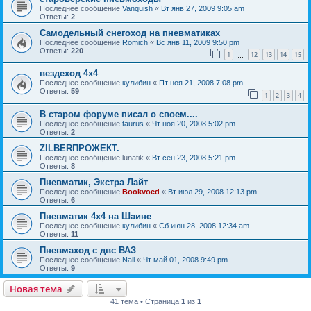
Последнее сообщение
Vanquish
«
Вт янв 27, 2009 9:05 am
Ответы:
2
Самодельный снегоход на пневматиках
Последнее сообщение
Romich
«
Вс янв 11, 2009 9:50 pm
Ответы:
220
1
12
13
14
15
…
вездеход 4х4
Последнее сообщение
кулибин
«
Пт ноя 21, 2008 7:08 pm
Ответы:
59
1
2
3
4
В старом форуме писал о своем....
Последнее сообщение
taurus
«
Чт ноя 20, 2008 5:02 pm
Ответы:
2
ZILBERПРОЖЕКТ.
Последнее сообщение
lunatik
«
Вт сен 23, 2008 5:21 pm
Ответы:
8
Пневматик, Экстра Лайт
Последнее сообщение
Bookvoed
«
Вт июл 29, 2008 12:13 pm
Ответы:
6
Пневматик 4х4 на Шаине
Последнее сообщение
кулибин
«
Сб июн 28, 2008 12:34 am
Ответы:
11
Пневмаход с двс ВАЗ
Последнее сообщение
Nail
«
Чт май 01, 2008 9:49 pm
Ответы:
9
Новая тема
41 тема • Страница
1
из
1