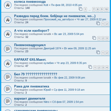
колеса пневмохода
Последнее сообщение
Kolt
«
Пн фев 08, 2010 4:05 pm
Ответы:
140
1
7
8
9
10
…
Разведка перед боем. 6х6(еще не пневматик, но...)
Последнее сообщение
Прохожий_на_автобусе
«
Чт авг 27, 2009 8:22 pm
Ответы:
24
1
2
А что если наоборот?
Последнее сообщение
lunatik
«
Вс авг 23, 2009 5:04 pm
Ответы:
32
1
2
3
Пневмоквадроцикл
Последнее сообщение
Дмитрий 1974
«
Вт июн 09, 2009 11:25 am
Ответы:
23
1
2
КАРАКАТ 6Х6.Макет.
Последнее сообщение
кулибин
«
Чт апр 23, 2009 8:35 pm
Ответы:
47
1
2
3
4
Бел 79 ????????????????
Последнее сообщение
lunatik
«
Вс фев 22, 2009 9:06 pm
Ответы:
9
Рама для пневматика
Последнее сообщение
Юрий
«
Ср фев 11, 2009 9:18 am
Ответы:
3
вариант движителя
Последнее сообщение
Nitro
«
Сб фев 07, 2009 1:54 pm
Ответы:
2
староверские пневмоходы