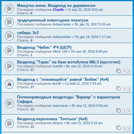
Мишутка мини. Вездеход по деревенски
Последнее сообщение
Chydik
«
Чт апр 23, 2026 9:02 am
Ответы:
8
традиционный новогодние покатухи
Последнее сообщение
dvbaxmetiev
«
Вс дек 31, 2017 5:26 am
сибирь 3х3
Последнее сообщение
dvbaxmetiev
«
Пн дек 19, 2016 7:17 am
Ответы:
9
Вездеход "Чибис" 4*4 (ШСР)
Последнее сообщение
Viktor 159
«
Пн ноя 28, 2016 8:09 pm
Ответы:
1
Вездеход "Тарас" на базе мотоблока МБ-3 (прототип)
Последнее сообщение
Ivan66
«
Вс ноя 20, 2016 4:19 pm
Ответы:
17
1
2
Вездеход с "ломающейся" рамой "Бобик" (4х4)
Последнее сообщение
ilya38
«
Ср май 11, 2016 7:43 am
Ответы:
27
1
2
Полноприводные вездеходы "Варвар" с вариатором
Сафари.
Последнее сообщение
анатольич
«
Вт апр 12, 2016 9:50 pm
Ответы:
15
1
2
Вездеход-переломка "Топтыга" (4х4)
Последнее сообщение
Asterix
«
Вс ноя 01, 2015 3:19 am
Ответы:
21
1
2