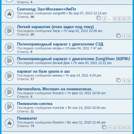
Ответы:
4
Снегоход: Заз+Москвич+ИжПл
Последнее сообщение
sergei48
«
Вс апр 07, 2013 12:13 am
Ответы:
96
1
4
5
6
7
…
Легкий каракатик (пока задел под тему)
Последнее сообщение
Serje
«
Пт мар 02, 2012 10:28 am
Ответы:
20
1
2
Полноприводный каракат с двигателем СЗД
Последнее сообщение
skripa
«
Сб июн 04, 2011 7:47 am
Ответы:
9
Полноприводный каракат с двигателем ZongShen 162FMJ
Последнее сообщение
Белый Дом
«
Пт июн 03, 2011 12:22 pm
каракат на базе урала и заз
Последнее сообщение
минка
«
Чт апр 14, 2011 4:24 pm
Ответы:
17
1
2
Автомобиль Москвич на пневматиках.
Последнее сообщение
Romich
«
Чт фев 10, 2011 10:59 am
Ответы:
4
Пневматик-сеялка
Последнее сообщение
IronLink
«
Вт сен 14, 2010 10:50 am
Ответы:
11
Пневматег
Последнее сообщение
Romich
«
Вс июл 11, 2010 12:46 am
Ответы:
74
1
2
3
4
5