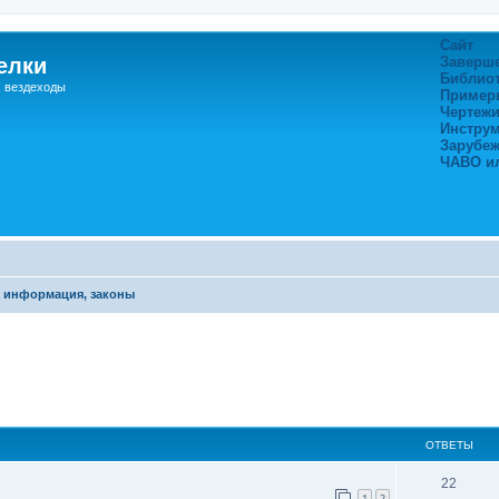
Сайт
елки
Заверш
Библио
, вездеходы
Пример
Чертежи
Инстру
Зарубе
ЧАВО и
 информация, законы
ширенный поиск
ОТВЕТЫ
22
1
2