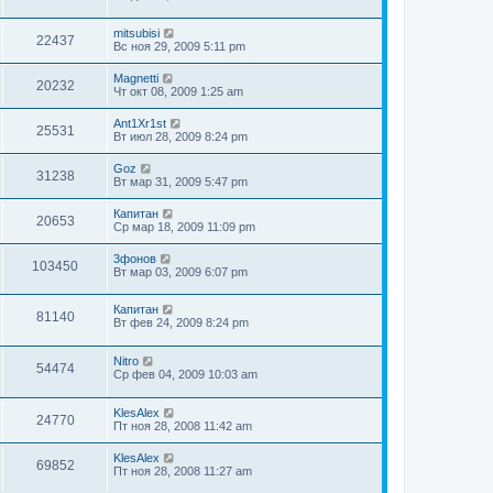
mitsubisi
22437
Вс ноя 29, 2009 5:11 pm
Magnetti
20232
Чт окт 08, 2009 1:25 am
Ant1Xr1st
25531
Вт июл 28, 2009 8:24 pm
Goz
31238
Вт мар 31, 2009 5:47 pm
Капитан
20653
Ср мар 18, 2009 11:09 pm
3фонов
103450
Вт мар 03, 2009 6:07 pm
Капитан
81140
Вт фев 24, 2009 8:24 pm
Nitro
54474
Ср фев 04, 2009 10:03 am
KlesAlex
24770
Пт ноя 28, 2008 11:42 am
KlesAlex
69852
Пт ноя 28, 2008 11:27 am