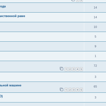
года
14
анственной раме
14
10
5
9
1
72
1
2
3
4
5
3
ельной машине
65
1
2
3
4
5
О)
3