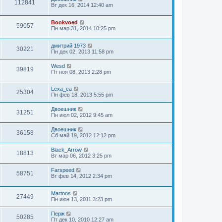
112841
Вт дек 16, 2014 12:40 am
Bookvoed
59057
Пн мар 31, 2014 10:25 pm
дмитрий 1973
30221
Пн дек 02, 2013 11:58 pm
Wesd
39819
Пт ноя 08, 2013 2:28 pm
Lexa_ca
25304
Пн фев 18, 2013 5:55 pm
Двоешник
31251
Пн июл 02, 2012 9:45 am
Двоешник
36158
Сб май 19, 2012 12:12 pm
Black_Arrow
18813
Вт мар 06, 2012 3:25 pm
Farspeed
58751
Вт фев 14, 2012 2:34 pm
Martoos
27449
Пн июн 13, 2011 3:23 pm
Перж
50285
Пт дек 10, 2010 12:27 am