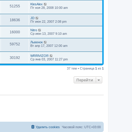
KlesAlex
51255
Пт ноя 28, 2008 10:00 am
JD
18636
Пт июн 22, 2007 2:08 pm
Nitro
16000
Ср июн 13, 2007 9:10 am
Львенок
59752
Вт апр 17, 2007 12:00 am
WRRlVIZOR
30192
Ср янв 03, 2007 11:27 pm
37 тем • Страница
1
из
1
Перейти
Удалить cookies
Часовой пояс:
UTC+03:00