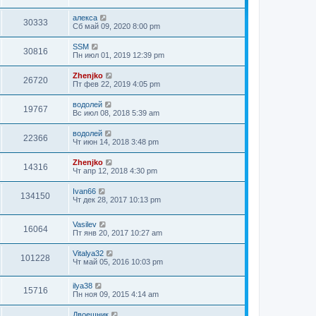
алекса
30333
Сб май 09, 2020 8:00 pm
SSM
30816
Пн июл 01, 2019 12:39 pm
Zhenjko
26720
Пт фев 22, 2019 4:05 pm
водолей
19767
Вс июл 08, 2018 5:39 am
водолей
22366
Чт июн 14, 2018 3:48 pm
Zhenjko
14316
Чт апр 12, 2018 4:30 pm
Ivan66
134150
Чт дек 28, 2017 10:13 pm
Vasilev
16064
Пт янв 20, 2017 10:27 am
Vitalya32
101228
Чт май 05, 2016 10:03 pm
ilya38
15716
Пн ноя 09, 2015 4:14 am
Двоешник