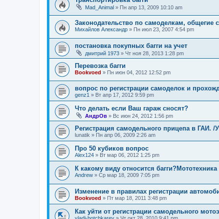
Mad_Animal
»
Пн апр 13, 2009 10:10 am
Законодательство по самоделкам, общегие
Михайлов Александр
»
Пн июл 23, 2007 4:54 pm
постановка покупных багги на учет
дмитрий 1973
»
Чт ноя 28, 2013 1:28 pm
Перевозка багги
Bookvoed
»
Пн июн 04, 2012 12:52 pm
вопрос по регистрации самоделок и прохож
genz1
»
Вт апр 17, 2012 9:59 pm
Что делать если Ваш гараж сносят?
АндрОв
»
Вс июн 24, 2012 1:56 pm
Регистрация самодельного прицепа в ГАИ. 
lunatik
»
Пн апр 06, 2009 2:26 am
Про 50 кубиков вопрос
Alex124
»
Вт мар 06, 2012 1:25 pm
К какому виду относится багги?Мототехника
Andrew
»
Ср мар 18, 2009 7:05 pm
Изменение в правилах регистрации автомоб
Bookvoed
»
Пт мар 18, 2011 3:48 pm
Как уйти от регистрации самодельного мото
vladi-botchkarev
»
Чт окт 28, 2010 9:41 pm