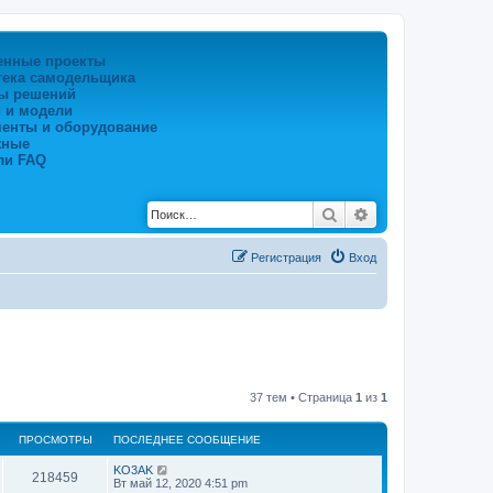
енные проекты
тека самодельщика
ы решений
 и модели
менты и оборудование
жные
ли FAQ
Поиск
Расширенный по
Регистрация
Вход
37 тем • Страница
1
из
1
ПРОСМОТРЫ
ПОСЛЕДНЕЕ СООБЩЕНИЕ
KO3AK
218459
Вт май 12, 2020 4:51 pm