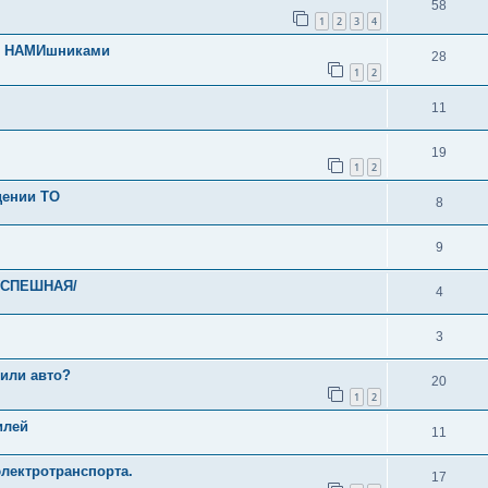
58
1
2
3
4
 с НАМИшниками
28
1
2
11
19
1
2
дении ТО
8
9
/УСПЕШНАЯ/
4
3
 или авто?
20
1
2
илей
11
электротранспорта.
17