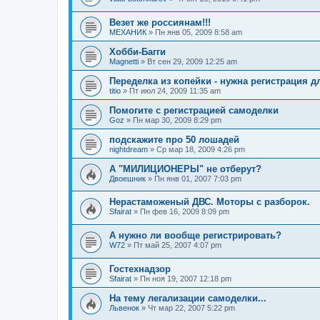
Везет же россиянам!!!
МЕХАНИК
»
Пн янв 05, 2009 8:58 am
Хобби-Багги
Magnetti
»
Вт сен 29, 2009 12:25 am
Переделка из копейки - нужна регистрация д
titio
»
Пт июл 24, 2009 11:35 am
Помогите с регистрацией самоделки
Goz
»
Пн мар 30, 2009 8:29 pm
подскажите про 50 лошадей
nightdream
»
Ср мар 18, 2009 4:26 pm
А "МИЛИЦИОНЕРЫ" не отберут?
Двоешник
»
Пн янв 01, 2007 7:03 pm
Нерастаможеный ДВС. Моторы с разборок.
Sfairat
»
Пн фев 16, 2009 8:09 pm
А нужно ли вообще регистрировать?
W72
»
Пт май 25, 2007 4:07 pm
Гостехнадзор
Sfairat
»
Пн ноя 19, 2007 12:18 pm
На тему легализации самоделки...
Львенок
»
Чт мар 22, 2007 5:22 pm