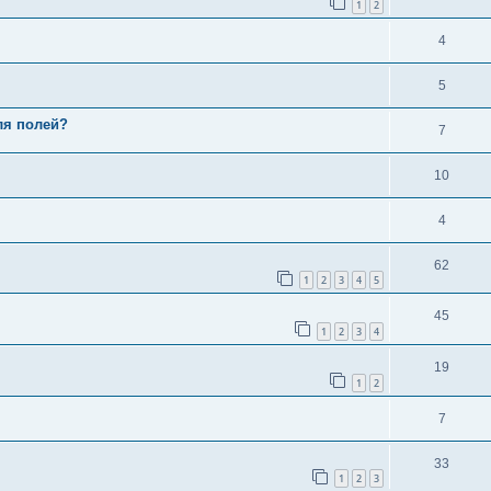
1
2
4
5
ля полей?
7
10
4
62
1
2
3
4
5
45
1
2
3
4
19
1
2
7
33
1
2
3