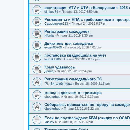
регистрация ATV и UTV в Белоруссии с 2018 
dimkos74
»
Пн фев 13, 2017 6:59 pm
Регламенты и НПА с требованиями к простр
Самоделкин713
»
Пн июн 24, 2019 6:57 pm
Регистрация самоделок
Nikolla
»
Чт фев 21, 2019 9:35 am
Двигатель для самоделки
evgen00709
»
Пт июл 06, 2018 4:01 pm
постановка квадроцикла на учет
larchik1986
»
Пн янв 30, 2017 8:17 pm
Кому удавалось
Давид
»
Чт апр 12, 2018 3:54 pm
Регистрация самодельного ТС
Виталий_Чура
»
Вс окт 18, 2009 8:15 pm
мопед с двиглом от триммера
chesterbug
»
Чт янв 19, 2017 9:30 pm
Собираюсь проехаться по городу на самод
chesterbug
»
Пт апр 22, 2016 6:22 am
Если не подтверждают КБМ (скидку по ОСАГ
Vasilev
»
Вс ноя 08, 2015 4:16 pm
Транспортировка багги