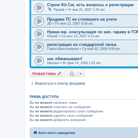
Строю Kit Car, есть вопросы о регистрации
Parasit
»
Чт янв 25, 2007 1:34 am
Продажа ТС не стоявшего на учете
JD
»
Пт июн 22, 2007 9:59 am
Нужна юр. консультация по кап. гаражу в ГСК
GoosE
»
Ср июн 13, 2007 4:13 am
регистрация не стандартной тачки.
Павел Красноперов
»
Ср май 03, 2006 9:09 pm
нас обманывают!
Михаил
»
Вт фев 14, 2006 1:52 am
Новая тема
Вернуться к списку форумов
ПРАВА ДОСТУПА
Вы
не можете
начинать темы
Вы
не можете
отвечать на сообщения
Вы
не можете
редактировать свои сообщения
Вы
не можете
удалять свои сообщения
Вы
не можете
добавлять вложения
Авто мото самоделки