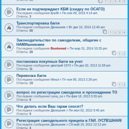
1
2
3
4
5
Если не подтверждают КБМ (скидку по ОСАГО)
Последнее сообщение
ilya38
«
Пн ноя 09, 2015 4:14 am
Ответы:
3
Транспортировка багги
Последнее сообщение
Двоешник
«
Вт дек 16, 2014 12:40 am
Ответы:
58
1
2
3
4
Законодательство по самоделкам, общегие с
НАМИшниками
Последнее сообщение
Bookvoed
«
Пн мар 31, 2014 10:25 pm
Ответы:
28
1
2
постановка покупных багги на учет
Последнее сообщение
дмитрий 1973
«
Пн дек 02, 2013 11:58 pm
Ответы:
11
Перевозка багги
Последнее сообщение
Wesd
«
Пт ноя 08, 2013 2:28 pm
Ответы:
19
1
2
вопрос по регистрации самоделок и прохождении ТО
Последнее сообщение
Lexa_ca
«
Пн фев 18, 2013 5:55 pm
Ответы:
8
Что делать если Ваш гараж сносят?
Последнее сообщение
Двоешник
«
Пн июл 02, 2012 9:45 am
Ответы:
9
Регистрация самодельного прицепа в ГАИ. /УСПЕШНАЯ/
Последнее сообщение
Двоешник
«
Сб май 19, 2012 12:12 pm
Ответы:
4