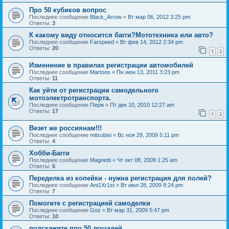
Про 50 кубиков вопрос
Последнее сообщение
Black_Arrow
«
Вт мар 06, 2012 3:25 pm
Ответы:
3
К какому виду относится багги?Мототехника или авто?
Последнее сообщение
Farspeed
«
Вт фев 14, 2012 2:34 pm
Ответы:
20
1
2
Изменение в правилах регистрации автомобилей
Последнее сообщение
Martoos
«
Пн июн 13, 2011 3:23 pm
Ответы:
11
Как уйти от регистрации самодельного
мотоэлектротранспорта.
Последнее сообщение
Перж
«
Пт дек 10, 2010 12:27 am
Ответы:
17
1
2
Везет же россиянам!!!
Последнее сообщение
mitsubisi
«
Вс ноя 29, 2009 5:11 pm
Ответы:
4
Хобби-Багги
Последнее сообщение
Magnetti
«
Чт окт 08, 2009 1:25 am
Ответы:
5
Переделка из копейки - нужна регистрация для полей?
Последнее сообщение
Ant1Xr1st
«
Вт июл 28, 2009 8:24 pm
Ответы:
7
Помогите с регистрацией самоделки
Последнее сообщение
Goz
«
Вт мар 31, 2009 5:47 pm
Ответы:
10
подскажите про 50 лошадей