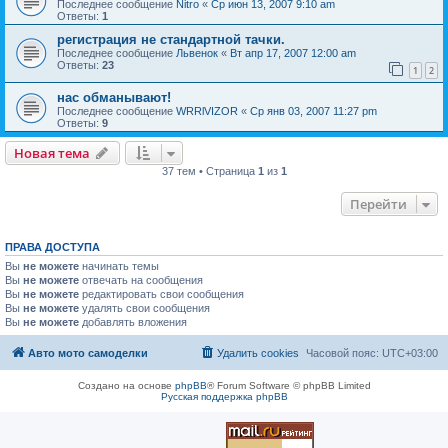
Последнее сообщение
Nitro
«
Ср июн 13, 2007 9:10 am
Ответы:
1
регистрация не стандартной тачки.
Последнее сообщение
Львенок
«
Вт апр 17, 2007 12:00 am
Ответы:
23
1
2
нас обманывают!
Последнее сообщение
WRRlVIZOR
«
Ср янв 03, 2007 11:27 pm
Ответы:
9
Новая тема
37 тем • Страница
1
из
1
Перейти
ПРАВА ДОСТУПА
Вы
не можете
начинать темы
Вы
не можете
отвечать на сообщения
Вы
не можете
редактировать свои сообщения
Вы
не можете
удалять свои сообщения
Вы
не можете
добавлять вложения
Авто мото самоделки
Удалить cookies
Часовой пояс:
UTC+03:00
Создано на основе
phpBB
® Forum Software © phpBB Limited
Русская поддержка phpBB