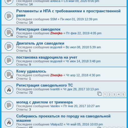
Последнее сообщение
алекса
«
Сб май 09, 2020 8:00 pm
Ответы:
14
Регламенты и НПА с требованиями к пространственной
раме
Последнее сообщение
SSM
«
Пн июл 01, 2019 12:39 pm
Ответы:
14
Регистрация самоделок
Последнее сообщение
Zhenjko
«
Пт фев 22, 2019 4:05 pm
Ответы:
10
Двигатель для самоделки
Последнее сообщение
водолей
«
Вс июл 08, 2018 5:39 am
Ответы:
5
постановка квадроцикла на учет
Последнее сообщение
водолей
«
Чт июн 14, 2018 3:48 pm
Ответы:
9
Кому удавалось
Последнее сообщение
Zhenjko
«
Чт апр 12, 2018 4:30 pm
Ответы:
1
Регистрация самодельного ТС
Последнее сообщение
Ivan66
«
Чт дек 28, 2017 10:13 pm
Ответы:
72
1
2
3
4
5
мопед с двиглом от триммера
Последнее сообщение
Vasilev
«
Пт янв 20, 2017 10:27 am
Ответы:
3
Собираюсь проехаться по городу на самодельной
машине
Последнее сообщение
Vitalya32
«
Чт май 05, 2016 10:03 pm
Ответы:
65