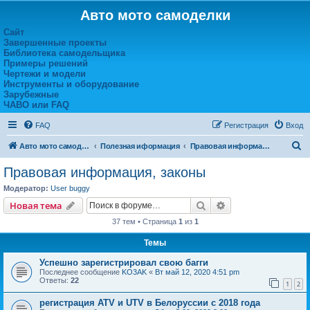
Авто мото самоделки
Сайт
Завершенные проекты
Библиотека самодельщика
Примеры решений
Чертежи и модели
Инструменты и оборудование
Зарубежные
ЧАВО или FAQ
FAQ
Регистрация
Вход
П
Авто мото самоделки
Полезная иформация
Правовая информация, законы
о
Правовая информация, законы
и
Модератор:
User buggy
с
Поиск
Расширенный пои
Новая тема
к
37 тем • Страница
1
из
1
Темы
Успешно зарегистрировал свою багги
Последнее сообщение
KO3AK
«
Вт май 12, 2020 4:51 pm
Ответы:
22
1
2
регистрация ATV и UTV в Белоруссии с 2018 года