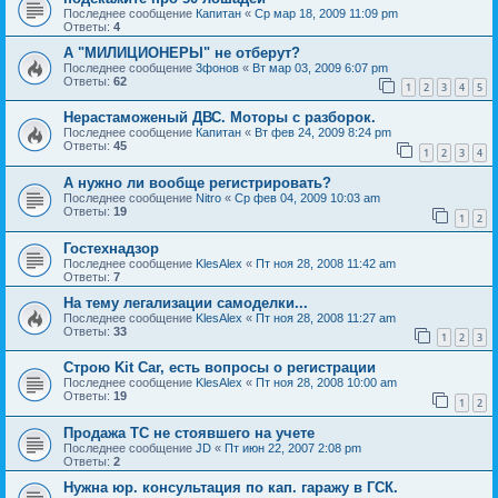
Последнее сообщение
Капитан
«
Ср мар 18, 2009 11:09 pm
Ответы:
4
А "МИЛИЦИОНЕРЫ" не отберут?
Последнее сообщение
3фонов
«
Вт мар 03, 2009 6:07 pm
Ответы:
62
1
2
3
4
5
Нерастаможеный ДВС. Моторы с разборок.
Последнее сообщение
Капитан
«
Вт фев 24, 2009 8:24 pm
Ответы:
45
1
2
3
4
А нужно ли вообще регистрировать?
Последнее сообщение
Nitro
«
Ср фев 04, 2009 10:03 am
Ответы:
19
1
2
Гостехнадзор
Последнее сообщение
KlesAlex
«
Пт ноя 28, 2008 11:42 am
Ответы:
7
На тему легализации самоделки...
Последнее сообщение
KlesAlex
«
Пт ноя 28, 2008 11:27 am
Ответы:
33
1
2
3
Строю Kit Car, есть вопросы о регистрации
Последнее сообщение
KlesAlex
«
Пт ноя 28, 2008 10:00 am
Ответы:
19
1
2
Продажа ТС не стоявшего на учете
Последнее сообщение
JD
«
Пт июн 22, 2007 2:08 pm
Ответы:
2
Нужна юр. консультация по кап. гаражу в ГСК.