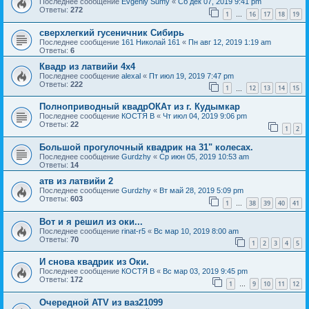
Последнее сообщение
Evgeniy Sumy
«
Сб дек 07, 2019 9:41 pm
Ответы:
272
1
16
17
18
19
…
сверхлегкий гусеничник Сибирь
Последнее сообщение
161 Николай 161
«
Пн авг 12, 2019 1:19 am
Ответы:
6
Квадр из латвийи 4x4
Последнее сообщение
alexal
«
Пт июл 19, 2019 7:47 pm
Ответы:
222
1
12
13
14
15
…
Полноприводный квадрОКАт из г. Кудымкар
Последнее сообщение
КОСТЯ В
«
Чт июл 04, 2019 9:06 pm
Ответы:
22
1
2
Большой прогулочный квадрик на 31" колесах.
Последнее сообщение
Gurdzhy
«
Ср июн 05, 2019 10:53 am
Ответы:
14
атв из латвийи 2
Последнее сообщение
Gurdzhy
«
Вт май 28, 2019 5:09 pm
Ответы:
603
1
38
39
40
41
…
Вот и я решил из оки...
Последнее сообщение
rinat-r5
«
Вс мар 10, 2019 8:00 am
Ответы:
70
1
2
3
4
5
И снова квадрик из Оки.
Последнее сообщение
КОСТЯ В
«
Вс мар 03, 2019 9:45 pm
Ответы:
172
1
9
10
11
12
…
Очередной ATV из ваз21099