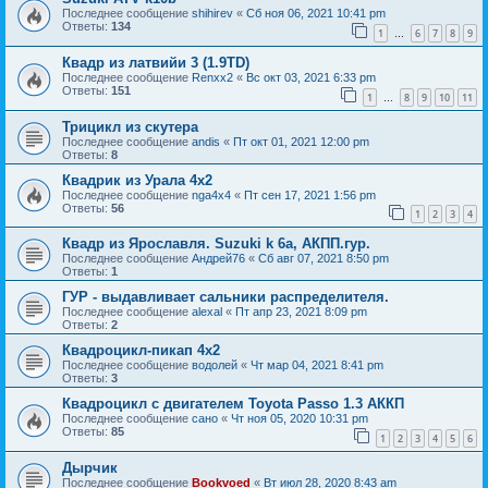
Последнее сообщение
shihirev
«
Сб ноя 06, 2021 10:41 pm
Ответы:
134
1
6
7
8
9
…
Квадр из латвийи 3 (1.9TD)
Последнее сообщение
Renxx2
«
Вс окт 03, 2021 6:33 pm
Ответы:
151
1
8
9
10
11
…
Трицикл из скутера
Последнее сообщение
andis
«
Пт окт 01, 2021 12:00 pm
Ответы:
8
Квадрик из Урала 4х2
Последнее сообщение
nga4x4
«
Пт сен 17, 2021 1:56 pm
Ответы:
56
1
2
3
4
Квадр из Ярославля. Suzuki k 6a, АКПП.гур.
Последнее сообщение
Андрей76
«
Сб авг 07, 2021 8:50 pm
Ответы:
1
ГУР - выдавливает сальники распределителя.
Последнее сообщение
alexal
«
Пт апр 23, 2021 8:09 pm
Ответы:
2
Квадроцикл-пикап 4х2
Последнее сообщение
водолей
«
Чт мар 04, 2021 8:41 pm
Ответы:
3
Квадроцикл с двигателем Toyota Passo 1.3 АККП
Последнее сообщение
сано
«
Чт ноя 05, 2020 10:31 pm
Ответы:
85
1
2
3
4
5
6
Дырчик
Последнее сообщение
Bookvoed
«
Вт июл 28, 2020 8:43 am