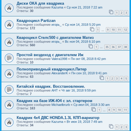
Диски ОКА для квадрика
Последнее сообщение
Kazuma
«
Ср ноя 21, 2018 7:22 am
Ответы:
30
1
2
3
Квадроцикл Partizan
Последнее сообщение
игорь_
«
Ср ноя 14, 2018 5:20 pm
Ответы:
172
1
9
10
11
12
…
Квароцикл Стелс500 с двигателем Матиз
Последнее сообщение
игорь_
«
Вс ноя 04, 2018 6:10 pm
Ответы:
560
1
35
36
37
38
…
Простой вездеход с двигателем Иж
Последнее сообщение
Valera1998
«
Пн окт 08, 2018 8:42 pm
Ответы:
10
Полноприводный квадроцикл.Питер
Последнее сообщение
AlexanderK
«
Пн сен 10, 2018 9:41 pm
Ответы:
63
1
2
3
4
5
Китайскй квадрик. Восстановление.
Последнее сообщение
АНТ
«
Чт авг 16, 2018 9:59 pm
Ответы:
7
Квадрик на базе ИЖ-Ю4 с эл. стартером
Последнее сообщение
Michaelbrurb
«
Ср июл 04, 2018 3:30 am
Ответы:
163
1
8
9
10
11
…
Квадрик 4х4 ДВС HONDA.1.3L КПП-вариатор
Последнее сообщение
Kazuma
«
Вт июн 19, 2018 7:49 am
Ответы:
34
1
2
3