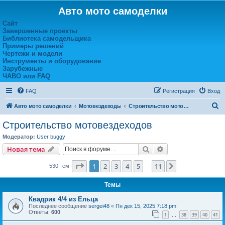
Авто мото самоделки
Сайт
Завершенные проекты
Библиотека самодельщика
Примеры решений
Чертежи и модели
Инструменты и оборудование
Зарубежные
ЧАВО или FAQ
FAQ
Регистрация
Вход
П
Авто мото самоделки
Мотовездеходы
Строительство мотовездеходов
о
Строительство мотовездеходов
и
Модератор:
User buggy
с
Поиск
Расширенный пои
Новая тема
к
Страница
1
из
11
1
2
3
4
5
11
След.
530 тем
…
Темы
Квадрик 4/4 из Ельца
Последнее сообщение
sergei48
«
Пн дек 15, 2025 7:18 pm
Ответы:
600
1
38
39
40
41
…