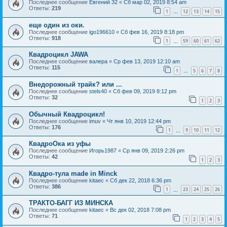
Последнее сообщение
Евгений 32
«
Сб мар 02, 2019 8:54 am
Ответы:
219
1
12
13
14
15
…
еще один из оки.
Последнее сообщение
igo196610
«
Сб фев 16, 2019 8:18 pm
Ответы:
918
1
59
60
61
62
…
Квадроцикл JAWA
Последнее сообщение
валера
«
Ср фев 13, 2019 12:10 am
Ответы:
115
1
5
6
7
8
…
Внедорожный трайк? или ...
Последнее сообщение
stels40
«
Сб фев 09, 2019 8:12 pm
Ответы:
32
1
2
3
Обычный Квадроцикл!
Последнее сообщение
imuv
«
Чт янв 10, 2019 12:44 pm
Ответы:
176
1
9
10
11
12
…
КвадроОка из уфы
Последнее сообщение
Игорь1987
«
Ср янв 09, 2019 2:26 pm
Ответы:
42
1
2
3
Квадро-тула made in Minck
Последнее сообщение
kitaec
«
Сб дек 22, 2018 6:36 pm
Ответы:
386
1
23
24
25
26
…
ТРАКТО-БАГГ ИЗ МИНСКА
Последнее сообщение
kitaec
«
Вс дек 02, 2018 7:08 pm
Ответы:
71
1
2
3
4
5