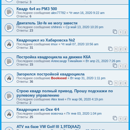
Ответы:
3
Квадр 4х4 из РМЗ 500
Последнее сообщение
alex77782
«
Чт июл 16, 2020 9:22 am
Ответы:
6
Двигатель 1kr-fe не могу завести
Последнее сообщение
shihirev
«
Ср май 13, 2020 10:20 pm
Ответы:
23
1
2
Квадроцикл из Хабаровска №2
Последнее сообщение
imuv
«
Чт май 07, 2020 10:56 am
Ответы:
31
1
2
3
Постройка квадроцикла на движке K6A
Последнее сообщение
Александр Тимайкин
«
Вт апр 21, 2020 7:26 pm
Ответы:
15
1
2
Загорелся постройкой квадроцикла
Последнее сообщение
Bookvoed
«
Вт мар 31, 2020 1:11 pm
Ответы:
36
1
2
3
Строю квадр полный привод. Прошу подсказки по
рулевому управлению
Последнее сообщение
Alex lewii
«
Пт мар 06, 2020 4:19 pm
Ответы:
2
Квадроцикл из Оки 4/4
Последнее сообщение
вовочка
«
Пт янв 03, 2020 1:04 pm
Ответы:
25
1
2
ATV на базе VW Golf III 1,9TD(AAZ)