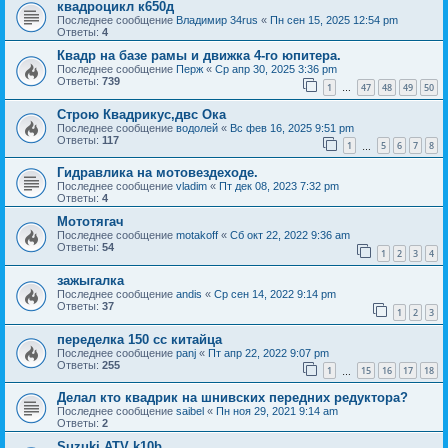
квадроцикл к650д
Последнее сообщение
Владимир 34rus
«
Пн сен 15, 2025 12:54 pm
Ответы:
4
Квадр на базе рамы и движка 4-го юпитера.
Последнее сообщение
Перж
«
Ср апр 30, 2025 3:36 pm
Ответы:
739
1
47
48
49
50
…
Строю Квадрикус,двс Ока
Последнее сообщение
водолей
«
Вс фев 16, 2025 9:51 pm
Ответы:
117
1
5
6
7
8
…
Гидравлика на мотовездеходе.
Последнее сообщение
vladim
«
Пт дек 08, 2023 7:32 pm
Ответы:
4
Мототягач
Последнее сообщение
motakoff
«
Сб окт 22, 2022 9:36 am
Ответы:
54
1
2
3
4
зажыгалка
Последнее сообщение
andis
«
Ср сен 14, 2022 9:14 pm
Ответы:
37
1
2
3
переделка 150 сс китайца
Последнее сообщение
panj
«
Пт апр 22, 2022 9:07 pm
Ответы:
255
1
15
16
17
18
…
Делал кто квадрик на шнивских передних редуктора?
Последнее сообщение
saibel
«
Пн ноя 29, 2021 9:14 am
Ответы:
2
Suzuki ATV k10b