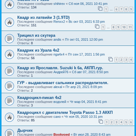
Последнее сообщение
shihirev
«
Сб ноя 06, 2021 10:41 pm
Ответы:
134
1
6
7
8
9
…
Квадр из латвийи 3 (1.9TD)
Последнее сообщение
Renxx2
«
Вс окт 03, 2021 6:33 pm
Ответы:
151
1
8
9
10
11
…
Трицикл из скутера
Последнее сообщение
andis
«
Пт окт 01, 2021 12:00 pm
Ответы:
8
Квадрик из Урала 4х2
Последнее сообщение
nga4x4
«
Пт сен 17, 2021 1:56 pm
Ответы:
56
1
2
3
4
Квадр из Ярославля. Suzuki k 6a, АКПП.гур.
Последнее сообщение
Андрей76
«
Сб авг 07, 2021 8:50 pm
Ответы:
1
ГУР - выдавливает сальники распределителя.
Последнее сообщение
alexal
«
Пт апр 23, 2021 8:09 pm
Ответы:
2
Квадроцикл-пикап 4х2
Последнее сообщение
водолей
«
Чт мар 04, 2021 8:41 pm
Ответы:
3
Квадроцикл с двигателем Toyota Passo 1.3 АККП
Последнее сообщение
сано
«
Чт ноя 05, 2020 10:31 pm
Ответы:
85
1
2
3
4
5
6
Дырчик
Последнее сообщение
Bookvoed
«
Вт июл 28, 2020 8:43 am