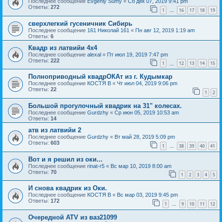
Последнее сообщение
Evgeniy Sumy
«
Сб дек 07, 2019 9:41 pm
Ответы:
272
1
16
17
18
19
…
сверхлегкий гусеничник Сибирь
Последнее сообщение
161 Николай 161
«
Пн авг 12, 2019 1:19 am
Ответы:
6
Квадр из латвийи 4x4
Последнее сообщение
alexal
«
Пт июл 19, 2019 7:47 pm
Ответы:
222
1
12
13
14
15
…
Полноприводный квадрОКАт из г. Кудымкар
Последнее сообщение
КОСТЯ В
«
Чт июл 04, 2019 9:06 pm
Ответы:
22
1
2
Большой прогулочный квадрик на 31" колесах.
Последнее сообщение
Gurdzhy
«
Ср июн 05, 2019 10:53 am
Ответы:
14
атв из латвийи 2
Последнее сообщение
Gurdzhy
«
Вт май 28, 2019 5:09 pm
Ответы:
603
1
38
39
40
41
…
Вот и я решил из оки...
Последнее сообщение
rinat-r5
«
Вс мар 10, 2019 8:00 am
Ответы:
70
1
2
3
4
5
И снова квадрик из Оки.
Последнее сообщение
КОСТЯ В
«
Вс мар 03, 2019 9:45 pm
Ответы:
172
1
9
10
11
12
…
Очередной ATV из ваз21099