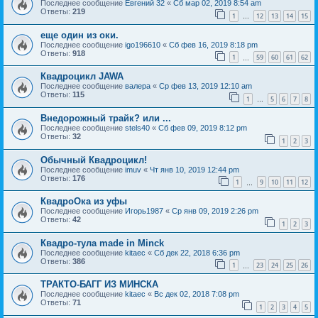
Последнее сообщение
Евгений 32
«
Сб мар 02, 2019 8:54 am
Ответы:
219
1
12
13
14
15
…
еще один из оки.
Последнее сообщение
igo196610
«
Сб фев 16, 2019 8:18 pm
Ответы:
918
1
59
60
61
62
…
Квадроцикл JAWA
Последнее сообщение
валера
«
Ср фев 13, 2019 12:10 am
Ответы:
115
1
5
6
7
8
…
Внедорожный трайк? или ...
Последнее сообщение
stels40
«
Сб фев 09, 2019 8:12 pm
Ответы:
32
1
2
3
Обычный Квадроцикл!
Последнее сообщение
imuv
«
Чт янв 10, 2019 12:44 pm
Ответы:
176
1
9
10
11
12
…
КвадроОка из уфы
Последнее сообщение
Игорь1987
«
Ср янв 09, 2019 2:26 pm
Ответы:
42
1
2
3
Квадро-тула made in Minck
Последнее сообщение
kitaec
«
Сб дек 22, 2018 6:36 pm
Ответы:
386
1
23
24
25
26
…
ТРАКТО-БАГГ ИЗ МИНСКА
Последнее сообщение
kitaec
«
Вс дек 02, 2018 7:08 pm
Ответы:
71
1
2
3
4
5