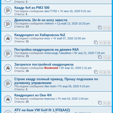
Ответы:
3
Квадр 4х4 из РМЗ 500
Последнее сообщение
alex77782
«
Чт июл 16, 2020 9:22 am
Ответы:
6
Двигатель 1kr-fe не могу завести
Последнее сообщение
shihirev
«
Ср май 13, 2020 10:20 pm
Ответы:
23
1
2
Квадроцикл из Хабаровска №2
Последнее сообщение
imuv
«
Чт май 07, 2020 10:56 am
Ответы:
31
1
2
3
Постройка квадроцикла на движке K6A
Последнее сообщение
Александр Тимайкин
«
Вт апр 21, 2020 7:26 pm
Ответы:
15
1
2
Загорелся постройкой квадроцикла
Последнее сообщение
Bookvoed
«
Вт мар 31, 2020 1:11 pm
Ответы:
36
1
2
3
Строю квадр полный привод. Прошу подсказки по
рулевому управлению
Последнее сообщение
Alex lewii
«
Пт мар 06, 2020 4:19 pm
Ответы:
2
Квадроцикл из Оки 4/4
Последнее сообщение
вовочка
«
Пт янв 03, 2020 1:04 pm
Ответы:
25
1
2
ATV на базе VW Golf III 1,9TD(AAZ)