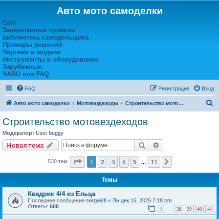
Авто мото самоделки
Сайт
Завершенные проекты
Библиотека самодельщика
Примеры решений
Чертежи и модели
Инструменты и оборудование
Зарубежные
ЧАВО или FAQ
FAQ
Регистрация
Вход
П
Авто мото самоделки
Мотовездеходы
Строительство мотовездеходов
о
Строительство мотовездеходов
и
Модератор:
User buggy
с
Поиск
Расширенный пои
Новая тема
к
Страница
1
из
11
1
2
3
4
5
11
След.
530 тем
…
Темы
Квадрик 4/4 из Ельца
Последнее сообщение
sergei48
«
Пн дек 15, 2025 7:18 pm
Ответы:
600
1
38
39
40
41
…