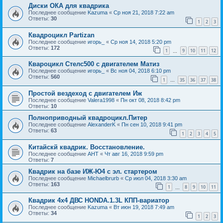
Диски ОКА для квадрика
Последнее сообщение
Kazuma
«
Ср ноя 21, 2018 7:22 am
Ответы:
30
1
2
3
Квадроцикл Partizan
Последнее сообщение
игорь_
«
Ср ноя 14, 2018 5:20 pm
Ответы:
172
1
9
10
11
12
…
Квароцикл Стелс500 с двигателем Матиз
Последнее сообщение
игорь_
«
Вс ноя 04, 2018 6:10 pm
Ответы:
560
1
35
36
37
38
…
Простой вездеход с двигателем Иж
Последнее сообщение
Valera1998
«
Пн окт 08, 2018 8:42 pm
Ответы:
10
Полноприводный квадроцикл.Питер
Последнее сообщение
AlexanderK
«
Пн сен 10, 2018 9:41 pm
Ответы:
63
1
2
3
4
5
Китайскй квадрик. Восстановление.
Последнее сообщение
АНТ
«
Чт авг 16, 2018 9:59 pm
Ответы:
7
Квадрик на базе ИЖ-Ю4 с эл. стартером
Последнее сообщение
Michaelbrurb
«
Ср июл 04, 2018 3:30 am
Ответы:
163
1
8
9
10
11
…
Квадрик 4х4 ДВС HONDA.1.3L КПП-вариатор
Последнее сообщение
Kazuma
«
Вт июн 19, 2018 7:49 am
Ответы:
34
1
2
3