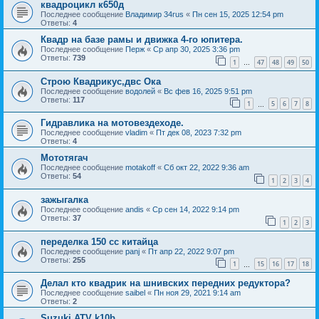
квадроцикл к650д
Последнее сообщение
Владимир 34rus
«
Пн сен 15, 2025 12:54 pm
Ответы:
4
Квадр на базе рамы и движка 4-го юпитера.
Последнее сообщение
Перж
«
Ср апр 30, 2025 3:36 pm
Ответы:
739
1
47
48
49
50
…
Строю Квадрикус,двс Ока
Последнее сообщение
водолей
«
Вс фев 16, 2025 9:51 pm
Ответы:
117
1
5
6
7
8
…
Гидравлика на мотовездеходе.
Последнее сообщение
vladim
«
Пт дек 08, 2023 7:32 pm
Ответы:
4
Мототягач
Последнее сообщение
motakoff
«
Сб окт 22, 2022 9:36 am
Ответы:
54
1
2
3
4
зажыгалка
Последнее сообщение
andis
«
Ср сен 14, 2022 9:14 pm
Ответы:
37
1
2
3
переделка 150 сс китайца
Последнее сообщение
panj
«
Пт апр 22, 2022 9:07 pm
Ответы:
255
1
15
16
17
18
…
Делал кто квадрик на шнивских передних редуктора?
Последнее сообщение
saibel
«
Пн ноя 29, 2021 9:14 am
Ответы:
2
Suzuki ATV k10b