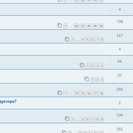
…
4
739
1
46
47
48
49
50
…
117
1
4
5
6
7
8
…
4
54
1
2
3
4
37
1
2
3
255
1
14
15
16
17
18
…
дуктора?
2
134
1
5
6
7
8
9
…
151