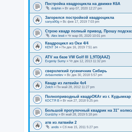
Постройка квадроцикла на движке K6A
dolphin
»
Вт апр 07, 2020 12:27 pm
Загорелся постройкой квадроцикла
sanya90g
»
Вс фев 17, 2019 7:03 pm
Строю квадр полный привод. Прошу подска
Alex lewii
»
Чт мар 05, 2020 10:01 pm
Квадроцикл из Оки 4/4
KENT 34
»
Пн дек 16, 2019 7:51 am
ATV на базе VW Golf III 1,9TD(AAZ)
Evgeniy Sumy
»
Чт дек 12, 2013 11:32 pm
сверхлегкий гусеничник Сибирь
dvbaxmetiev
»
Вс дек 30, 2018 5:57 pm
Квадр из латвийи 4x4
Zelch
»
Пн май 28, 2012 11:27 pm
Полноприводный квадрОКАт из г. Кудымкар
КОСТЯ В
»
Вт ноя 27, 2018 9:25 pm
Большой прогулочный квадрик на 31" колес
Gurdzhy
»
Вт май 28, 2019 5:18 pm
атв из латвийи 2
andis
»
Сб янв 15, 2011 5:27 pm