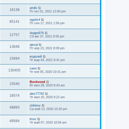
andis
18138
Пт окт 01, 2021 12:00 pm
nga4x4
85141
Пт сен 17, 2021 1:56 pm
Андрей76
12757
Сб авг 07, 2021 8:50 pm
alexal
13646
Пт апр 23, 2021 8:09 pm
водолей
15694
Чт мар 04, 2021 8:41 pm
сано
130405
Чт ноя 05, 2020 10:31 pm
Bookvoed
15540
Вт июл 28, 2020 8:43 am
alex77782
18574
Чт июл 16, 2020 9:22 am
shihirev
48893
Ср май 13, 2020 10:20 pm
imuv
49584
Чт май 07, 2020 10:56 am