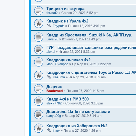
Трицикл из скутера
thrasd2
»
Ср сен 29, 2021 5:52 pm
Квадрик из Урала 4х2
TaypuH
»
Пн сен 12, 2016 3:01 pm
Квадр из Ярославля. Suzuki k 6a, АКПП.гур.
Lave 76
»
Вт июл 27, 2021 11:49 pm
ГУР - выдавливает сальники распределителя
alexal
»
Чт апр 22, 2021 8:31 pm
Квадроцикл-пикап 4х2
Иван Скляров
»
Ср мар 03, 2021 11:22 pm
Квадроцикл с двигателем Toyota Passo 1.3 А
Kazuma
»
Чт мар 29, 2018 9:39 am
Дырчик
Bookvoed
»
Пн июл 27, 2020 1:15 pm
Квадр 4х4 из РМЗ 500
alex77782
»
Ср июл 08, 2020 3:10 pm
Двигатель 1kr-fe не могу завести
sanya90g
»
Вс апр 07, 2019 8:14 am
Квадроцикл из Хабаровска №2
imuv
»
Пн апр 27, 2020 4:26 pm