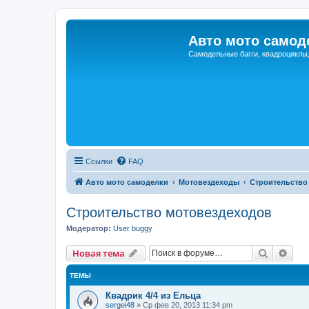
Авто мото самод
Самодельные багги, квадроциклы
Ссылки
FAQ
Авто мото самоделки
Мотовездеходы
Строительство
Строительство мотовездеходов
Модератор:
User buggy
Поиск
Рас
Новая тема
ТЕМЫ
Квадрик 4/4 из Ельца
sergei48
»
Ср фев 20, 2013 11:34 pm