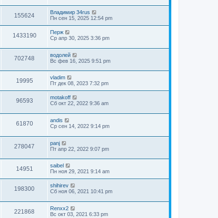
Владимир 34rus
155624
Пн сен 15, 2025 12:54 pm
Перж
1433190
Ср апр 30, 2025 3:36 pm
водолей
702748
Вс фев 16, 2025 9:51 pm
vladim
19995
Пт дек 08, 2023 7:32 pm
motakoff
96593
Сб окт 22, 2022 9:36 am
andis
61870
Ср сен 14, 2022 9:14 pm
panj
278047
Пт апр 22, 2022 9:07 pm
saibel
14951
Пн ноя 29, 2021 9:14 am
shihirev
198300
Сб ноя 06, 2021 10:41 pm
Renxx2
221868
Вс окт 03, 2021 6:33 pm