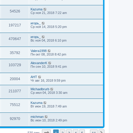
Kazuma
54526
Ср ноя 21, 2018 7:22 am
игорь_
197217
Ср ноя 14, 2018 5:20 pm
игорь_
470647
Вс ноя 04, 2018 6:10 pm
Valera1998
35792
Пн окт 08, 2018 8:42 pm
AlexanderK
103729
Пн сен 10, 2018 9:41 pm
АНТ
20004
Чт авг 16, 2018 9:59 pm
Michaelbrurb
211077
Ср июл 04, 2018 3:30 am
Kazuma
75512
Вт июн 19, 2018 7:49 am
michman
92970
Вс июн 10, 2018 2:49 pm
Страница
1
из
11
1
2
3
4
5
11
530 тем
…