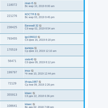
rinat-r5
118072
Вс мар 10, 2019 8:00 am
КОСТЯ В
221276
Вс мар 03, 2019 9:45 pm
Евгений 32
238425
Сб мар 02, 2019 8:54 am
igo196610
793455
Сб фев 16, 2019 8:18 pm
валера
170519
Ср фев 13, 2019 12:10 am
stels40
56471
Сб фев 09, 2019 8:12 pm
imuv
199797
Чт янв 10, 2019 12:44 pm
Игорь1987
72129
Ср янв 09, 2019 2:26 pm
kitaec
355913
Сб дек 22, 2018 6:36 pm
kitaec
108641
Вс дек 02, 2018 7:08 pm