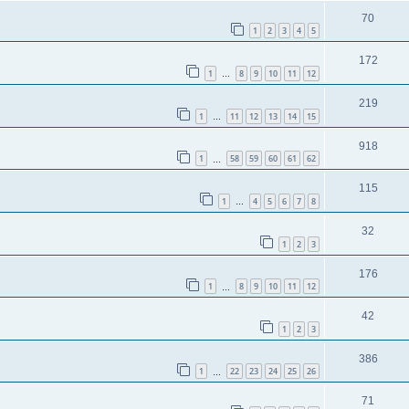
70
1
2
3
4
5
172
1
8
9
10
11
12
…
219
1
11
12
13
14
15
…
918
1
58
59
60
61
62
…
115
1
4
5
6
7
8
…
32
1
2
3
176
1
8
9
10
11
12
…
42
1
2
3
386
1
22
23
24
25
26
…
71