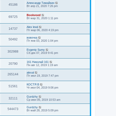
Александр Тимайкин
45186
Вт апр 21, 2020 7:26 pm
Bookvoed
69725
Вт мар 31, 2020 1:11 pm
Alex lewii
14737
Пт мар 06, 2020 4:19 pm
вовочка
50492
Пт янв 03, 2020 1:04 pm
Evgeniy Sumy
302988
Сб дек 07, 2019 9:41 pm
161 Николай 161
20790
Пн авг 12, 2019 1:19 am
alexal
265144
Пт июл 19, 2019 7:47 pm
КОСТЯ В
51561
Чт июл 04, 2019 9:06 pm
Gurdzhy
32111
Ср июн 05, 2019 10:53 am
Gurdzhy
544473
Вт май 28, 2019 5:09 pm