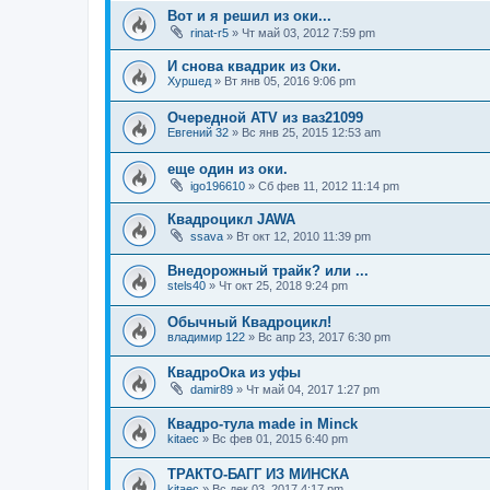
Вот и я решил из оки...
rinat-r5
»
Чт май 03, 2012 7:59 pm
И снова квадрик из Оки.
Хуршед
»
Вт янв 05, 2016 9:06 pm
Очередной ATV из ваз21099
Евгений 32
»
Вс янв 25, 2015 12:53 am
еще один из оки.
igo196610
»
Сб фев 11, 2012 11:14 pm
Квадроцикл JAWA
ssava
»
Вт окт 12, 2010 11:39 pm
Внедорожный трайк? или ...
stels40
»
Чт окт 25, 2018 9:24 pm
Обычный Квадроцикл!
владимир 122
»
Вс апр 23, 2017 6:30 pm
КвадроОка из уфы
damir89
»
Чт май 04, 2017 1:27 pm
Квадро-тула made in Minck
kitaec
»
Вс фев 01, 2015 6:40 pm
ТРАКТО-БАГГ ИЗ МИНСКА
kitaec
»
Вс дек 03, 2017 4:17 pm