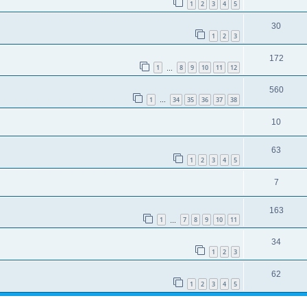
1
2
3
4
5
30
1
2
3
172
1
8
9
10
11
12
…
560
1
34
35
36
37
38
…
10
63
1
2
3
4
5
7
163
1
7
8
9
10
11
…
34
1
2
3
62
1
2
3
4
5