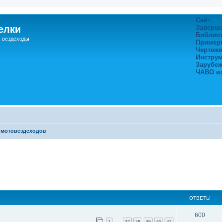
Сайт
елки
Заверш
Библио
, вездеходы
Пример
Чертежи
Инстру
Зарубе
ЧАВО и
 мотовездеходов
ширенный поиск
ОТВЕТЫ
600
1
37
38
39
40
41