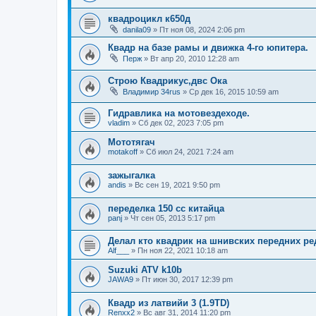
квадроцикл к650д
danila09
»
Пт ноя 08, 2024 2:06 pm
Квадр на базе рамы и движка 4-го юпитера.
Перж
»
Вт апр 20, 2010 12:28 am
Строю Квадрикус,двс Ока
Владимир 34rus
»
Ср дек 16, 2015 10:59 am
Гидравлика на мотовездеходе.
vladim
»
Сб дек 02, 2023 7:05 pm
Мототягач
motakoff
»
Сб июл 24, 2021 7:24 am
зажыгалка
andis
»
Вс сен 19, 2021 9:50 pm
переделка 150 сс китайца
panj
»
Чт сен 05, 2013 5:17 pm
Делал кто квадрик на шнивских передних ре
Alf___
»
Пн ноя 22, 2021 10:18 am
Suzuki ATV k10b
JAWA9
»
Пт июн 30, 2017 12:39 pm
Квадр из латвийи 3 (1.9TD)
Renxx2
»
Вс авг 31, 2014 11:20 pm