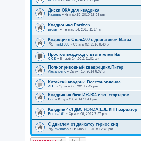
Диски ОКА для квадрика
Kazuma
»
Чт мар 15, 2018 12:39 pm
Квадроцикл Partizan
игорь_
»
Пн мар 14, 2016 11:14 am
Квароцикл Стелс500 с двигателем Матиз
maikl 888
»
Сб апр 02, 2016 8:46 pm
Простой вездеход с двигателем Иж
GGS
»
Вт май 24, 2011 11:02 am
Полноприводный квадроцикл.Питер
AlexanderK
»
Ср окт 15, 2014 6:37 pm
Китайскй квадрик. Восстановление.
АНТ
»
Ср июн 06, 2018 9:42 pm
Квадрик на базе ИЖ-Ю4 с эл. стартером
Berl
»
Вт дек 23, 2014 11:41 pm
Квадрик 4х4 ДВС HONDA.1.3L КПП-вариатор
Boroda161
»
Ср дек 06, 2017 7:27 pm
С двиглом от дайхатсу териос кид
michman
»
Пт мар 16, 2018 12:48 pm
Новая тема