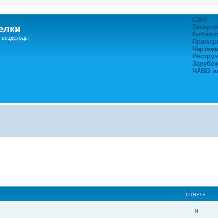
Сайт
елки
Заверш
Библио
, вездеходы
Пример
Чертежи
Инстру
Зарубе
ЧАВО и
ширенный поиск
ОТВЕТЫ
9