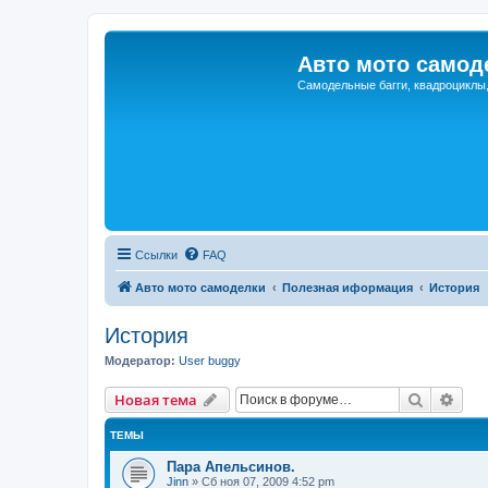
Авто мото самод
Самодельные багги, квадроциклы
Ссылки
FAQ
Авто мото самоделки
Полезная иформация
История
История
Модератор:
User buggy
Поиск
Рас
Новая тема
ТЕМЫ
Пара Апельсинов.
Jinn
»
Сб ноя 07, 2009 4:52 pm