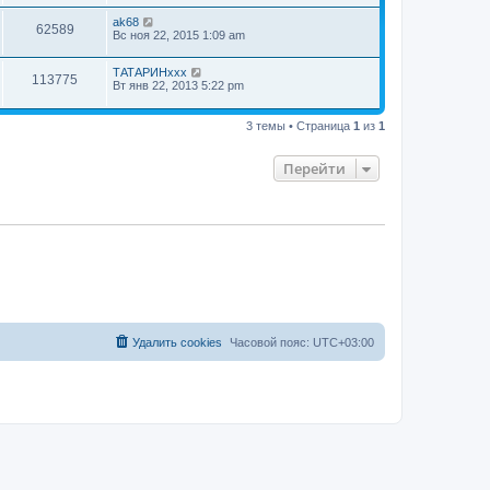
ak68
62589
Вс ноя 22, 2015 1:09 am
ТАТАРИНххх
113775
Вт янв 22, 2013 5:22 pm
3 темы • Страница
1
из
1
Перейти
Удалить cookies
Часовой пояс:
UTC+03:00