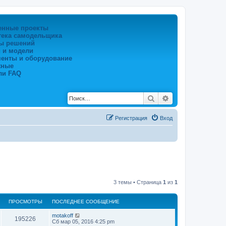
енные проекты
тека самодельщика
ы решений
 и модели
менты и оборудование
жные
ли FAQ
Поиск
Расширенный по
Регистрация
Вход
3 темы • Страница
1
из
1
ПРОСМОТРЫ
ПОСЛЕДНЕЕ СООБЩЕНИЕ
motakoff
195226
Сб мар 05, 2016 4:25 pm