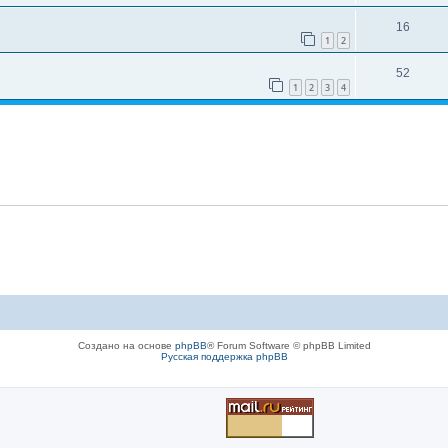
16
1
2
52
1
2
3
4
Создано на основе
phpBB
® Forum Software © phpBB Limited
Русская поддержка phpBB