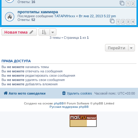
Ответы:
16
1
2
прототипы хаммера
Последнее сообщение
ТАТАРИНххх
«
Вт янв 22, 2013 5:22 pm
Ответы:
52
1
2
3
4
Новая тема
3 темы • Страница
1
из
1
Перейти
ПРАВА ДОСТУПА
Вы
не можете
начинать темы
Вы
не можете
отвечать на сообщения
Вы
не можете
редактировать свои сообщения
Вы
не можете
удалять свои сообщения
Вы
не можете
добавлять вложения
Авто мото самоделки
Удалить cookies
Часовой пояс:
UTC+03:00
Создано на основе
phpBB
® Forum Software © phpBB Limited
Русская поддержка phpBB