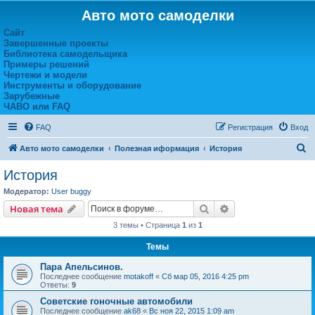
Авто мото самоделки
Сайт
Завершенные проекты
Библиотека самодельщика
Примеры решений
Чертежи и модели
Инструменты и оборудование
Зарубежные
ЧАВО или FAQ
FAQ
Регистрация
Вход
П
Авто мото самоделки
Полезная иформация
История
о
История
и
Модератор:
User buggy
с
Поиск
Расширенный пои
Новая тема
к
3 темы • Страница
1
из
1
Темы
Пара Апельсинов.
Последнее сообщение
motakoff
«
Сб мар 05, 2016 4:25 pm
Ответы:
9
Советские гоночные автомобили
Последнее сообщение
ak68
«
Вс ноя 22, 2015 1:09 am