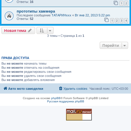
Ответы:
16
1
2
прототипы хаммера
Последнее сообщение
ТАТАРИНххх
«
Вт янв 22, 2013 5:22 pm
Ответы:
52
1
2
3
4
Новая тема
3 темы • Страница
1
из
1
Перейти
ПРАВА ДОСТУПА
Вы
не можете
начинать темы
Вы
не можете
отвечать на сообщения
Вы
не можете
редактировать свои сообщения
Вы
не можете
удалять свои сообщения
Вы
не можете
добавлять вложения
Авто мото самоделки
Удалить cookies
Часовой пояс:
UTC+03:00
Создано на основе
phpBB
® Forum Software © phpBB Limited
Русская поддержка phpBB