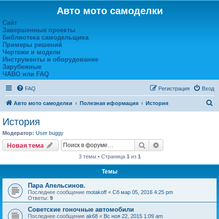
Авто мото самоделки
Сайт
Завершенные проекты
Библиотека самодельщика
Примеры решений
Чертежи и модели
Инструменты и оборудование
Зарубежные
ЧАВО или FAQ
FAQ
Регистрация
Вход
П
Авто мото самоделки
Полезная иформация
История
о
История
и
Модератор:
User buggy
с
Поиск
Расширенный пои
Новая тема
к
3 темы • Страница
1
из
1
Темы
Пара Апельсинов.
Последнее сообщение
motakoff
«
Сб мар 05, 2016 4:25 pm
Ответы:
9
Советские гоночные автомобили
Последнее сообщение
ak68
«
Вс ноя 22, 2015 1:09 am