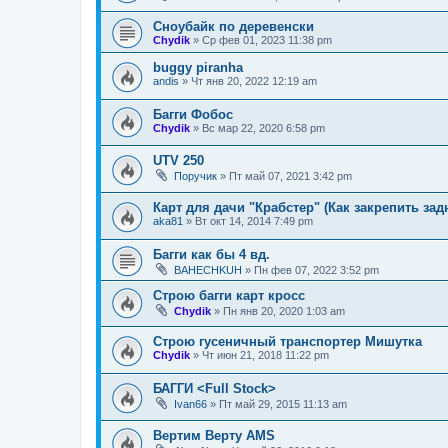
Сноубайк по деревенски
Chydik
»
Ср фев 01, 2023 11:38 pm
buggy piranha
andis
»
Чт янв 20, 2022 12:19 am
Багги Фобос
Chydik
»
Вс мар 22, 2020 6:58 pm
UTV 250
Поручик
»
Пт май 07, 2021 3:42 pm
Карт для дачи "Крабстер" (Как закрепить за
aka81
»
Вт окт 14, 2014 7:49 pm
Багги как бы 4 вд.
BAHECHKUH
»
Пн фев 07, 2022 3:52 pm
Строю багги карт кросс
Chydik
»
Пн янв 20, 2020 1:03 am
Строю гусеничный транспортер Мишутка
Chydik
»
Чт июн 21, 2018 11:22 pm
БАГГИ <Full Stock>
Ivan66
»
Пт май 29, 2015 11:13 am
Вертим Верту AMS