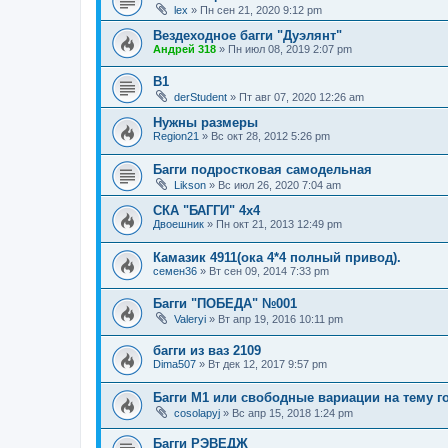
lex
»
Пн сен 21, 2020 9:12 pm
Вездеходное багги "Дуэлянт"
Андрей 318
»
Пн июл 08, 2019 2:07 pm
B1
derStudent
»
Пт авг 07, 2020 12:26 am
Нужны размеры
Region21
»
Вс окт 28, 2012 5:26 pm
Багги подростковая самодельная
Likson
»
Вс июл 26, 2020 7:04 am
СКА "БАГГИ" 4х4
Двоешник
»
Пн окт 21, 2013 12:49 pm
Камазик 4911(ока 4*4 полный привод).
семен36
»
Вт сен 09, 2014 7:33 pm
Багги "ПОБЕДА" №001
Valeryi
»
Вт апр 19, 2016 10:11 pm
багги из ваз 2109
Dima507
»
Вт дек 12, 2017 9:57 pm
Багги М1 или свободные вариации на тему г
cosolapyj
»
Вс апр 15, 2018 1:24 pm
Багги РЭВЕДЖ