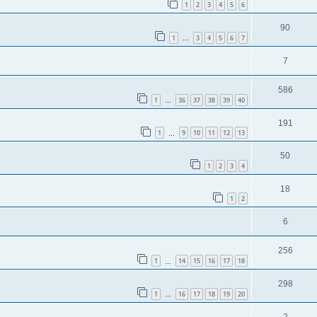
1
2
3
4
5
6
90
1
3
4
5
6
7
…
7
586
1
36
37
38
39
40
…
191
1
9
10
11
12
13
…
50
1
2
3
4
18
1
2
6
256
1
14
15
16
17
18
…
298
1
16
17
18
19
20
…
2