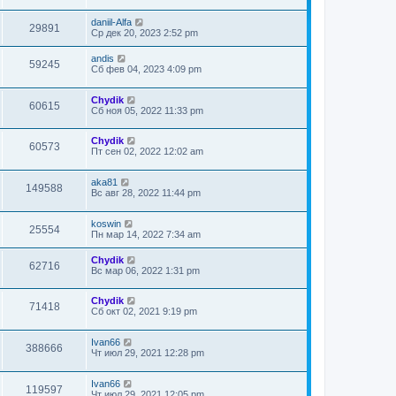
daniil-Alfa
29891
Ср дек 20, 2023 2:52 pm
andis
59245
Сб фев 04, 2023 4:09 pm
Chydik
60615
Сб ноя 05, 2022 11:33 pm
Chydik
60573
Пт сен 02, 2022 12:02 am
aka81
149588
Вс авг 28, 2022 11:44 pm
koswin
25554
Пн мар 14, 2022 7:34 am
Chydik
62716
Вс мар 06, 2022 1:31 pm
Chydik
71418
Сб окт 02, 2021 9:19 pm
Ivan66
388666
Чт июл 29, 2021 12:28 pm
Ivan66
119597
Чт июл 29, 2021 12:05 pm