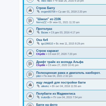
Alex-Alex
»
Чт май 26, 2016 9:18 pm
Строю Баггу
evgen00709
»
Ср авг 01, 2018 2:20 pm
"Шакал" из 2106
NervoZZ
»
Вт июн 01, 2021 11:33 am
Протолуаз
Вазик
»
Сб дек 03, 2016 4:17 pm
Ока 4х4
igo196610
»
Вс янв 11, 2015 8:29 pm
Строю каракат
Chydik
»
Сб ноя 07, 2020 7:20 pm
Дрифт трайк из мопеда Альфа
Chydik
»
Сб июн 27, 2020 10:41 pm
Полноценная рама и двигатель наоборот.
pilot
»
Пн янв 04, 2021 2:32 pm
ищу людей для постройки багги
alleekc
»
Вт окт 04, 2016 11:55 am
Полубагги из Маджентиса
trulon$o
»
Пт сен 04, 2015 7:54 pm
Багги на фото