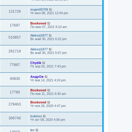
evgen00709
131726
Чт июл 08, 2021 12:04 pm
Bookvoed
17697
Пн июн 07, 2021 9:10 am
Aleksei1877
510857
Вс май 30, 2021 6:22 pm
Aleksei1877
281719
Вс май 30, 2021 5:57 pm
Chydik
77867
Пт апр 02, 2021 7:43 pm
АндрОв
40830
Чт янв 14, 2021 4:24 pm
Bookvoed
17780
Пн янв 11, 2021 9:30 am
Bookvoed
278463
Чт ноя 26, 2020 4:47 pm
trulonso
306740
Чт окт 08, 2020 4:06 pm
lex
14910