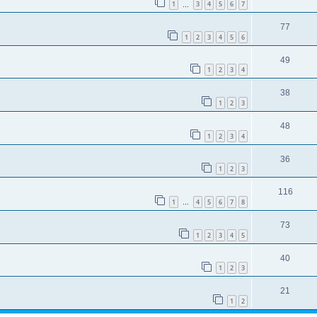
1
3
4
5
6
7
…
77
1
2
3
4
5
6
49
1
2
3
4
38
1
2
3
48
1
2
3
4
36
1
2
3
116
1
4
5
6
7
8
…
73
1
2
3
4
5
40
1
2
3
21
1
2