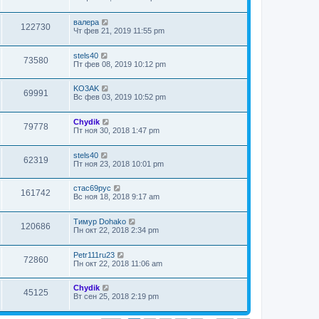
валера
122730
Чт фев 21, 2019 11:55 pm
stels40
73580
Пт фев 08, 2019 10:12 pm
KO3AK
69991
Вс фев 03, 2019 10:52 pm
Chydik
79778
Пт ноя 30, 2018 1:47 pm
stels40
62319
Пт ноя 23, 2018 10:01 pm
стас69рус
161742
Вс ноя 18, 2018 9:17 am
Тимур Dohako
120686
Пн окт 22, 2018 2:34 pm
Petr111ru23
72860
Пн окт 22, 2018 11:06 am
Chydik
45125
Вт сен 25, 2018 2:19 pm