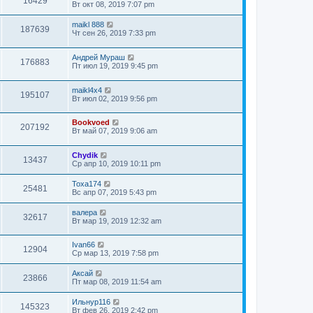
16429
Вт окт 08, 2019 7:07 pm
maikl 888
187639
Чт сен 26, 2019 7:33 pm
Андрей Мураш
176883
Пт июл 19, 2019 9:45 pm
maikl4x4
195107
Вт июл 02, 2019 9:56 pm
Bookvoed
207192
Вт май 07, 2019 9:06 am
Chydik
13437
Ср апр 10, 2019 10:11 pm
Toxa174
25481
Вс апр 07, 2019 5:43 pm
валера
32617
Вт мар 19, 2019 12:32 am
Ivan66
12904
Ср мар 13, 2019 7:58 pm
Аксай
23866
Пт мар 08, 2019 11:54 am
Ильнур116
145323
Вт фев 26, 2019 2:42 pm