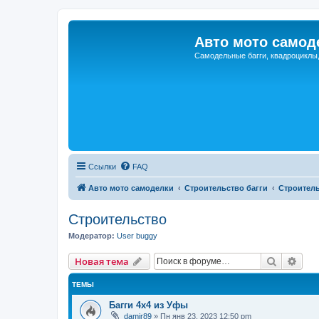
Авто мото самод
Самодельные багги, квадроциклы
Ссылки
FAQ
Авто мото самоделки
Строительство багги
Строител
Строительство
Модератор:
User buggy
Поиск
Рас
Новая тема
ТЕМЫ
Багги 4x4 из Уфы
damir89
»
Пн янв 23, 2023 12:50 pm