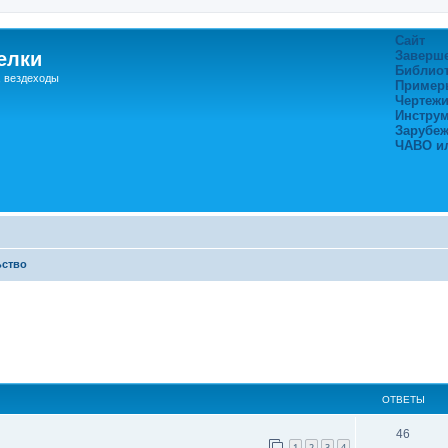
Сайт
елки
Заверш
Библио
, вездеходы
Пример
Чертежи
Инстру
Зарубе
ЧАВО и
ьство
ширенный поиск
ОТВЕТЫ
46
1
2
3
4