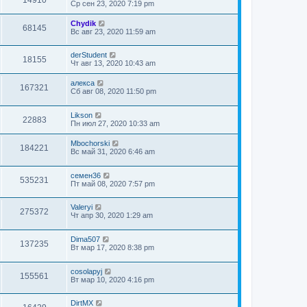
Ср сен 23, 2020 7:19 pm
Chydik
68145
Вс авг 23, 2020 11:59 am
derStudent
18155
Чт авг 13, 2020 10:43 am
алекса
167321
Сб авг 08, 2020 11:50 pm
Likson
22883
Пн июл 27, 2020 10:33 am
Mbochorski
184221
Вс май 31, 2020 6:46 am
семен36
535231
Пт май 08, 2020 7:57 pm
Valeryi
275372
Чт апр 30, 2020 1:29 am
Dima507
137235
Вт мар 17, 2020 8:38 pm
cosolapyj
155561
Вт мар 10, 2020 4:16 pm
DirtMX