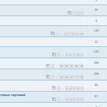
34
1
2
3
6
145
1
6
7
8
9
10
…
12
133
1
5
6
7
8
9
…
584
1
35
36
37
38
39
…
268
1
14
15
16
17
18
…
95
1
3
4
5
6
7
…
отовых чертежей
97
1
3
4
5
6
7
…