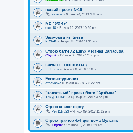
новый проект №16
валера
»
Чт янв 24, 2019 3:18 am
МС-40/2 4х4
stels40
»
Вт дек 19, 2017 10:29 pm
Зазо-багги из Киева
KO3AK
»
Пн дек 15, 2014 11:31 am
Строю багги Х2 (Двух местная Barracuda)
Chydik
»
Сб июн 03, 2017 12:56 pm
Багги СС 1100 в базе))
этоЕвген
»
Вт ноя 06, 2018 6:56 pm
Багги-штурмовик.
стас69рус
»
Вс авг 06, 2017 8:22 pm
"колхозный" проект багги "Артёмка"
Тимур Dohako
»
Ср мар 02, 2016 3:58 pm
Строю аналог верту.
Petr111ru23
»
Чт ноя 09, 2017 11:12 am
Строю трактор 4х4 для дома Мультик
Chydik
»
Чт мар 01, 2018 1:39 am