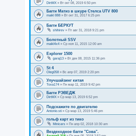
DirtMX
»
Вт окт 08, 2019 6:50 pm
Багги Матиз в шкуре Стелса UTV 800
maikl 888
»
Вт окт 31, 2017 6:25 pm
Багги БЕРКУТ
shihirev
»
Пт авг 31, 2018 9:21 pm
Болотный SSV
maikl4x4
»
Ср ноя 11, 2015 12:00 am
Еxplorer 1500
garaj13
»
Вт дек 08, 2015 11:36 pm
St 4
Oleg058
»
Вс апр 07, 2019 2:20 pm
Улучшайзинг китая
Toxa174
»
Пн мар 11, 2019 9:42 pm
Багги РЭВЕДЖ
DirtMX
»
Ср мар 13, 2019 6:52 pm
Подскажите по двигателю
Antonio.sti
»
Ср мар 13, 2019 5:46 pm
гольф карт из тико
Minicars
»
Пн апр 02, 2018 10:30 am
Вездеходное багги "Сова".
Андрей 318
»
Пт янв 05, 2018 2:52 pm