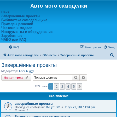
Авто мото самоделки
Сайт
Завершенные проекты
Библиотека самодельщика
Примеры решений
Чертежи и модели
Инструменты и оборудование
Зарубежные
ЧАВО или FAQ
FAQ
Регистрация
Вход
П
Авто мото самоделки
Обо всём
Завершённые проекты
о
Завершённые проекты
и
Модератор:
User buggy
с
Поиск
Расширенный пои
Новая тема
к
1
2
3
4
5
След.
203 темы
Объявления
завершённые проекты
Последнее сообщение
ВиРус1381
«
Чт дек 21, 2017 1:04 pm
Ответы:
3
Правило пользования разделом.