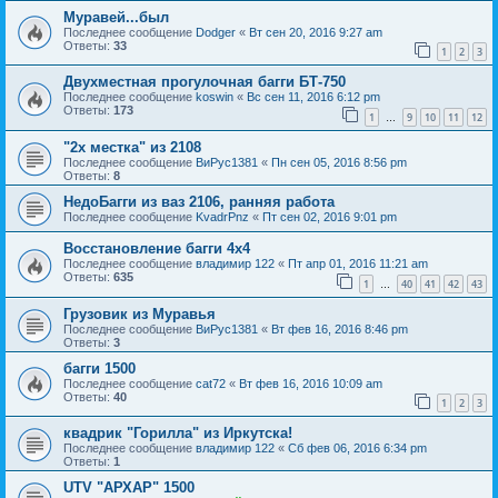
Муравей...был
Последнее сообщение
Dodger
«
Вт сен 20, 2016 9:27 am
Ответы:
33
1
2
3
Двухместная прогулочная багги БТ-750
Последнее сообщение
koswin
«
Вс сен 11, 2016 6:12 pm
Ответы:
173
1
9
10
11
12
…
"2x местка" из 2108
Последнее сообщение
ВиРус1381
«
Пн сен 05, 2016 8:56 pm
Ответы:
8
НедоБагги из ваз 2106, ранняя работа
Последнее сообщение
KvadrPnz
«
Пт сен 02, 2016 9:01 pm
Восстановление багги 4х4
Последнее сообщение
владимир 122
«
Пт апр 01, 2016 11:21 am
Ответы:
635
1
40
41
42
43
…
Грузовик из Муравья
Последнее сообщение
ВиРус1381
«
Вт фев 16, 2016 8:46 pm
Ответы:
3
багги 1500
Последнее сообщение
cat72
«
Вт фев 16, 2016 10:09 am
Ответы:
40
1
2
3
квадрик "Горилла" из Иркутска!
Последнее сообщение
владимир 122
«
Сб фев 06, 2016 6:34 pm
Ответы:
1
UTV "АРХАР" 1500