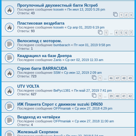
Прогулочный двухместный багги Ястреб
Последнее сообщение
koswin
«
Пн июл 13, 2020 5:26 pm
Ответы:
43
1
2
3
Пластиковая вездебагга
Последнее сообщение
koswin
«
Ср апр 01, 2020 6:19 pm
Ответы:
93
1
4
5
6
7
…
Велосипед с мотором.
Последнее сообщение
bumbarach
«
Пт ноя 01, 2019 9:58 pm
Ответы:
1
Квадрацикл на базе Днепра
Последнее сообщение
Zanis
«
Ср окт 02, 2019 11:33 am
Строю багги BARRАСUDА
Последнее сообщение
SSM
«
Ср июн 12, 2019 2:09 am
Ответы:
723
1
46
47
48
49
…
UTV VOLTA
Последнее сообщение
ВиРус1381
«
Пн май 27, 2019 7:41 pm
Ответы:
627
1
39
40
41
42
…
ИЖ Планета Спрот с движком suzuki DR650
Последнее сообщение
OFPmaniak
«
Ср июн 27, 2018 4:29 pm
Вездеход из четвёрки
Последнее сообщение
OFPmaniak
«
Ср июн 27, 2018 11:00 am
Ответы:
4
Железный Скорпион
Последнее сообщение
Аксай
«
Пт июн 22, 2018 5:24 pm