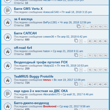
Ответы:
10
Багги GMS Vertu X
Последнее сообщение
Алексей.540
«
Пт май 18, 2018 3:15 pm
за 4 месяца
Последнее сообщение
ВиРус1381
«
Чт апр 26, 2018 12:56 pm
Ответы:
159
1
8
9
10
11
…
Багги САПСАН
Последнее сообщение
семен36
«
Пн апр 02, 2018 6:42 pm
Ответы:
680
1
43
44
45
46
…
off-road 4х4
Последнее сообщение
haton
«
Ср мар 21, 2018 9:11 am
Ответы:
1100
1
71
72
73
74
…
Вездеходный трофи пртотип FOX
Последнее сообщение
Vitalya32
«
Пт янв 05, 2018 10:53 pm
Ответы:
259
1
15
16
17
18
…
TeaMRUS Buggy Protolife
Последнее сообщение
tmrus
«
Вс ноя 19, 2017 12:09 pm
Ответы:
724
1
46
47
48
49
…
еще одна 2-х местная на ДВС ОКА
Последнее сообщение
Alexanders73
«
Ср май 31, 2017 6:46 pm
Ответы:
11
Багго-джипо-вездеход
Последнее сообщение
Bookvoed
«
Ср мар 22, 2017 9:58 am
Ответы:
435