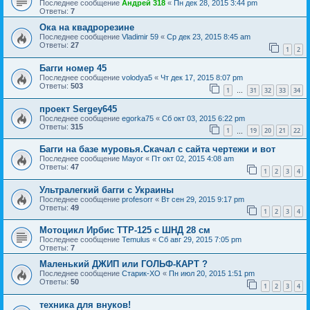
Последнее сообщение
Андрей 318
«
Пн дек 28, 2015 3:44 pm
Ответы:
7
Ока на квадрорезине
Последнее сообщение
Vladimir 59
«
Ср дек 23, 2015 8:45 am
Ответы:
27
1
2
Багги номер 45
Последнее сообщение
volodya5
«
Чт дек 17, 2015 8:07 pm
Ответы:
503
1
31
32
33
34
…
проект Sergey645
Последнее сообщение
egorka75
«
Сб окт 03, 2015 6:22 pm
Ответы:
315
1
19
20
21
22
…
Багги на базе муровья.Скачал с сайта чертежи и вот
Последнее сообщение
Mayor
«
Пт окт 02, 2015 4:08 am
Ответы:
47
1
2
3
4
Ультралегкий багги с Украины
Последнее сообщение
profesorr
«
Вт сен 29, 2015 9:17 pm
Ответы:
49
1
2
3
4
Мотоцикл Ирбис ТТР-125 с ШНД 28 см
Последнее сообщение
Temulus
«
Сб авг 29, 2015 7:05 pm
Ответы:
7
Маленький ДЖИП или ГОЛЬФ-КАРТ ?
Последнее сообщение
Старик-ХО
«
Пн июл 20, 2015 1:51 pm
Ответы:
50
1
2
3
4
техника для внуков!