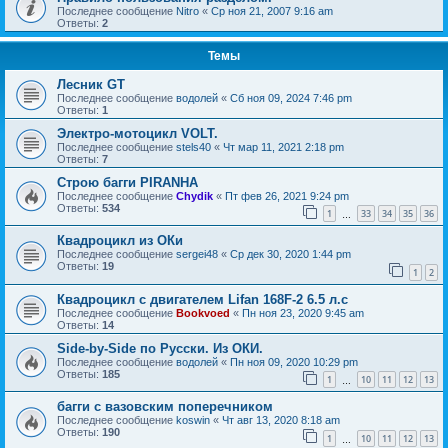
Последнее сообщение
Nitro
«
Ср ноя 21, 2007 9:16 am
Ответы:
2
Темы
Лесник GT
Последнее сообщение
водолей
«
Сб ноя 09, 2024 7:46 pm
Ответы:
1
Электро-мотоцикл VOLT.
Последнее сообщение
stels40
«
Чт мар 11, 2021 2:18 pm
Ответы:
7
Строю багги PIRANHA
Последнее сообщение
Chydik
«
Пт фев 26, 2021 9:24 pm
Ответы:
534
1
33
34
35
36
…
Квадроцикл из ОКи
Последнее сообщение
sergei48
«
Ср дек 30, 2020 1:44 pm
Ответы:
19
1
2
Квадроцикл с двигателем Lifan 168F-2 6.5 л.с
Последнее сообщение
Bookvoed
«
Пн ноя 23, 2020 9:45 am
Ответы:
14
Side-by-Side по Русски. Из ОКИ.
Последнее сообщение
водолей
«
Пн ноя 09, 2020 10:29 pm
Ответы:
185
1
10
11
12
13
…
багги с вазовским поперечником
Последнее сообщение
koswin
«
Чт авг 13, 2020 8:18 am
Ответы:
190
1
10
11
12
13
…