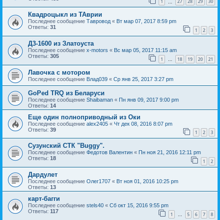
1
27
28
29
30
…
Квадроцыкл из ТАврии
Последнее сообщение
Тавровод
«
Вт мар 07, 2017 8:59 pm
Ответы:
31
1
2
3
Д3-1600 из Златоуста
Последнее сообщение
x-motors
«
Вс мар 05, 2017 11:15 am
Ответы:
305
1
18
19
20
21
…
Лавочка с мотором
Последнее сообщение
Влад039
«
Ср янв 25, 2017 3:27 pm
GoPed TRQ из Беларуси
Последнее сообщение
Shaibaman
«
Пн янв 09, 2017 9:00 pm
Ответы:
14
Еще один полноприводный из Оки
Последнее сообщение
alex2405
«
Чт дек 08, 2016 8:07 pm
Ответы:
39
1
2
3
Сузунский СТК "Buggy".
Последнее сообщение
Федотов Валентин
«
Пн ноя 21, 2016 12:11 pm
Ответы:
18
1
2
Дардулет
Последнее сообщение
Олег1707
«
Вт ноя 01, 2016 10:25 pm
Ответы:
13
карт-багги
Последнее сообщение
stels40
«
Сб окт 15, 2016 9:55 pm
Ответы:
117
1
5
6
7
8
…